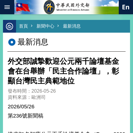
:::
跳到主要內容區塊
進
首頁
新聞中心
最新消息
階
搜
最新消息
尋
熱
門
外交部誠摯歡迎公元兩千論壇基金
關
鍵
會在台舉辦「民主合作論壇」，彰
字
顯台灣民主典範地位
總
合
發布時間：2026-05-26
外
資料來源：歐洲司
交
2026/05/26
價
第236號新聞稿
值
外
交