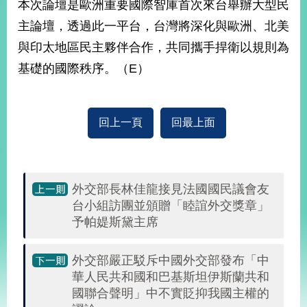
本次論壇是歐洲重要國際智庫首次來台舉辦大型民
播
主論壇，透過此一平台，台灣將深化與歐洲、北美
政
與印太地區民主夥伴合作，共同攜手捍衛以規則為
府
資
基礎的國際秩序。（E）
訊
公
開
回上一頁
回最上面
為
民
服
務
外交部長林佳龍接見法國國民議會友
台小組訪團並頒贈「睦誼外交獎章」
本
予帕媞斯黛主席
部
相
外交部嚴正駁斥中國外交部發布「中
關
網
華人民共和國和巴基斯坦伊斯蘭共和
站
國聯合聲明」中不實貶抑我國主權的