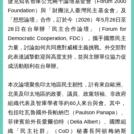
捷克知名智庫公元兩千論壇基金會（Forum 2000
經
濟
Foundation）與「財團法人臺灣民主基金會」及
日
「想想論壇」合作，訂於今（2026）年5月26日至
不
落
28日在台舉辦「民主合作論壇」（Forum for
國
Democratic Cooperation, FDC），攜手國際民主
台
力量，討論如何共同應對威權主義挑戰。外交部對
海
和
此表達誠摯歡迎與高度支持，並與主辦單位協力促
平
成活動順利在台舉辦。
護
照
本次論壇聚焦印太地區民主韌性，計有來自歐洲、
回
北美及印太地區的政要、議員、政黨領袖、非政府
首
網
組織代表及智庫學者等約60人來台與會。其中，
頁
站
包括吐瓦魯國外長帕納巴（Paulson Panapa）、
關
菲律賓前外長愛爾伯特（Delia Albert）、國際組
於
導
本
織「民主社群」（CoD）秘書長阿頓梅納斯
覽