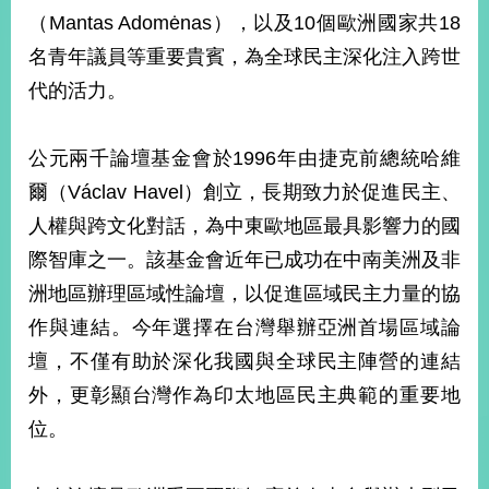
部
（Mantas Adomėnas），以及10個歐洲國家共18
新
名青年議員等重要貴賓，為全球民主深化注入跨世
聞
代的活力。
中
心
公元兩千論壇基金會於1996年由捷克前總統哈維
外
爾（Václav Havel）創立，長期致力於促進民主、
交
資
人權與跨文化對話，為中東歐地區最具影響力的國
訊
際智庫之一。該基金會近年已成功在中南美洲及非
國
洲地區辦理區域性論壇，以促進區域民主力量的協
家
作與連結。今年選擇在台灣舉辦亞洲首場區域論
與
地
壇，不僅有助於深化我國與全球民主陣營的連結
區
外，更彰顯台灣作為印太地區民主典範的重要地
位。
國
際
傳