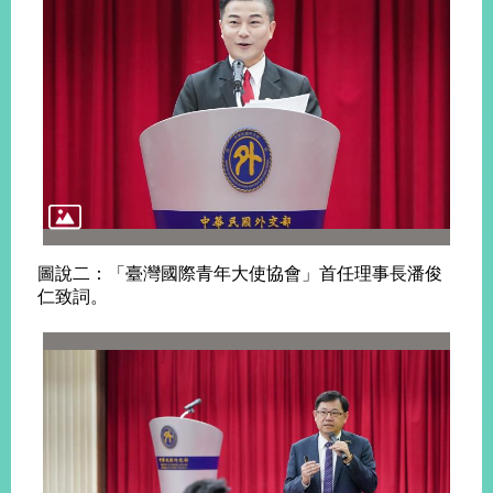
明
聯
絡
我
們
圖說二：「臺灣國際青年大使協會」首任理事長潘俊
仁致詞。