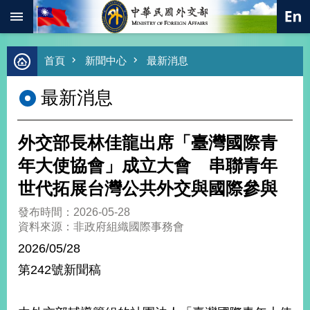
:::
跳到主要內容區塊
進
首頁
新聞中心
最新消息
階
搜
最新消息
尋
熱
門
外交部長林佳龍出席「臺灣國際青
關
鍵
年大使協會」成立大會 串聯青年
字
世代拓展台灣公共外交與國際參與
總
合
發布時間：2026-05-28
外
資料來源：非政府組織國際事務會
交
2026/05/28
價
第242號新聞稿
值
外
交