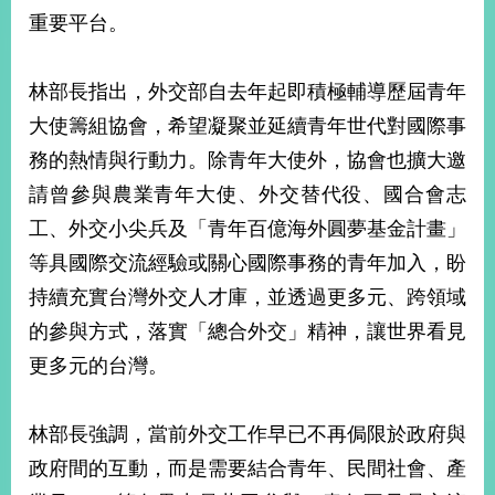
部
重要平台。
新
聞
林部長指出，外交部自去年起即積極輔導歷屆青年
中
心
大使籌組協會，希望凝聚並延續青年世代對國際事
務的熱情與行動力。除青年大使外，協會也擴大邀
外
請曾參與農業青年大使、外交替代役、國合會志
交
資
工、外交小尖兵及「青年百億海外圓夢基金計畫」
訊
等具國際交流經驗或關心國際事務的青年加入，盼
國
持續充實台灣外交人才庫，並透過更多元、跨領域
家
的參與方式，落實「總合外交」精神，讓世界看見
與
地
更多元的台灣。
區
林部長強調，當前外交工作早已不再侷限於政府與
國
際
政府間的互動，而是需要結合青年、民間社會、產
傳