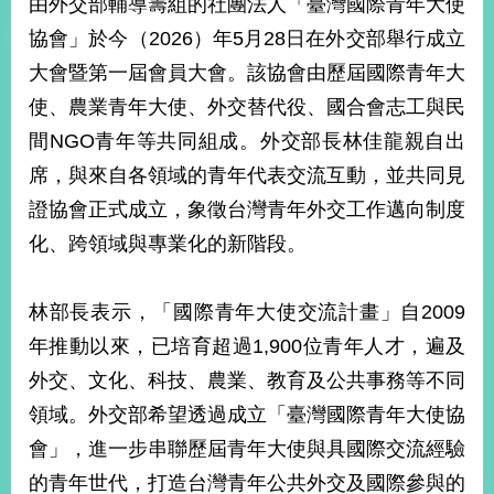
由外交部輔導籌組的社團法人「臺灣國際青年大使
經
濟
協會」於今（2026）年5月28日在外交部舉行成立
日
大會暨第一屆會員大會。該協會由歷屆國際青年大
不
落
使、農業青年大使、外交替代役、國合會志工與民
國
間NGO青年等共同組成。外交部長林佳龍親自出
台
席，與來自各領域的青年代表交流互動，並共同見
海
和
證協會正式成立，象徵台灣青年外交工作邁向制度
平
化、跨領域與專業化的新階段。
護
照
林部長表示，「國際青年大使交流計畫」自2009
回
年推動以來，已培育超過1,900位青年人才，遍及
首
網
外交、文化、科技、農業、教育及公共事務等不同
頁
站
領域。外交部希望透過成立「臺灣國際青年大使協
關
會」，進一步串聯歷屆青年大使與具國際交流經驗
於
導
本
的青年世代，打造台灣青年公共外交及國際參與的
覽