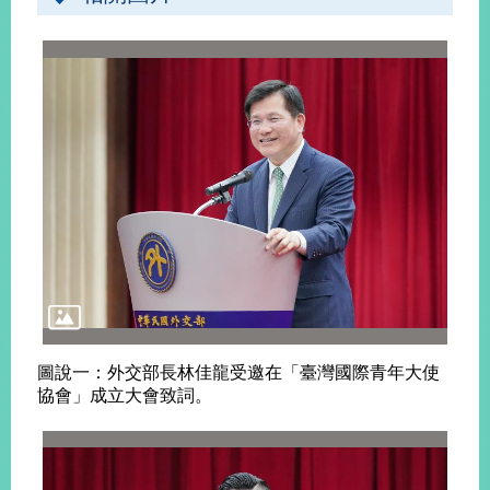
告
隱
私
權
保
護
及
資
訊
安
全
政
策
無
圖說一：外交部長林佳龍受邀在「臺灣國際青年大使
障
協會」成立大會致詞。
礙
網
站
說