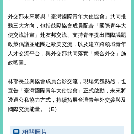
外交部未來將與「臺灣國際青年大使協會」共同推
旅
部
粉
外
長
絲
動三大方向，包括鼓勵協會成員配合「國際青年大
國
信
專
人
箱
頁
急
使交流計畫」赴友邦交流、支持青年提出國際議題
難
救
LINE
助
Instagram
X平台
政策倡議並組團赴歐美交流，以及建立跨領域青年
服
(原推特)
務
人才交流平台，與外交部共同落實「總合外交」施
專
線
政藍圖。
APP
YouTube
RSS
林部長並與協會成員合影交流，現場氣氛熱烈，也
政
府
宣告「臺灣國際青年大使協會」正式啟動，未來將
網
透過公私協力方式，持續拓展台灣青年外交參與及
站
資
國際交流能量。（E）
料
開
放
相關圖片
宣