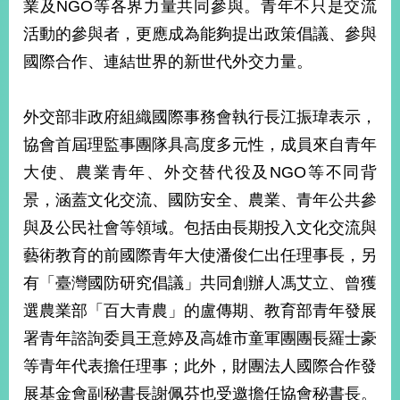
業及NGO等各界力量共同參與。青年不只是交流
播
活動的參與者，更應成為能夠提出政策倡議、參與
政
國際合作、連結世界的新世代外交力量。
府
資
訊
外交部非政府組織國際事務會執行長江振瑋表示，
公
協會首屆理監事團隊具高度多元性，成員來自青年
開
大使、農業青年、外交替代役及NGO等不同背
為
景，涵蓋文化交流、國防安全、農業、青年公共參
民
服
與及公民社會等領域。包括由長期投入文化交流與
務
藝術教育的前國際青年大使潘俊仁出任理事長，另
有「臺灣國防研究倡議」共同創辦人馮艾立、曾獲
本
部
選農業部「百大青農」的盧傳期、教育部青年發展
相
署青年諮詢委員王意婷及高雄市童軍團團長羅士豪
關
網
等青年代表擔任理事；此外，財團法人國際合作發
站
展基金會副秘書長謝佩芬也受邀擔任協會秘書長。