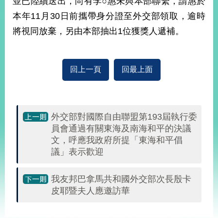
並已陸續送出，尚有李○惠未與本部聯繫，請惠於
經
本年11月30日前攜帶身分證至外交部領取，逾時
濟
日
將視同放棄，另由本部抽出1位獲獎人遞補。
不
落
國
台
回上一頁
回最上面
海
和
平
護
外交部對國際自由聯盟第193屆執行委
照
員會通過有關東海及南海和平的決議
文，呼應我政府所提「東海和平倡
回
議」表示歡迎
首
網
我友邦巴拿馬共和國外交部次長殷卡
頁
站
關
皮耶暨夫人應邀訪華
於
導
本
:::
覽