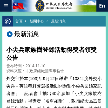
:::
跳到主要內容區塊
進
首頁
新聞中心
最新消息
階
搜
最新消息
尋
熱
門
小尖兵家族樹登錄活動得獎者領獎
關
鍵
公告
字
發布時間：2014-11-10
總
資料來源：非政府組織國際事務會
合
外
外交部於本(103)年9月12日舉辦「103年度外交小
交
尖兵－英語種籽隊選拔活動開跑暨小尖兵回娘家記
價
者會』，記者會上抽出40名參加「小尖兵家族樹
值
外
登錄活動」得獎者（名單如附），致贈紀念品乙份
交