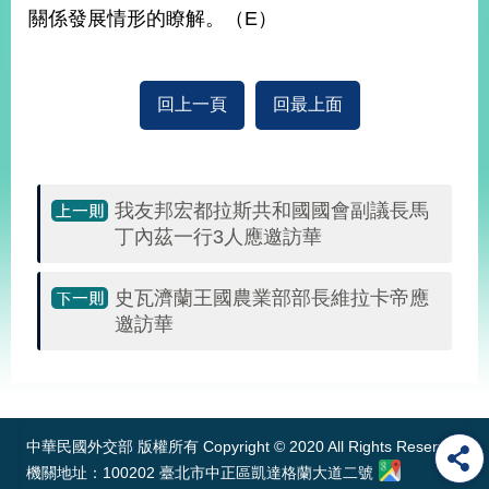
部
關係發展情形的瞭解。（E）
新
聞
中
回上一頁
回最上面
心
外
交
我友邦宏都拉斯共和國國會副議長馬
資
丁內茲一行3人應邀訪華
訊
國
史瓦濟蘭王國農業部部長維拉卡帝應
家
邀訪華
與
地
:::
區
國
中華民國外交部 版權所有 Copyright © 2020 All Rights Reserved
際
機關地址：100202 臺北市中正區凱達格蘭大道二號
傳