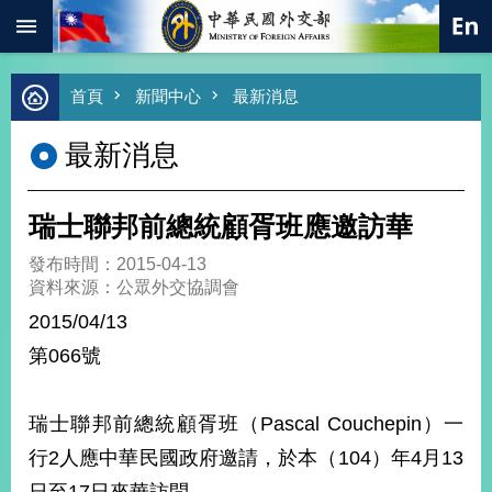
:::
跳到主要內容區塊
進
首頁
新聞中心
最新消息
階
搜
最新消息
尋
熱
門
瑞士聯邦前總統顧胥班應邀訪華
關
鍵
發布時間：2015-04-13
字
資料來源：公眾外交協調會
總
2015/04/13
合
外
第066號
交
價
瑞士聯邦前總統顧胥班（Pascal Couchepin）一
值
外
行2人應中華民國政府邀請，於本（104）年4月13
交