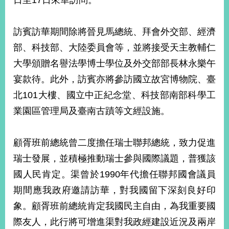
日至17日來華訪問。
經
濟
日
訪賓訪華期間除將晉見馬總統、拜會外交部、經濟
不
落
部、科技部、大陸委員會等，並將接受天主教輔仁
國
大學頒贈名譽法學博士學位及外交部部長林永樂午
台
宴款待。此外，訪賓亦將參訪國立故宮博物院、臺
海
和
北101大樓、國立中正紀念堂、科技部南部科學工
平
業園區管理局及臺南古蹟等文經設施。
護
照
顧胥班前總統曾二度擔任瑞士聯邦總統，致力促進
回
瑞士發展，並積極推動瑞士參與國際議題，普獲該
首
網
國人民肯定。渠曾於1990年代擔任聯邦國會議員
頁
期間應我政府邀請訪華，對我國留下深刻良好印
站
關
象。顧胥班前總統肯定我國民主自由，為我重要國
於
導
本
際友人，此行將可增進渠對我政經建設近況及兩岸
覽