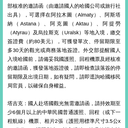
部
部核准的邀請函（由邀請國人的哈國公司或旅行社
新
出具），可選擇在阿拉木圖（Almaty）、阿斯塔
聞
納（Astana）、阿克圖（Aktau）、阿提勞
中
心
（Atyrau）及烏拉斯克（Uralsk）等地入境，繳交
簽證費（約80美元），可獲發單次、停留期限至
外
多30天的觀光或商務落地簽證。外交部提醒國人
交
資
入境哈國前，請備妥我國護照、回程機票及經核准
訊
的邀請函，獲發落地簽證後，請即檢查該落簽的停
國
留期限及出境日期，如有疑問，請即逕詢哈國移民
家
局官員，以確保自身權益。
與
地
區
塔吉克：國人赴塔國觀光無需邀請函，請持效期至
少6個月以上的中華民國普通護照、回程（或下一
國
際
程航線）機票、相片2張（護照用標準尺寸3.5公x
傳