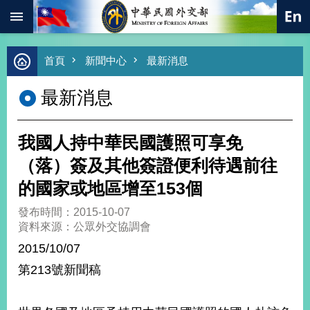
:::
跳到主要內容區塊
進
首頁
新聞中心
最新消息
階
搜
最新消息
尋
熱
門
我國人持中華民國護照可享免
關
鍵
（落）簽及其他簽證便利待遇前往
字
的國家或地區增至153個
總
合
發布時間：2015-10-07
外
資料來源：公眾外交協調會
交
2015/10/07
價
第213號新聞稿
值
外
交