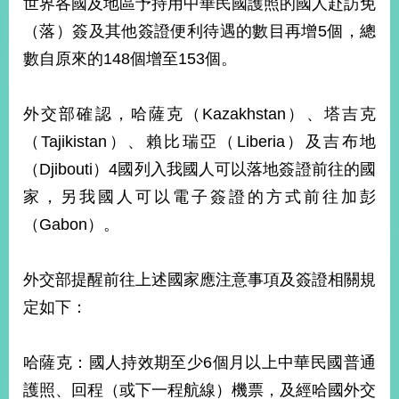
世界各國及地區予持用中華民國護照的國人赴訪免
經
濟
（落）簽及其他簽證便利待遇的數目再增5個，總
日
數自原來的148個增至153個。
不
落
國
外交部確認，哈薩克（Kazakhstan）、塔吉克
台
（Tajikistan）、賴比瑞亞（Liberia）及吉布地
海
和
（Djibouti）4國列入我國人可以落地簽證前往的國
平
家，另我國人可以電子簽證的方式前往加彭
護
照
（Gabon）。
回
外交部提醒前往上述國家應注意事項及簽證相關規
首
網
定如下：
頁
站
關
哈薩克：國人持效期至少6個月以上中華民國普通
於
導
本
護照、回程（或下一程航線）機票，及經哈國外交
覽