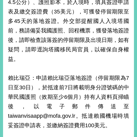
4.5公分）、護照影本，於入境時，填具簽證申請
播
表及繳交簽證費（35美元），可獲發停留期限至
政
多45天的落地簽證。外交部提醒國人入境塔國
府
資
前，務請備妥我國護照、回程機票，獲發落地簽證
訊
後，請即檢查該落簽的停留期限及出境日期，如有
公
疑問，請即逕詢塔國移民局官員，以確保自身權
開
益。
為
民
服
賴比瑞亞：申請賴比瑞亞落地簽證（停留期限為7
務
日至30日），於抵達前7日將載明身分證號碼的中
華民國護照（效期至少6個月）持有人資料頁掃瞄
本
部
後，以電子郵件傳送至
相
taiwanvisaapp@mofa.gov.lr。抵達賴國機場時填
關
網
妥簽證申請表，並繳納簽證費用100美元。
站