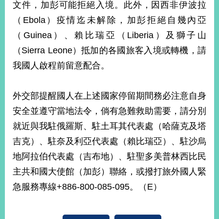
文件，加彭可能拒絕入境。此外，因西非伊波拉
告
（Ebola）疫情迄未解除，加彭拒絕自幾內亞
隱
（Guinea）、賴比瑞亞（Liberia）及獅子山
私
（Sierra Leone）抵加的各國旅客入境或轉機，請
權
保
我國人啟程前留意配合。
護
及
資
外交部提醒國人在上述國家停留期間務必注意自身
訊
安全並遵守當地法令，倘有急難救助需要，請分別
安
全
就近與我駐俄羅斯、駐土耳其代表處（哈薩克及塔
政
吉克）、駐奈及利亞代表處（賴比瑞亞）、駐沙烏
策
地阿拉伯代表處（吉布地）、駐聖多美普林西比民
無
主共和國大使館（加彭）聯絡，或撥打旅外國人緊
障
急服務專線+886-800-085-095。（E）
礙
網
站
說