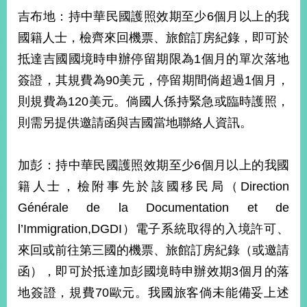
吉布地：持中華民國護照效期至少6個月以上的我
國籍人士，檢齊來回機票、旅館訂房紀錄，即可於
旅
部
粉
外
長
絲
抵達吉國國境時申辦停留期限為1個月的單次落地
國
信
專
人
箱
頁
急
簽證，其規費為90美元，停留期間倘超過1個月，
難
救
LINE
助
Instagram
X平台
則規費為120美元。倘國人係持緊急或臨時護照，
服
(原推特)
務
則需另提供邀請函與吉國當地聯絡人資訊。
專
線
APP
YouTube
RSS
加彭：持中華民國護照效期至少6個月以上的我國
籍人士，檢附事先於該國移民局（Direction
政
府
Générale de la Documentation et de
網
l’Immigration,DGDI）電子系統取得的入境許可、
站
資
來回或前往第三國的機票、旅館訂房紀錄（或邀請
料
函），即可於抵達加彭國境時申辦效期3個月的落
開
放
地簽證，規費70歐元。我國旅客倘未能備妥上述
宣