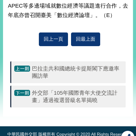
部
APEC等多邊場域就數位經濟等議題進行合作，去
新
年底亦曾召開臺美「數位經濟論壇」。（E）
聞
中
心
回上一頁
回最上面
外
交
資
訊
巴拉圭共和國總統卡提斯閣下應邀率
團訪華
國
家
外交部「105年國際青年大使交流計
與
地
畫」通過複選晉級名單揭曉
區
:::
國
際
傳
中華民國外交部 版權所有 Copyright © 2020 All Rights Reserved