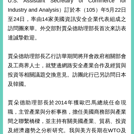
U.S. Assistant Secretary of Commerce for
經
Industry and Analysis）訂於本（105）年5月22日
濟
日
至24日，率由14家美國資訊安全企業代表組成之
不
落
訪問團來華。外交部對賈朵德助理部長首次來訪表
國
達誠摯歡迎。
台
海
和
賈朵德助理部長乙行訪華期間將拜會政府相關部會
平
及工商界人士，就雙邊網路安全產業合作及經貿與
護
投資等相關議題交換意見。訪團此行已另訪問日本
照
及韓國。
回
首
網
賈朵德助理部長於2014年獲歐巴馬總統任命現
頁
站
職，主管產業與分析事務，擔任美國商務部與產業
關
間之聯繫橋樑，並主持有關美國產業、貿易、投資
於
導
本
及經濟趨勢之分析研究。我與美方長期在WTO及
覽