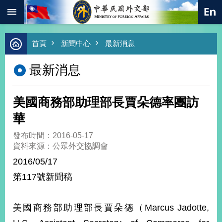
:::
跳到主要內容區塊
進
首頁
新聞中心
最新消息
階
搜
最新消息
尋
熱
門
美國商務部助理部長賈朵德率團訪
關
鍵
華
字
發布時間：2016-05-17
總
資料來源：公眾外交協調會
合
外
2016/05/17
交
第117號新聞稿
價
值
外
美國商務部助理部長賈朵德（Marcus Jadotte,
交