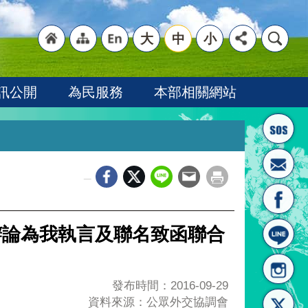
大
中
小
"回
"網
"英
訊公開
為民服務
本部相關網站
_
首頁
站導
文語
辯論為我執言及聯名致函聯合
發布時間：2016-09-29
資料來源：公眾外交協調會