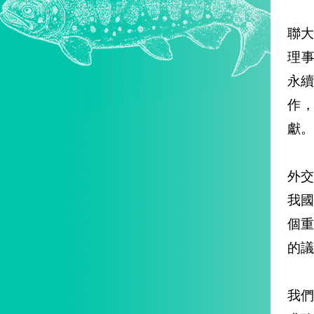
聯大
理事會
永
作
獻。
外
我國
個
的議
我