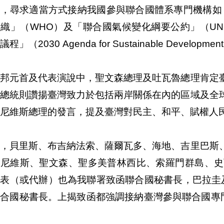
，尋求適當方式接納我國參與聯合國體系專門機構如「
織」（WHO）及「聯合國氣候變化綱要公約」（UNF
程」（2030 Agenda for Sustainable Developme
友邦元首及代表演說中，聖文森總理及吐瓦魯總理肯定
島總統則讚揚臺灣致力於包括兩岸關係在內的區域及全
尼維斯總理的發言，提及臺灣對民主、和平、賦權人
外，貝里斯、布吉納法索、薩爾瓦多、海地、吉里巴斯
及尼維斯、聖文森、聖多美普林西比、索羅門群島、史
代表（或代辦）也為我聯署致函聯合國秘書長，巴拉圭
合國秘書長。上揭致函都強調接納臺灣參與聯合國專門