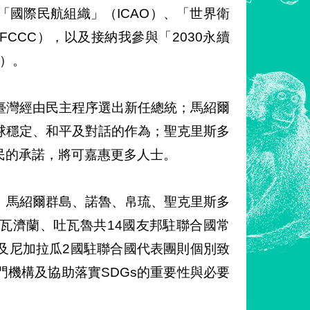
國際民航組織」（ICAO）、「世界衛
CCC），以及接納我參與「2030永續
nt）。
臺灣經由民主程序選出新任總統；馬紹爾
球穩定、和平及對話的作為；聖克里斯多
民的承諾，將可嘉惠更多人士。
、馬紹爾群島、諾魯、帛琉、聖克里斯多
瓦濟蘭、吐瓦魯共14國友邦駐聯合國常
及尼加拉瓜2國駐聯合國代表團則個別致
機構及協助落實SDGs的重要性與必要