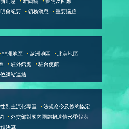
最新消息
新聞稿
聲明及回應
說明會紀要
領務消息
重要議題
非洲地區
歐洲地區
北美地區
區
駐外館處
駐台使館
單位網站連結
性別主流化專區
法規命令及條約協定
網
外交部對國內團體捐助情形季報表
部預決算