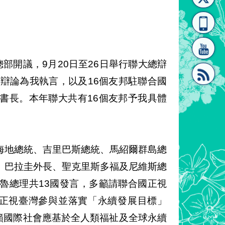
[連
覽
系"
總部開議，9月20日至26日舉行聯大總辯
辯論為我執言，以及16個友邦駐聯合國
書長。本年聯大共有16個友邦予我具體
結]"
[連
海地總統、吉里巴斯總統、馬紹爾群島總
、巴拉圭外長、聖克里斯多福及尼維斯總
魯總理共13國發言，多籲請聯合國正視
結]"
及正視臺灣參與並落實「永續發展目標」
s）的需要，呼籲國際社會應基於全人類福祉及全球永續