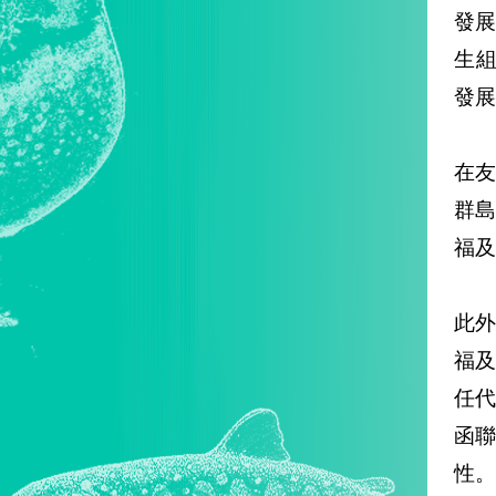
發展
生組
發展議
在
群
福及
此
福
任
函聯
性。