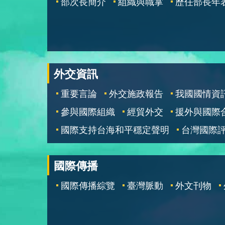
部次長簡介
組織與職掌
歷任部長年
外交資訊
重要言論
外交施政報告
我國國情資
參與國際組織
經貿外交
援外與國際
國際支持台海和平穩定聲明
台灣國際
國際傳播
國際傳播綜覽
臺灣脈動
外文刊物