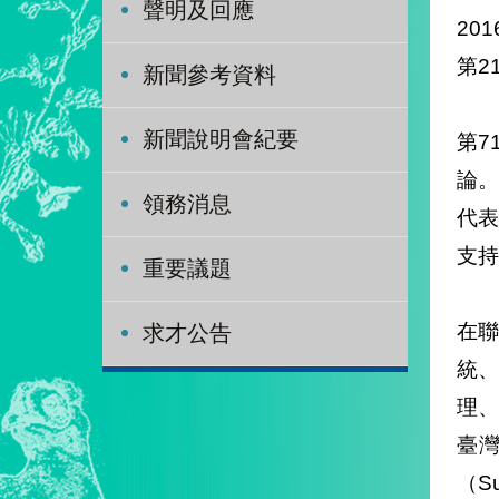
聲明及回應
201
第2
新聞參考資料
新聞說明會紀要
第7
論。
領務消息
代
支持
重要議題
在
求才公告
統
理
臺灣
（S