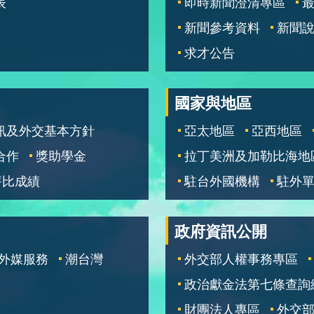
表
即時新聞澄清專區
新聞參考資料
新聞
求才公告
國家與地區
訊及外交基本方針
亞太地區
亞西地區
合作
獎助學金
拉丁美洲及加勒比海地
評比成績
駐台外國機構
駐外
政府資訊公開
外媒服務
潮台灣
外交部人權事務專區
政治獻金法第七條查詢
財團法人專區
外交