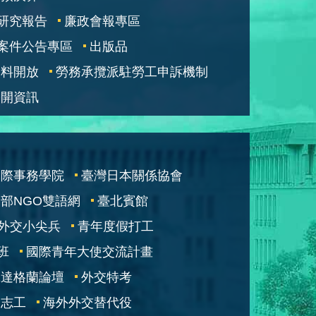
研究報告
廉政會報專區
案件公告專區
出版品
資料開放
勞務承攬派駐勞工申訴機制
公開資訊
國際事務學院
臺灣日本關係協會
部NGO雙語網
臺北賓館
外交小尖兵
青年度假打工
班
國際青年大使交流計畫
凱達格蘭論壇
外交特考
交志工
海外外交替代役