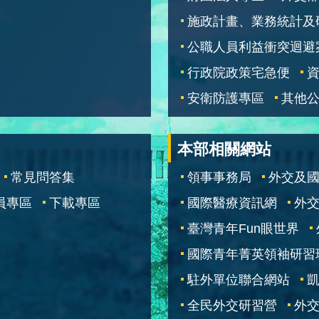
施政計畫、業務統計及
公職人員利益衝突迴避
行政院政策宅急便
安衛防護專區
其他
本部相關網站
常見問答集
領事事務局
外交及
員專區
下載專區
國際醫療資訊網
外交
臺灣青年Fun眼世界
國際青年菁英領袖研習
駐外單位聯合網站
全民外交研習營
外