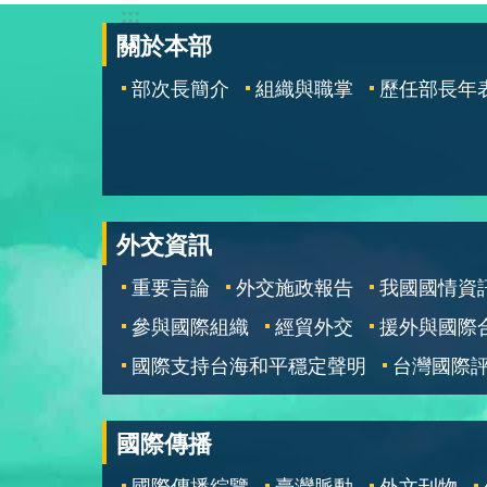
:::
關於本部
部次長簡介
組織與職掌
歷任部長年
外交資訊
重要言論
外交施政報告
我國國情資
參與國際組織
經貿外交
援外與國際
國際支持台海和平穩定聲明
台灣國際
國際傳播
國際傳播綜覽
臺灣脈動
外文刊物