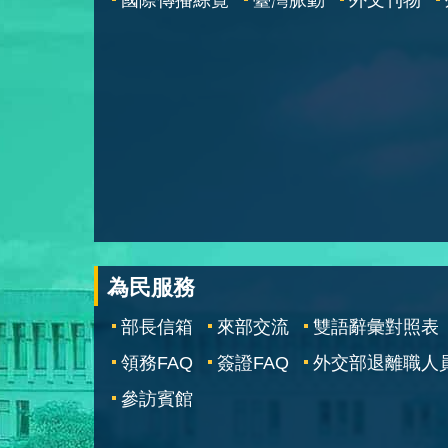
為民服務
部長信箱
來部交流
雙語辭彙對照表
領務FAQ
簽證FAQ
外交部退離職人
參訪賓館