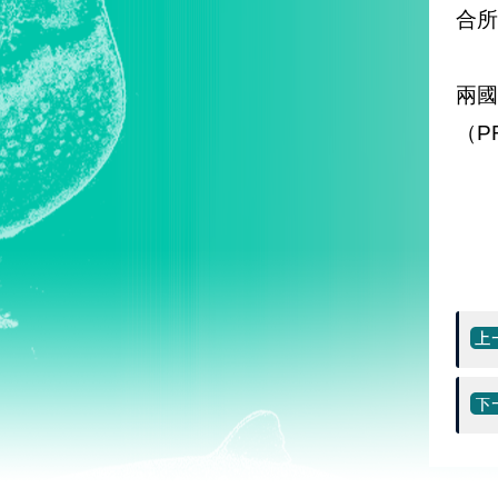
合所
兩國
（P