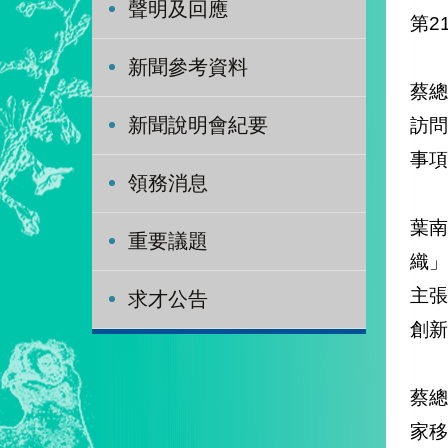
聲明及回應
新聞參考資料
蔡總
訪
新聞說明會紀要
事項
領務消息
葉
重要議題
織
主
求才公告
創新
蔡
家