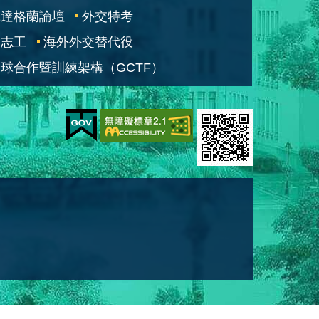
凱達格蘭論壇
外交特考
交志工
海外外交替代役
球合作暨訓練架構（GCTF）