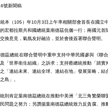
第216號新聞稿
統本（105）年10月3日上午率相關部會首長在國
問的宏都拉斯共和國總統葉南德茲伉儷一行；兩國元首
交換意見，氣氛友好融洽，並於會後簽署聯合聲明。
南德茲總統在聯合聲明中重申支持中華民國參與《聯
」及「世界衛生組織」之訴求；支持蔡總統推動「踏實
張之「連結未來、連結全球、連結在地」發展策略，結
之島」。
總統則肯定葉南德茲總統在推動中美洲「北三角繁榮聯
移民問題之努力；另讚揚葉南德茲總統致力反貪腐、推