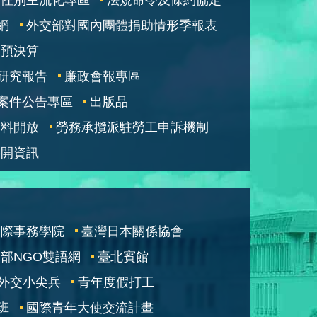
網
外交部對國內團體捐助情形季報表
部預決算
研究報告
廉政會報專區
案件公告專區
出版品
資料開放
勞務承攬派駐勞工申訴機制
公開資訊
國際事務學院
臺灣日本關係協會
部NGO雙語網
臺北賓館
外交小尖兵
青年度假打工
班
國際青年大使交流計畫