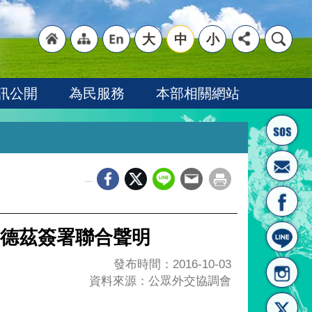
大
中
小
"回
"網
"英
訊公開
為民服務
本部相關網站
_
首頁
站導
文語
德茲簽署聯合聲明
發布時間：2016-10-03
資料來源：公眾外交協調會