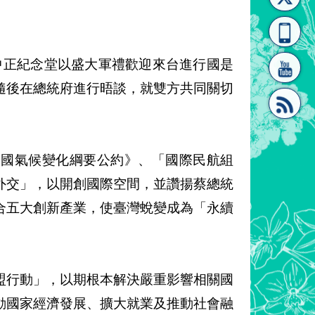
[連
覽
系"
立中正紀念堂以盛大軍禮歡迎來台進行國是
隨後在總統府進行晤談，就雙方共同關切
結]"
[連
合國氣候變化綱要公約》、「國際民航組
外交」，以開創國際空間，並讚揚蔡總統
合五大創新產業，使臺灣蛻變成為「永續
結]"
盟行動」，以期根本解決嚴重影響相關國
動國家經濟發展、擴大就業及推動社會融