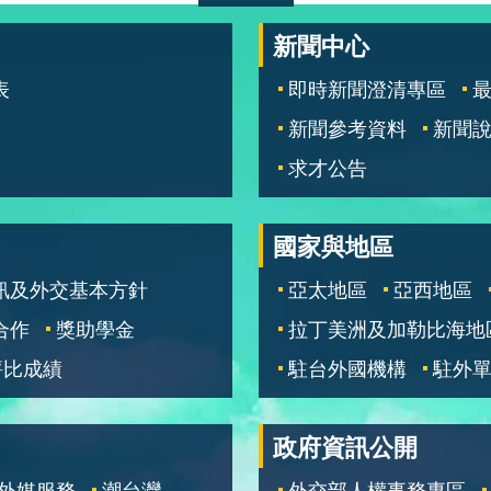
新聞中心
表
即時新聞澄清專區
新聞參考資料
新聞
求才公告
國家與地區
訊及外交基本方針
亞太地區
亞西地區
合作
獎助學金
拉丁美洲及加勒比海地
評比成績
駐台外國機構
駐外
政府資訊公開
外媒服務
潮台灣
外交部人權事務專區