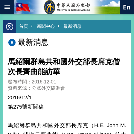
:::
跳到主要內容區塊
進
首頁
新聞中心
最新消息
階
搜
最新消息
尋
熱
門
馬紹爾群島共和國外交部長席克偕
關
鍵
次長齊曲能訪華
字
發布時間：2016-12-01
總
資料來源：公眾外交協調會
合
外
2016/12/1
交
第275號新聞稿
價
值
外
馬紹爾群島共和國外交部長席克（H.E. John M.
交