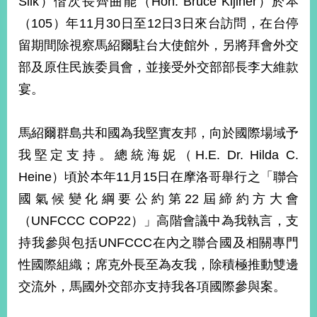
Silk）偕次長齊曲能（Hon. Bruce Kijiner）於本
經
（105）年11月30日至12日3日來台訪問，在台停
濟
日
留期間除視察馬紹爾駐台大使館外，另將拜會外交
不
落
部及原住民族委員會，並接受外交部部長李大維款
國
宴。
台
海
和
馬紹爾群島共和國為我堅實友邦，向於國際場域予
平
我堅定支持。總統海妮（H.E. Dr. Hilda C.
護
Heine）頃於本年11月15日在摩洛哥舉行之「聯合
照
國氣候變化綱要公約第22屆締約方大會
回
（UNFCCC COP22）」高階會議中為我執言，支
首
網
持我參與包括UNFCCC在內之聯合國及相關專門
頁
站
性國際組織；席克外長至為友我，除積極推動雙邊
關
交流外，馬國外交部亦支持我各項國際參與案。
於
導
本
覽