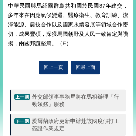
部
中華民國與馬紹爾群島共和國於民國87年建交，
新
多年來在因應氣候變遷、醫療衛生、教育訓練、潔
聞
淨能源、農技合作以及國家永續發展等領域合作密
中
心
切，成果豐碩，深獲馬國朝野及人民一致肯定與讚
揚，兩國邦誼堅篤。（E）
外
交
資
訊
回上一頁
回最上面
國
家
與
外交部領事事務局將在馬祖辦理「行
地
動領務」服務
區
國
愛爾蘭政府更新申辦赴該國度假打工
際
簽證作業規定
傳