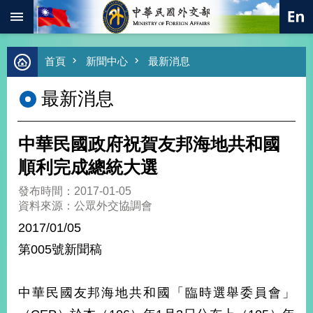
:::
跳到主要內容區塊
進
首頁
新聞中心
最新消息
階
搜
最新消息
尋
熱
門
中華民國政府祝賀友邦海地共和國
關
鍵
順利完成總統大選
字
發布時間：2017-01-05
總
資料來源：公眾外交協調會
合
外
2017/01/05
交
第005號新聞稿
價
值
外
中華民國友邦海地共和國「臨時選舉委員會」
交