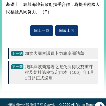
部
基礎上，續與海地新政府攜手合作，為提升兩國人
新
民福祉共同努力。（E）
聞
中
心
回上一頁
回最上面
外
交
資
訊
加拿大國會議員卜力維率團訪華
國
我國與波蘭簽署之避免所得稅雙重課
家
稅及防杜逃稅協定自本（106）年1月
與
地
1日起正式適用
區
:::
國
際
傳
中華民國外交部 版權所有 Copyright © 2020 All Rights Reserved