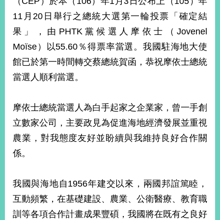
（CEP）於本（106）年1月3日公布上（105）年
經
11月20日舉行之總統大選第一輪投票「確定結
濟
日
果」，由PHTK黨候選人摩依士（Jovenel
不
落
Moïse）以55.60％得票率當選。我國駐海地大使
國
館已於第一時間轉交蔡總統賀函，恭祝摩依士總統
台
當選人順利當選。
海
和
平
摩依士總統當選人為白手起家之企業家，曾一手創
護
立數家公司，主要政見為促進海地經濟發展並重視
照
農業，對我態度友好並盼續與我維持良好合作關
回
係。
首
網
頁
站
我國與海地自1956年建交以來，兩國邦誼篤睦，
關
互動頻繁，在基礎建設、農業、公衛醫療、教育職
於
導
本
訓等各項合作計畫成果豐碩，我國將在既有之良好
覽