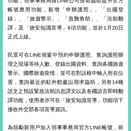
功能，領事事務局獲LINE公司技術協助提升官方
經
帳號應用功能，新增「申辦護照」、「出國登
濟
日
錄」、「旅遊警示」、「急難救助」、「洽助翻
不
落
譯」及「旅安知識宣導」6項功能，並於1月20日
國
正式上線。
台
海
和
民眾可在LINE視窗中預約申辦護照、查詢護照辦
平
理之現場等待人數、登錄出國資料、查詢各國旅遊
護
警示、國際旅遊疫情，並可在對話框中輸入所在位
照
置，查詢最近的駐外館處以尋求協助，另有14種
回
語文之預設緊急洽助訊息譯文以及各國語言即時翻
首
網
譯功能，使用者亦可在「旅安知識宣導」功能項下
頁
站
接收外交部各項宣導資訊。
關
於
導
本
為鼓勵新用戶加入領事事務局官方LINE帳號，前
覽