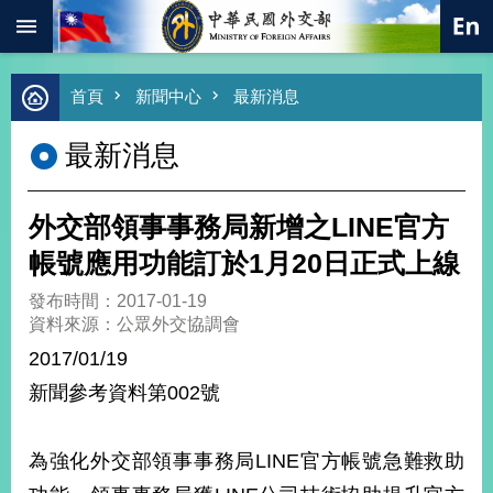
:::
跳到主要內容區塊
進
首頁
新聞中心
最新消息
階
搜
最新消息
尋
熱
門
外交部領事事務局新增之LINE官方
關
鍵
帳號應用功能訂於1月20日正式上線
字
發布時間：2017-01-19
總
資料來源：公眾外交協調會
合
外
2017/01/19
交
新聞參考資料第002號
價
值
外
為強化外交部領事事務局LINE官方帳號急難救助
交