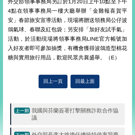
外交部領事事務局另訂於1月20日上午10點至下午
播
4點在領事事務局一樓大廳舉辦「金雞報喜賀平
政
安」春節旅安宣導活動，現場將贈送領務局公仔波
府
鴿氣球、春聯及紅包袋；另安排「加好友試手氣」
資
訊
活動，於活動現場將領事事務局LINE官方帳號加
公
入好友者即可參加抽獎，有機會獲得波鴿造型棉花
開
糖與實用旅行用品，歡迎民眾共襄盛舉。（E）
為
民
服
回上一頁
回最上面
務
本
部
相
我國與芬蘭簽署打擊關務詐欺合作協
關
議
網
站
外交部長李大維擔任總統特使率我慶