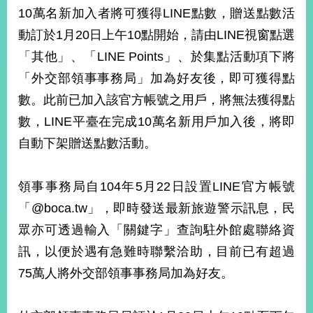
部
10萬名新加入者將可獲得LINE點數，贈送點數活
新
動訂於1月20日上午10點開始，請由LINE視窗點選
聞
「其他」、「LINE Points」、於集點活動項下將
中
心
「外交部領事事務局」加為好友後，即可獲得點
數。此前已加入該官方帳號之用戶，將無法獲得點
外
數，LINE平臺在完成10萬名新用戶加入後，將即
交
資
自動下架贈送點數活動。
訊
國
領事事務局自104年5月22日設置LINE官方帳號
家
「@boca.tw」，即時發送最新旅遊警示訊息，民
與
眾亦可透過輸入「關鍵字」查詢駐外館處聯絡資
地
區
訊，以便於遇有急難時聯繫洽助，目前已有超過
75萬人將外交部領事事務局加為好友。
國
際
傳