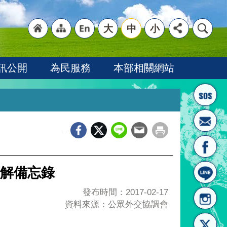
大
中
小
"回
"網
"英
訊公開
為民服務
本部相關網站
_
首頁
站導
文語
解備忘錄
發布時間：2017-02-17
資料來源：公眾外交協調會