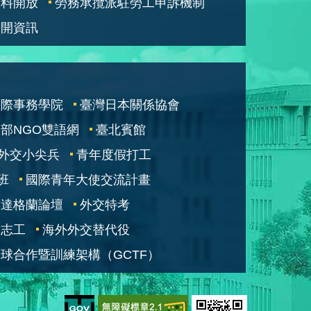
資料開放
勞務承攬派駐勞工申訴機制
公開資訊
國際事務學院
臺灣日本關係協會
部NGO雙語網
臺北賓館
外交小尖兵
青年度假打工
班
國際青年大使交流計畫
凱達格蘭論壇
外交特考
交志工
海外外交替代役
球合作暨訓練架構（GCTF）