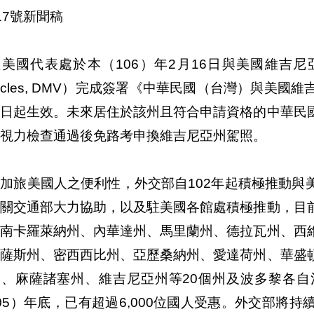
17號新聞稿
美國代表處於本（106）年2月16日與美國維吉尼亞州車輛管
hicles, DMV）完成簽署《中華民國（台灣）與美
即日起生效。未來居住於該州且符合申請資格的中華民
視力檢查通過後免路考申換維吉尼亞州駕照。
加旅美國人之便利性，外交部自102年起積極推動與
機關交通部大力協助，以及駐美國各館處積極推動，目
、南卡羅萊納州、內華達州、馬里蘭州、德拉瓦州、西
克薩斯州、密西西比州、亞歷桑納州、愛達荷州、華盛
州、麻薩諸塞州、維吉尼亞州等20個州及波多黎各
05）年底，已有超過6,000位國人受惠。外交部將