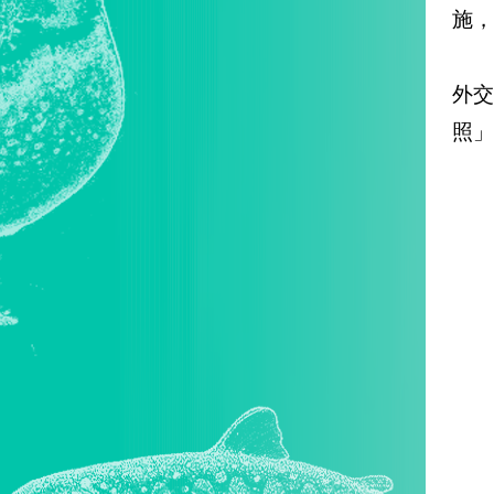
施，
外交
照」