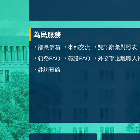
為民服務
部長信箱
來部交流
雙語辭彙對照表
領務FAQ
簽證FAQ
外交部退離職人
參訪賓館