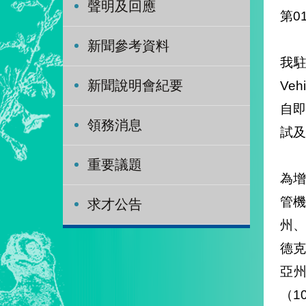
聲明及回應
第0
新聞參考資料
我駐
Ve
新聞說明會紀要
自
領務消息
試及
重要議題
為增
管
求才公告
州
德
亞
（1