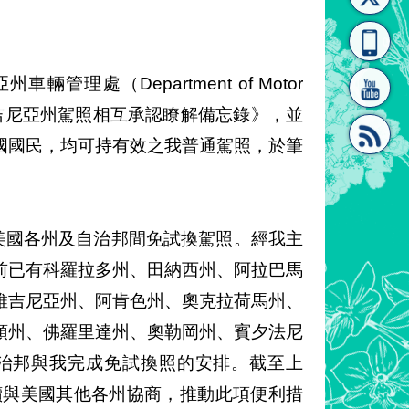
[連
覽
系"
理處（Department of Motor
國維吉尼亞州駕照相互承認瞭解備忘錄》，並
國國民，均可持有效之我普通駕照，於筆
結]"
[連
美國各州及自治邦間免試換駕照。經我主
前已有科羅拉多州、田納西州、阿拉巴馬
維吉尼亞州、阿肯色州、奧克拉荷馬州、
頓州、佛羅里達州、奧勒岡州、賓夕法尼
結]"
自治邦與我完成免試換照的安排。截至上
持續與美國其他各州協商，推動此項便利措