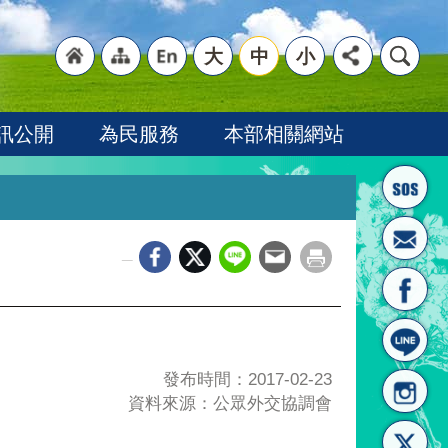
大
中
小
"回
"網
"英
訊公開
為民服務
本部相關網站
_
首頁
站導
文語
發布時間：2017-02-23
資料來源：公眾外交協調會