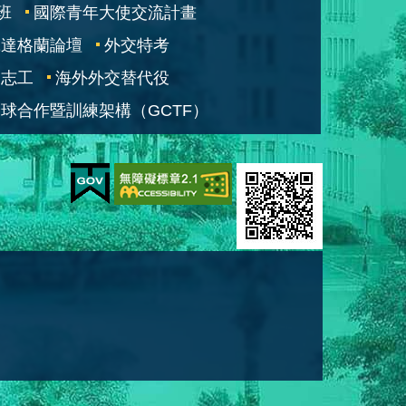
班
國際青年大使交流計畫
凱達格蘭論壇
外交特考
交志工
海外外交替代役
球合作暨訓練架構（GCTF）