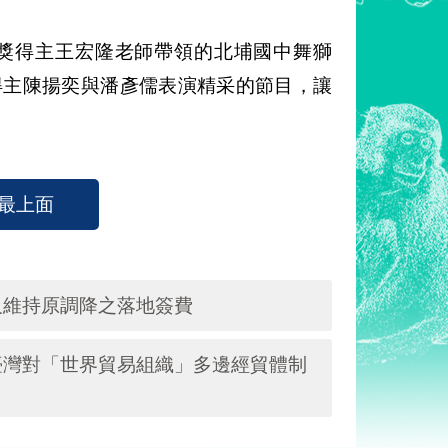
傳獎得主王宏隆老師帶領的北埔國中舞獅
得主陳揚奕與潘彥儒表演精采的節目，讓
最上面
及維持原調降之落地簽費
臺灣對「世界貿易組織」多邊經貿體制