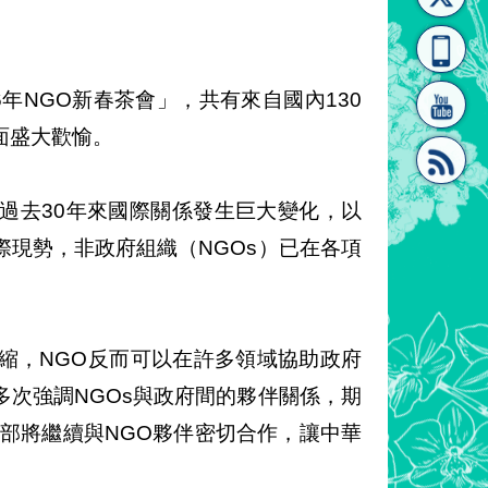
[連
覽
系"
6年NGO新春茶會」，共有來自國內130
面盛大歡愉。
過去30年來國際關係發生巨大變化，以
結]"
[連
現勢，非政府組織（NGOs）已在各項
縮，NGO反而可以在許多領域協助政府
次強調NGOs與政府間的夥伴關係，期
結]"
部將繼續與NGO夥伴密切合作，讓中華