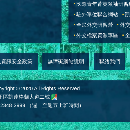
國際青年菁英領袖研習
駐外單位聯合網站
全民外交研習營
外
外交檔案資源專區
全
及資訊安全政策
無障礙網站說明
聯絡我們
 © 2020 All Rights Reserved
中正區凱達格蘭大道二號
2348-2999 （週一至週五上班時間）