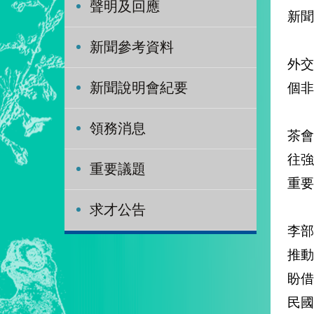
聲明及回應
新聞
新聞參考資料
外交
個非
新聞說明會紀要
領務消息
茶
往強
重要議題
重要
求才公告
李
推動
盼借
民國