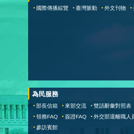
國際傳播綜覽
臺灣脈動
外文刊物
為民服務
部長信箱
來部交流
雙語辭彙對照表
領務FAQ
簽證FAQ
外交部退離職人
參訪賓館