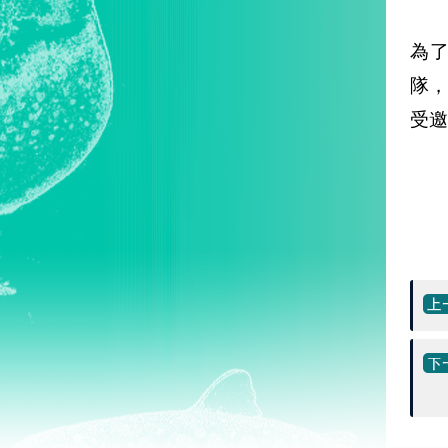
為
隊，
受邀