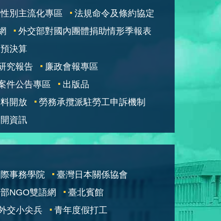
性別主流化專區
法規命令及條約協定
網
外交部對國內團體捐助情形季報表
部預決算
研究報告
廉政會報專區
案件公告專區
出版品
資料開放
勞務承攬派駐勞工申訴機制
公開資訊
國際事務學院
臺灣日本關係協會
部NGO雙語網
臺北賓館
外交小尖兵
青年度假打工