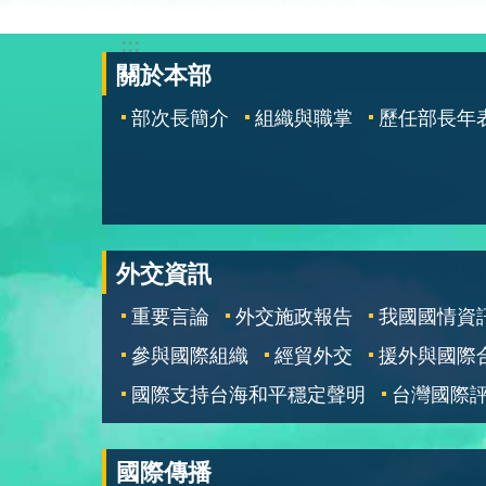
:::
關於本部
部次長簡介
組織與職掌
歷任部長年
外交資訊
重要言論
外交施政報告
我國國情資
參與國際組織
經貿外交
援外與國際
國際支持台海和平穩定聲明
台灣國際
國際傳播