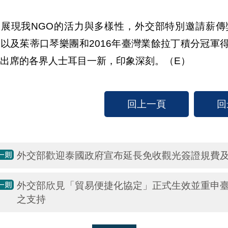
了展現我NGO的活力與多樣性，外交部特別邀請薪
以及茱蒂口琴樂團和2016年臺灣業餘拉丁積分冠軍
出席的各界人士耳目一新，印象深刻。（E）
回上一頁
回
外交部歡迎泰國政府宣布延長免收觀光簽證規費
外交部欣見「貿易便捷化協定」正式生效並重申
之支持