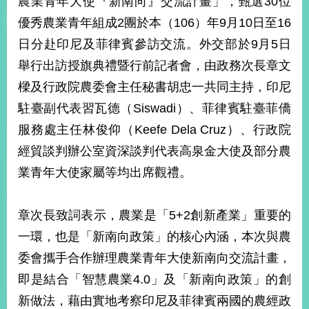
農業青年大使『新南向』交流計畫」，甄選30位
經
優秀農業青年組成2團於本（106）年9月10日至16
濟
日
日分赴印尼及菲律賓參訪交流。外交部於9月5日
不
落
舉行出訪授旗典禮暨行前記者會，由政務次長章文
國
樑及行政院農委會主任秘書胡忠一共同主持，印尼
台
駐臺副代表習瓦德（Siswadi）、菲律賓駐臺菲僑
海
和
服務處主任林俊仰（Keefe Dela Cruz）、行政院
平
經貿談判辦公室資深談判代表高泉金大使及部分農
護
業青年大使家屬等均出席觀禮。
照
回
章次長致詞表示，農業是「5+2創新產業」重要的
首
網
一環，也是「新南向政策」的核心內涵，本次與農
頁
站
委會攜手合作辦理農業青年大使新南向交流計畫，
關
即是結合「智慧農業4.0」及「新南向政策」的創
於
導
本
新做法，藉由實地考察印尼及菲律賓兩國的農經政
覽