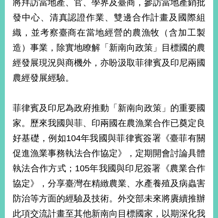
將拜訪當地產、官、學界及臺商，參訪當地產銷批
播
發中心、清真認證作業、雙邊合作計畫及國際組
政
織，並考察臺商在當地經營的農漁牧（含加工製
府
造）事業，除實地瞭解「新南向政策」目標國的農
資
訊
經發展現況與商機外，亦盼汲取菲律賓及印尼兩國
公
農經發展經驗。
開
為
菲律賓及印尼為政府推動「新南向政策」的重要國
民
服
家。歷來我國與菲、印兩國在農漁業合作已奠定良
務
好基礎，例如104年我國與菲律賓簽署《臺菲有關
促進漁業事務執法合作協定》，定期開會討論具體
本
部
執法合作方式；105年我國與印尼簽署《農業合作
相
協定》，分享臺灣在精緻農業、水產養殖及病蟲害
關
網
防治等方面的經驗及技術。外交部未來將賡續推辦
站
此項交流計畫至其他新南向目標國家，以期深化我