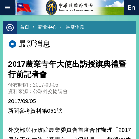
:::
跳到主要內容區塊
進
首頁
新聞中心
最新消息
階
搜
最新消息
尋
熱
門
2017農業青年大使出訪授旗典禮暨
關
鍵
行前記者會
字
發布時間：2017-09-05
總
資料來源：公眾外交協調會
合
外
2017/09/05
交
新聞參考資料第051號
價
值
外
外交部與行政院農業委員會首度合作辦理「2017
交