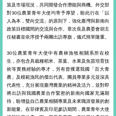
部
策及市場現況，共同開發合作潛能與商機。外交部
新
對30位農業青年大使均寄予厚望，盼此行在「以
聞
人為本，雙向交流」的原則下，強化臺灣與新南向
中
心
政策目標國間的交流與合作。章次長及農委會胡主
任秘書並依序授予兩團出訪專旗，儀式簡單隆重。
外
交
資
30位農業青年大使中有農林漁牧相關系所在校
訊
生，亦包含具栽種稻米、茶葉、水果及魚苗培育技
國
術等實務經驗的專才，另有曾獲選我國「百大青
家
農」及模範漁民的傑出代表。團員專業多元並深具
與
代表性，充分展現臺灣農業的精神及活力，並對即
地
區
將出訪與我國農業合作緊密的新南向國家充滿期
待，盼增益自己農業相關專業及未來職涯發展的創
國
際
新能量。在菲律賓及印尼參訪期間，農業青年大使
傳