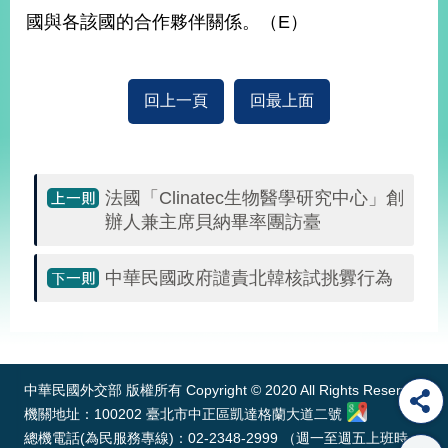
國與各該國的合作夥伴關係。（E）
旅
部
粉
外
長
絲
國
信
專
人
箱
頁
回上一頁
回最上面
急
難
救
LINE
助
Instagram
X平台
服
(原推特)
務
專
線
法國「Clinatec生物醫學研究中心」創
辦人兼主席貝納畢率團訪臺
APP
YouTube
RSS
中華民國政府譴責北韓核試挑釁行為
政
府
網
:::
站
資
料
中華民國外交部 版權所有 Copyright © 2020 All Rights Reserved
開
機關地址：100202 臺北市中正區凱達格蘭大道二號
放
總機電話(為民服務專線)：02-2348-2999 （週一至週五上班時
宣