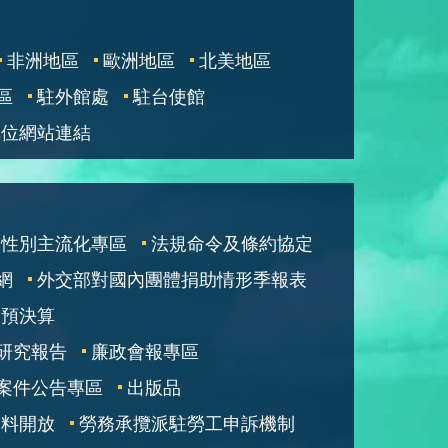
非洲地區
歐洲地區
北美地區
區
駐外館處
駐台使館
單位網站連結
性別主流化專區
法規命令及條約協定
網
外交部對國內團體捐助情形季報表
部預決算
研究報告
廉政會報專區
案件公告專區
出版品
資料開放
勞務承攬派駐勞工申訴機制