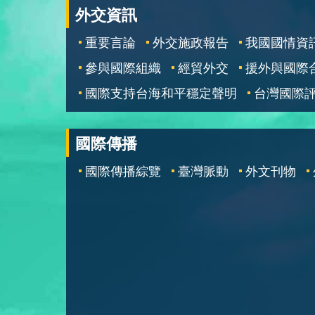
外交資訊
重要言論
外交施政報告
我國國情資
參與國際組織
經貿外交
援外與國際
國際支持台海和平穩定聲明
台灣國際
國際傳播
國際傳播綜覽
臺灣脈動
外文刊物