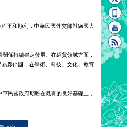
[連
覽
系"
舉過程平和順利，中華民國外交部對德國大
邊關係持續穩定發展。在經貿領域方面，
結]"
[連
貿易夥伴國；在學術、科技、文化、教育
中華民國政府期盼在既有的良好基礎上，
）
結]"
最上面