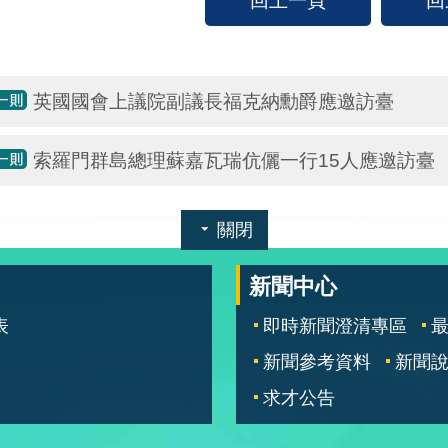
英國國會上議院副議長福克納勳爵應邀訪臺
索羅門群島總理蘇嘉瓦瑞伉儷一行15人應邀訪臺
關閉
新聞中心
表
即時新聞澄清專區
新聞參考資料
新聞
求才公告