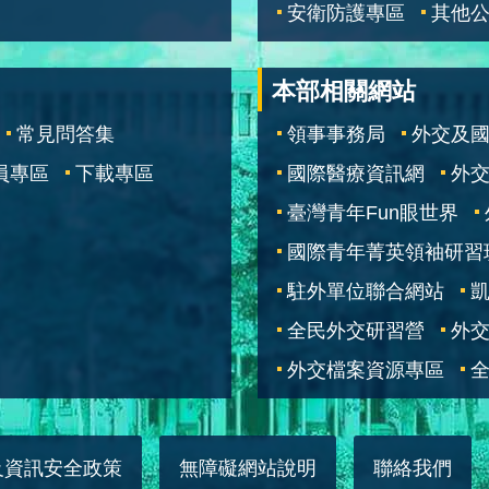
安衛防護專區
其他
本部相關網站
常見問答集
領事事務局
外交及
員專區
下載專區
國際醫療資訊網
外交
臺灣青年Fun眼世界
國際青年菁英領袖研習
駐外單位聯合網站
全民外交研習營
外
外交檔案資源專區
全
及資訊安全政策
無障礙網站說明
聯絡我們