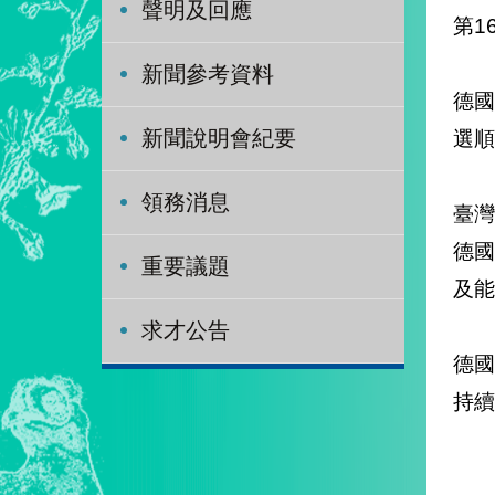
聲明及回應
第
新聞參考資料
德國
選順
新聞說明會紀要
領務消息
臺
德
重要議題
及能
求才公告
德
持續