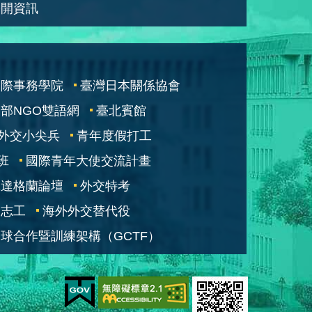
公開資訊
國際事務學院
臺灣日本關係協會
部NGO雙語網
臺北賓館
外交小尖兵
青年度假打工
班
國際青年大使交流計畫
凱達格蘭論壇
外交特考
交志工
海外外交替代役
球合作暨訓練架構（GCTF）