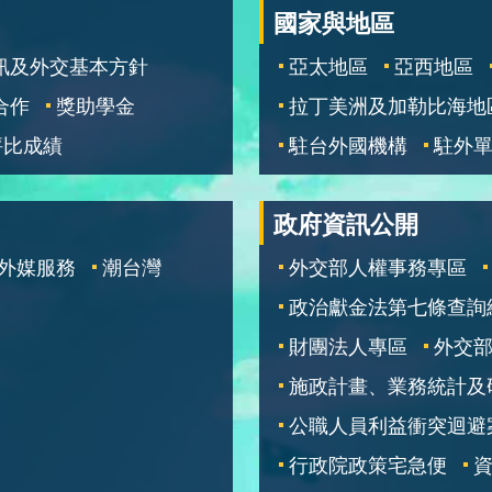
國家與地區
訊及外交基本方針
亞太地區
亞西地區
合作
獎助學金
拉丁美洲及加勒比海地
評比成績
駐台外國機構
駐外
政府資訊公開
外媒服務
潮台灣
外交部人權事務專區
政治獻金法第七條查詢
財團法人專區
外交
施政計畫、業務統計及
公職人員利益衝突迴避
行政院政策宅急便