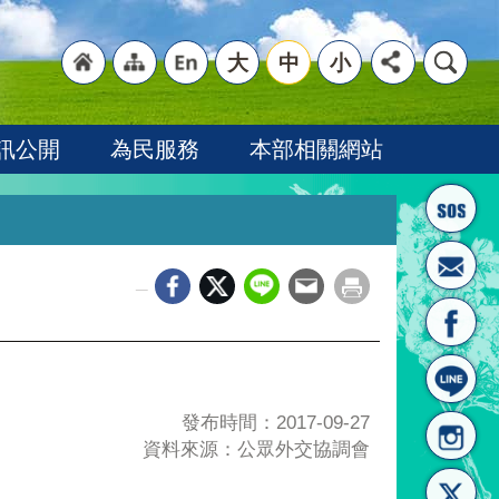
大
中
小
"回
"網
"英
訊公開
為民服務
本部相關網站
_
首頁
站導
文語
發布時間：2017-09-27
資料來源：公眾外交協調會