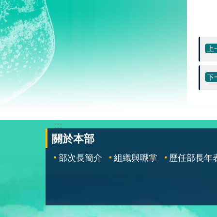
:::
關於本部
部次長簡介
組織與職掌
歷任部長年