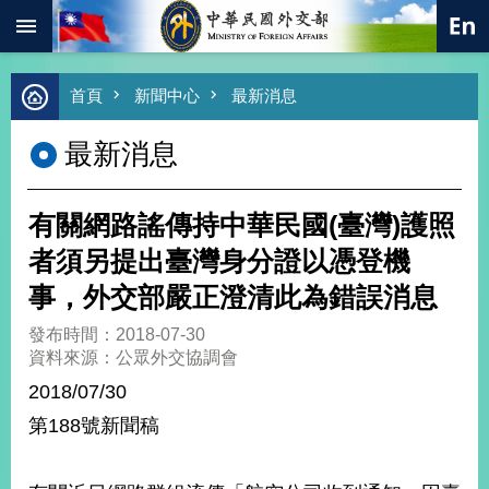
:::
跳到主要內容區塊
進
首頁
新聞中心
最新消息
階
搜
最新消息
尋
熱
門
有關網路謠傳持中華民國(臺灣)護照
關
鍵
者須另提出臺灣身分證以憑登機
字
事，外交部嚴正澄清此為錯誤消息
總
合
發布時間：2018-07-30
外
資料來源：公眾外交協調會
交
2018/07/30
價
第188號新聞稿
值
外
交