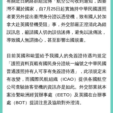
有關近日網路群組流傳「航空公司收到通知，因臺
經
濟
灣不屬於國家，自7月25日起實施持中華民國護照
日
者要另外提出臺灣身分證以憑登機，致有國人於加
不
落
拿大赴英國登機受阻」事，外交部嚴正澄清此為錯
國
誤訊息，籲請國人切勿誤信謠傳，避免以訛傳訛，
台
導致國人無謂擔心，甚至影響出國規畫。
海
和
平
目前英國和歐盟給予我國人的免簽證待遇均規定
護
照
「護照資料頁載有國民身分證統一編號之中華民國
普通護照持有人可享有免簽證待遇」，此項規定未
回
有改變，而國際民航組織（ICAO）提供各國航空
首
網
公司查驗旅客登機的資訊亦是如此。外交部業就本
頁
站
案洽繫歐洲經貿辦事處（EETO）及英國在台辦事
關
處（BOT）提請注意及協助對外澄清。
於
導
本
覽