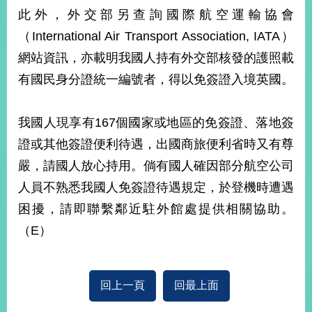
部
此外，外交部另查詢國際航空運輸協會
新
（International Air Transport Association, IATA）
聞
網站資訊，亦載明我國人持有外交部核發的護照載
中
心
有國民身分證統一編號者，得以免簽證入境英國。
外
我國人現享有167個國家或地區的免簽證、落地簽
交
資
證或其他簽證便利待遇，出國商旅便利省時又有尊
訊
嚴，請國人放心持用。倘有國人確因部分航空公司
國
人員不熟悉我國人免簽證待遇規定，於登機時遭遇
家
困擾，請即聯繫鄰近駐外館處提供相關協助。
與
地
（E）
區
國
回上一頁
回最上面
際
傳