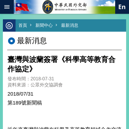
:::
跳到主要內容區塊
進
首頁
新聞中心
最新消息
階
搜
最新消息
尋
熱
門
臺灣與波蘭簽署《科學高等教育合
關
鍵
作協定》
字
發布時間：2018-07-31
總
資料來源：公眾外交協調會
合
外
2018/07/31
交
第189號新聞稿
價
值
外
交