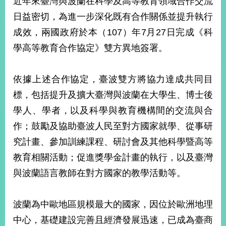
近年來臺灣與波蘭在科學及高等教育領域合作交流
經
日益密切，為進一步深化既有合作關係並提升執行
濟
日
成效，兩國政府於本（107）年7月27日完成《科
不
落
學高等教育合作協定》雙方異地簽署。
國
台
依據上述合作協定，臺波雙方將協力達成共同目
海
和
標，包括提升及擴大臺灣與波蘭在大學生、博士後
平
學人、學者，以及科學與教育機構間的交流與合
護
作；鼓勵及協助臺波人民至對方國家就學、從事研
照
究計畫、參加訓練課程、研討會及其他科學暨高等
回
教育相關活動；促進獎學金計畫的執行，以及臺灣
首
網
與波蘭語言教師在對方國家的教學活動等。
頁
站
關
波蘭為中歐地區規模最大的國家，因位於歐洲地理
於
導
本
中心，基礎建設完善且經濟發展迅速，已成為臺商
覽