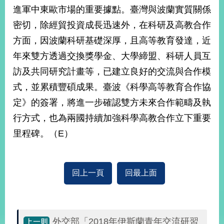
部
進軍中東歐市場的重要據點。臺灣與波蘭實質關係
新
密切，除經貿投資成長迅速外，在科研及高教合作
聞
方面，因波蘭科研基礎深厚，且高等教育發達，近
中
心
年來雙方透過交換獎學金、大學締盟、科研人員互
訪及共同研究計畫等，已建立良好的交流與合作模
外
式，並累積豐碩成果。臺波《科學高等教育合作協
交
資
定》的簽署，將進一步確認雙方未來合作範疇及執
訊
行方式，也為兩國持續加強科學高教合作立下重要
國
里程碑。（E）
家
與
地
回上一頁
回最上面
區
國
際
傳
外交部「2018年伊斯蘭青年交流研習