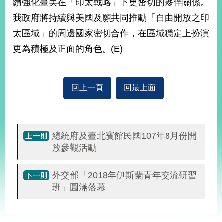
續強化臺美在「印太戰略」下更密切的夥伴關係。
播
我政府將持續與美國及願共同推動「自由開放之印
政
太區域」的周邊國家密切合作，在區域穩定上扮演
府
更為積極及正面的角色。(E)
資
訊
公
開
回上一頁
回最上面
為
民
服
務
總統府及臺北賓館民國107年8月份開
放參觀活動
本
部
外交部「2018年伊斯蘭青年交流研習
相
班」圓滿落幕
關
網
站
:::