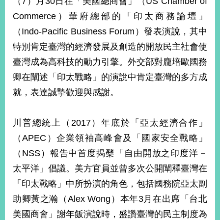
（7）月30日在「美國總商會」（US Chamber of
經
Commerce）華府總部的「印太商務論壇」
濟
日
（Indo-Pacific Business Forum）發表演說，其中
不
落
特別肯定臺灣的經濟發展及創造的開放民主社會使
國
臺灣成為高科技的動力引擎。外交部對龐培歐國務
台
卿在闡述「印太戰略」的演說中肯定臺灣的多方成
海
和
就，表達誠摯歡迎與感謝。
平
護
川普總統上（2017）年底於「亞太經濟合作」
照
（APEC）企業領袖高峰會及「國家安全戰略」
回
（NSS）報告中首度揭櫫「自由開放之印度洋－
首
網
太平洋」倡議。美方官員並曾多次公開闡釋臺灣在
頁
站
「印太戰略」中所扮演的角色，包括國務院亞太副
關
助卿黃之瀚（Alex Wong）本年3月在出席「台北
於
導
本
美國商會」謝年飯演說時，盛讚臺灣的民主制度為
覽