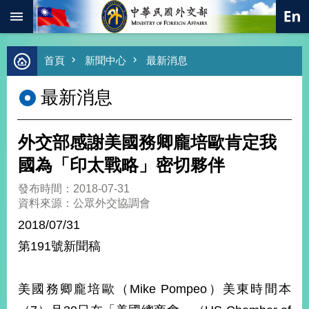
:::
跳到主要內容區塊
進
首頁
新聞中心
最新消息
階
搜
最新消息
尋
熱
門
外交部感謝美國務卿龐培歐肯定我
關
鍵
國為「印太戰略」密切夥伴
字
發布時間：2018-07-31
總
資料來源：公眾外交協調會
合
外
2018/07/31
交
第191號新聞稿
價
值
外
美國務卿龐培歐（Mike Pompeo）美東時間本
交