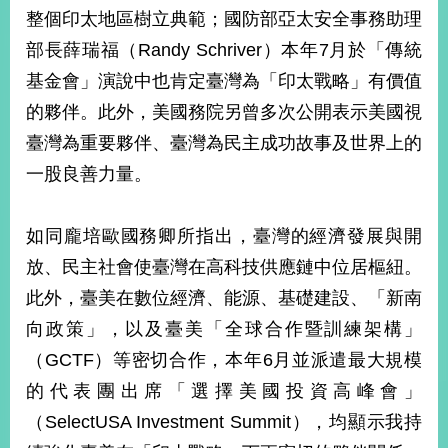
部
整個印太地區樹立典範；國防部亞太安全事務助理
新
部長薛瑞福（Randy Schriver）本年7月於「傳統
聞
基金會」演說中也肯定臺灣為「印太戰略」有價值
中
心
的夥伴。此外，美國務院另曾多次公開表示美國視
臺灣為重要夥伴、臺灣為民主成功故事及世界上的
外
一股良善力量。
交
資
訊
如同龐培歐國務卿所指出，臺灣的經濟發展與開
國
放、民主社會使臺灣在高科技供應鏈中位居樞紐。
家
此外，臺美在數位經濟、能源、基礎建設、「新南
與
向政策」，以及臺美「全球合作暨訓練架構」
地
區
（GCTF）等密切合作，本年6月並派遣最大規模
的代表團出席「選擇美國投資高峰會」
國
際
（SelectUSA Investment Summit），均顯示我持
傳