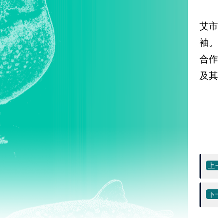
艾
袖
合
及其