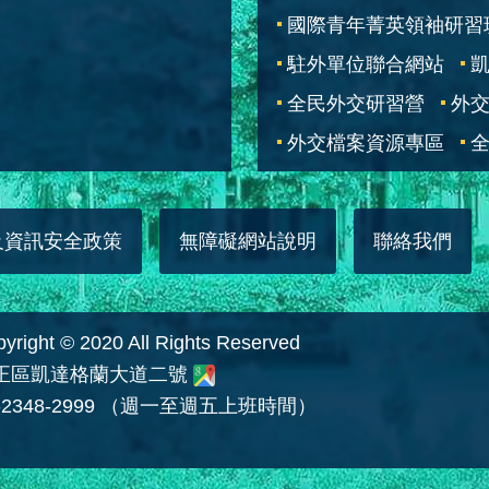
國際青年菁英領袖研習
駐外單位聯合網站
全民外交研習營
外
外交檔案資源專區
全
及資訊安全政策
無障礙網站說明
聯絡我們
 © 2020 All Rights Reserved
中正區凱達格蘭大道二號
2348-2999 （週一至週五上班時間）