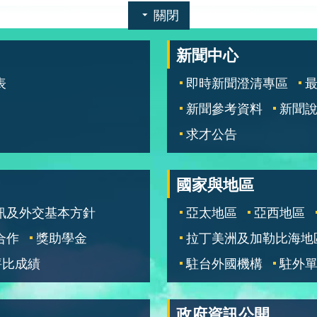
關閉
新聞中心
表
即時新聞澄清專區
新聞參考資料
新聞
求才公告
國家與地區
訊及外交基本方針
亞太地區
亞西地區
合作
獎助學金
拉丁美洲及加勒比海地
評比成績
駐台外國機構
駐外
政府資訊公開