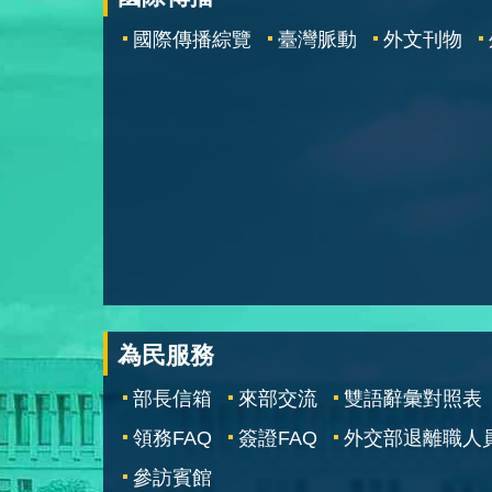
國際傳播綜覽
臺灣脈動
外文刊物
為民服務
部長信箱
來部交流
雙語辭彙對照表
領務FAQ
簽證FAQ
外交部退離職人
參訪賓館