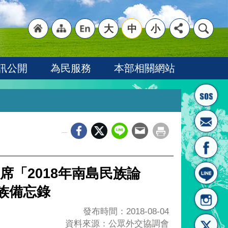
大
中
小
"回
"網
"英
訊公開
為民服務
本部相關網站
_
首頁
站導
文語
「2018年南島民族論
族備忘錄
發布時間：2018-08-04
資料來源：公眾外交協調會