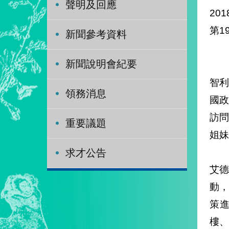
聲明及回應
201
第1
新聞參考資料
新聞說明會紀要
智利
領務消息
國政
訪問
重要議題
姐妹
求才公告
艾德
動
策
樓、