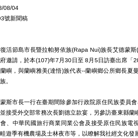
8/08/04
93號新聞稿
復活節島市長暨拉帕努依族(Rapa Nui)族長艾德蒙斯(Pedr
府邀請，於本(107)年7月30日至 8月5日訪臺出席「
蘭嶼，與蘭嶼雅美(達悟)族代表--蘭嶼鄉公所鄉長
族。
蒙斯市長一行在臺期間除參加行政院原住民族委員會舉
，並接受外交部常務次長劉德立款宴，另參訪臺東縣蘭
進會、中華民國旅行商業同業公會及接受原住民族電視
畦遊季有機農場及士林夜市等，以瞭解我社經文化發