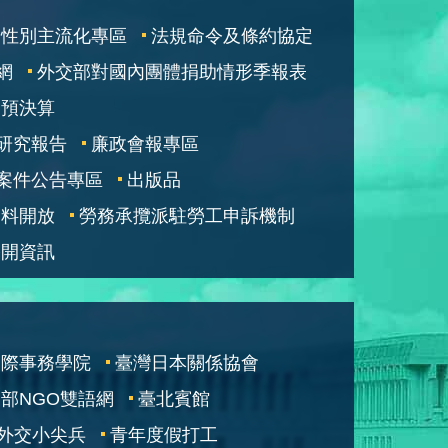
性別主流化專區
法規命令及條約協定
網
外交部對國內團體捐助情形季報表
部預決算
研究報告
廉政會報專區
案件公告專區
出版品
資料開放
勞務承攬派駐勞工申訴機制
公開資訊
國際事務學院
臺灣日本關係協會
部NGO雙語網
臺北賓館
外交小尖兵
青年度假打工