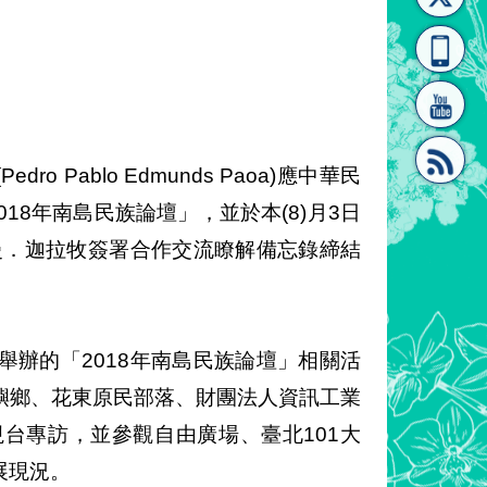
[連
覽
系"
o Pablo Edmunds Paoa)應中華民
2018年南島民族論壇」，並於本(8)月3日
結]"
[連
夏曼．迦拉牧簽署合作交流瞭解備忘錄締結
辦的「2018年南島民族論壇」相關活
嶼鄉、花東原民部落、財團法人資訊工業
結]"
台專訪，並參觀自由廣場、臺北101大
展現況。