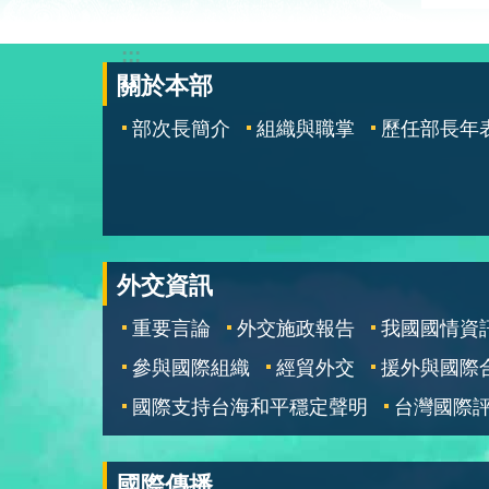
:::
關於本部
部次長簡介
組織與職掌
歷任部長年
外交資訊
重要言論
外交施政報告
我國國情資
參與國際組織
經貿外交
援外與國際
國際支持台海和平穩定聲明
台灣國際
國際傳播