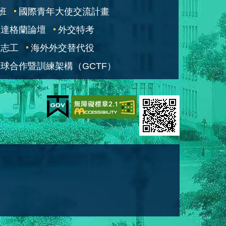
班
國際青年大使交流計畫
凱達格蘭論壇
外交特考
交志工
海外外交替代役
球合作暨訓練架構（GCTF）