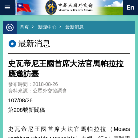
:::
跳到主要內容區塊
進
首頁
新聞中心
最新消息
階
搜
最新消息
尋
熱
門
史瓦帝尼王國首席大法官馬帕拉拉
關
鍵
應邀訪臺
字
發布時間：2018-08-26
總
資料來源：公眾外交協調會
合
外
107/08/26
交
第208號新聞稿
價
值
外
史瓦帝尼王國首席大法官馬帕拉拉（Moses
交