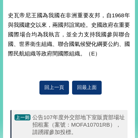
部
新
史瓦帝尼王國為我國在非洲重要友邦，自1968年
聞
與我國建交以來，兩國邦誼篤睦。史國政府在重要
中
心
國際場合均為我執言，並全力支持我國參與聯合
國、世界衛生組織、聯合國氣候變化綱要公約、國
外
際民航組織等政府間國際組織。（E）
交
資
訊
國
回上一頁
回最上面
家
與
地
區
公告107年度外交部地下室販賣部場址
國
招租案（案號：MOFA10701RB），
際
請踴躍參加投標。
傳