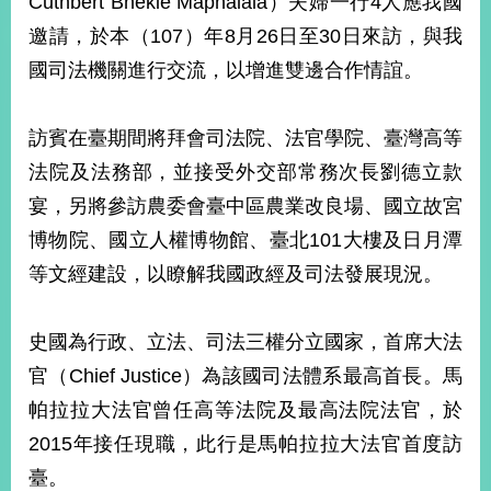
Cuthbert Bhekie Maphalala）夫婦一行4人應我國
經
邀請，於本（107）年8月26日至30日來訪，與我
濟
日
國司法機關進行交流，以增進雙邊合作情誼。
不
落
國
訪賓在臺期間將拜會司法院、法官學院、臺灣高等
台
法院及法務部，並接受外交部常務次長劉德立款
海
和
宴，另將參訪農委會臺中區農業改良場、國立故宮
平
博物院、國立人權博物館、臺北101大樓及日月潭
護
等文經建設，以瞭解我國政經及司法發展現況。
照
回
史國為行政、立法、司法三權分立國家，首席大法
首
網
官（Chief Justice）為該國司法體系最高首長。馬
頁
站
帕拉拉大法官曾任高等法院及最高法院法官，於
關
2015年接任現職，此行是馬帕拉拉大法官首度訪
於
導
本
臺。
覽