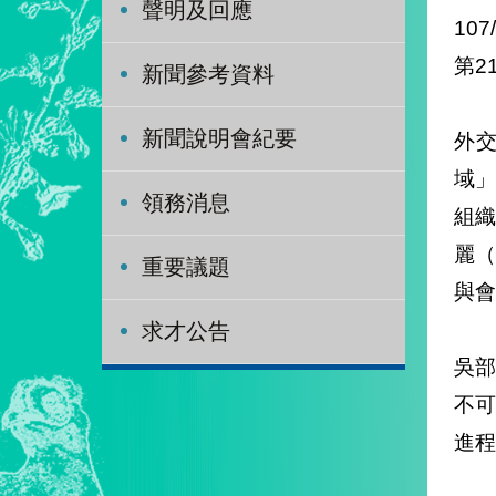
聲明及回應
107
第2
新聞參考資料
新聞說明會紀要
外交
域
領務消息
組織
麗（
重要議題
與會
求才公告
吳
不
進程