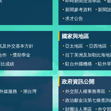
表
即時新聞澄清專區
新聞參考資料
新聞
求才公告
國家與地區
訊及外交基本方針
亞太地區
亞西地區
合作
獎助學金
拉丁美洲及加勒比海地
評比成績
駐台外國機構
駐外
政府資訊公開
外媒服務
潮台灣
外交部人權事務專區
政治獻金法第七條查詢
財團法人專區
外交