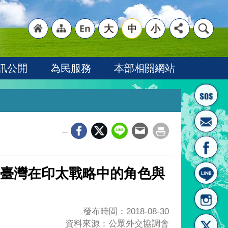
大
中
小
"回
"網
"英
訊公開
為民服務
本部相關網站
_
首頁
站導
文語
臺灣在印太戰略中的角色與
發布時間：2018-08-30
資料來源：公眾外交協調會