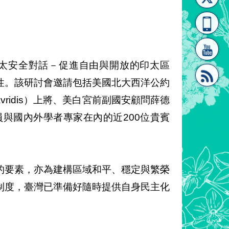
[連
覽
系"
印太安全對話－促進自由與開放的印太區
性。該研討會邀請包括美國北大西洋公約
tavridis）上將、美白宮前副國安顧問薛德
結]"
[連
會議員與國內外學者專家在內的近200位貴賓
的要素，亦為建構區域和平、穩定與繁榮
制度，臺灣已準備好隨時提供自身民主化
結]"