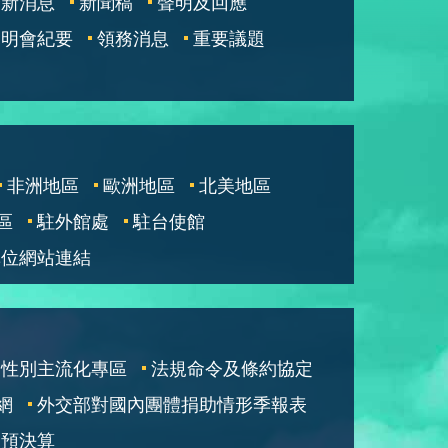
最新消息
新聞稿
聲明及回應
說明會紀要
領務消息
重要議題
非洲地區
歐洲地區
北美地區
區
駐外館處
駐台使館
單位網站連結
性別主流化專區
法規命令及條約協定
網
外交部對國內團體捐助情形季報表
部預決算