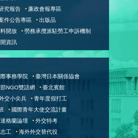
研究報告
廉政會報專區
案件公告專區
出版品
資料開放
勞務承攬派駐勞工申訴機制
公開資訊
國際事務學院
臺灣日本關係協會
部NGO雙語網
臺北賓館
外交小尖兵
青年度假打工
班
國際青年大使交流計畫
凱達格蘭論壇
外交特考
交志工
海外外交替代役