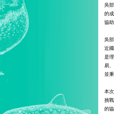
吳
的
協助
吳
近
是
易
並秉
本
挑
的