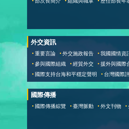
部次長簡介
組織與職掌
歷任部長年
外交資訊
重要言論
外交施政報告
我國國情資
參與國際組織
經貿外交
援外與國際
國際支持台海和平穩定聲明
台灣國際
國際傳播
國際傳播綜覽
臺灣脈動
外文刊物