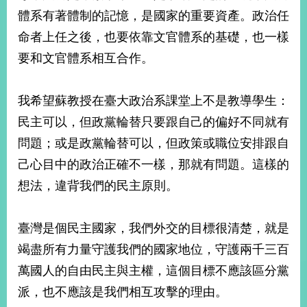
部
體系有著體制的記憶，是國家的重要資產。政治任
新
命者上任之後，也要依靠文官體系的基礎，也一樣
聞
要和文官體系相互合作。
中
心
我希望蘇教授在臺大政治系課堂上不是教導學生：
外
民主可以，但政黨輪替只要跟自己的偏好不同就有
交
資
問題；或是政黨輪替可以，但政策或職位安排跟自
訊
己心目中的政治正確不一樣，那就有問題。這樣的
國
想法，違背我們的民主原則。
家
與
地
臺灣是個民主國家，我們外交的目標很清楚，就是
區
竭盡所有力量守護我們的國家地位，守護兩千三百
萬國人的自由民主與主權，這個目標不應該區分黨
國
際
派，也不應該是我們相互攻擊的理由。
傳