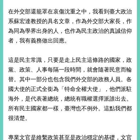
經
濟
在外交部還籠罩在哀傷沈重之中，我看到臺大政治
日
系蘇宏達教授的具名文章，作為外交部大家長，作
不
落
為同為學界出身的人，也作為民主政治的真誠信仰
國
者，我有義務做出回應。
台
海
和
這是民主常識，只要是走上民主這條路的國家，政
平
黨、政策、人事每隔一段時間，就會隨著民意而輪
護
照
替。其中一部分也包含我們外交部的政務人員。各
國大使的正式全銜為「特命全權大使」，他們派駐
回
海外，是代表著總統，總統有職權選擇派誰出去。
首
網
所有民主國家都一樣，臺灣也不例外。這點我們都
頁
站
很清楚。
關
於
導
本
專業文官是維繫政策甚至是政治穩定的基礎，文官
覽