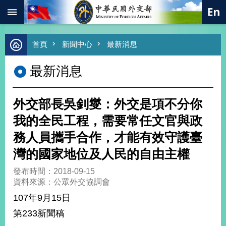
:::
跳到主要內容區塊
進
首頁
新聞中心
最新消息
階
搜
最新消息
尋
熱
門
外交部長吳釗燮：外交是項不分你
關
鍵
我的全民工程，需要常任文官與政
字
務人員攜手合作，才能有效守護臺
總
合
灣的國家地位及人民的自由主權
外
交
發布時間：2018-09-15
資料來源：公眾外交協調會
價
值
107年9月15日
外
第233新聞稿
交