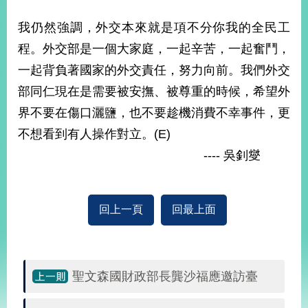
播
我仍然強調，外交本來就是項不分你我的全民工
政
程。外交部是一個大家庭，一起辛苦，一起奮鬥，
府
資
一起背負著國家的外交責任，努力向前。我們外交
訊
部同仁現在是需要被安撫、被尊重的時候，希望外
公
開
界不要在傷口灑鹽，也不要趁機消費不幸事件，更
不想看到有人操作對立。(E)
為
---- 吳釗燮
民
服
務
回上一頁
回最上面
本
部
相
關
網
聖文森國財政部長龔沙福應邀訪臺
站