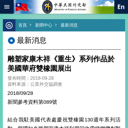
:::
跳到主要內容區塊
進
首頁
新聞中心
最新消息
階
搜
最新消息
尋
熱
門
雕塑家康木祥《重生》系列作品於
關
鍵
美國華府雙橡園展出
字
發布時間：2018-09-28
總
資料來源：公眾外交協調會
合
外
2018/09/28
交
新聞參考資料第089號
價
值
外
結合我駐美國代表處慶祝雙橡園130週年系列活
交