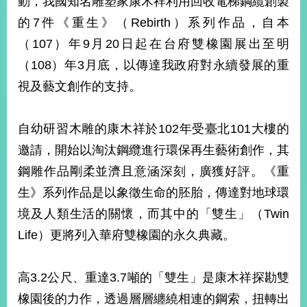
動，我國知名雕塑家康木祥利用回收電梯鋼纜創製
經
的7件《重生》（Rebirth）系列作品，自本
濟
日
（107）年9月20日起在台府雙橡園展出至明
不
落
（108）年3月底，以傳達我政府對永續發展的重
國
視及藝文創作的支持。
台
海
和
自幼研習木雕的康木祥於102年受臺北101大樓的
平
邀請，開始以淘汰鋼纜進行環保再生藝術創作，其
護
鋼雕作品剛柔並濟且意涵深刻，廣獲好評。《重
照
生》系列作品是以象徵生命的胚胎，傳達對地球環
回
境及人類生活的關懷，而其中的「雙生」（Twin
首
網
Life）更將列入華府雙橡園的永久典藏。
頁
站
關
高3.2公尺、重達3.7噸的「雙生」是康木祥探勘雙
於
導
本
橡園後的力作，透過層層纏繞相連的鋼索，扭轉出
覽