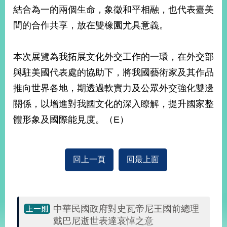
部
結合為一的兩個生命，象徵和平相融，也代表臺美
新
間的合作共享，放在雙橡園尤具意義。
聞
中
心
本次展覽為我拓展文化外交工作的一環，在外交部
與駐美國代表處的協助下，將我國藝術家及其作品
外
推向世界各地，期透過軟實力及公眾外交強化雙邊
交
資
關係，以增進對我國文化的深入瞭解，提升國家整
訊
體形象及國際能見度。（E）
國
家
與
回上一頁
回最上面
地
區
國
中華民國政府對史瓦帝尼王國前總理
際
戴巴尼逝世表達哀悼之意
傳