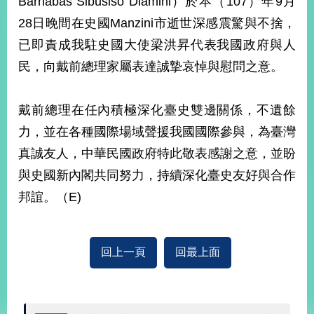
Barnabas Sibusiso Dlamini）於本（107）年9月
經
28日晚間在史國Manzini市逝世深感震驚與不捨，
濟
日
已即責成我駐史國大使梁洪昇代表我國政府與人
不
落
民，向戴前總理家屬表達誠摯哀悼與慰問之意。
國
台
戴前總理在任內積極深化臺史雙邊關係，不遺餘
海
和
力，並在各種國際場域聲援我國國際參與，為臺灣
平
真誠友人，中華民國政府特此敬表感謝之意，並盼
護
與史國新內閣共同努力，持續深化臺史友好與合作
照
邦誼。（E)
回
首
網
回上一頁
回最上面
頁
站
關
於
導
本
覽