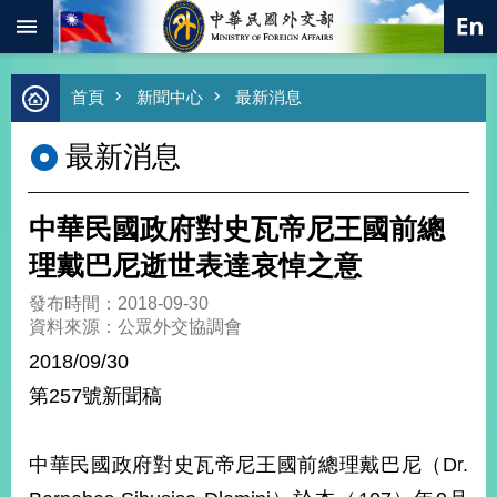
:::
跳到主要內容區塊
進
首頁
新聞中心
最新消息
階
搜
最新消息
尋
熱
門
中華民國政府對史瓦帝尼王國前總
關
鍵
理戴巴尼逝世表達哀悼之意
字
發布時間：2018-09-30
總
資料來源：公眾外交協調會
合
外
2018/09/30
交
第257號新聞稿
價
值
外
中華民國政府對史瓦帝尼王國前總理戴巴尼（Dr.
交