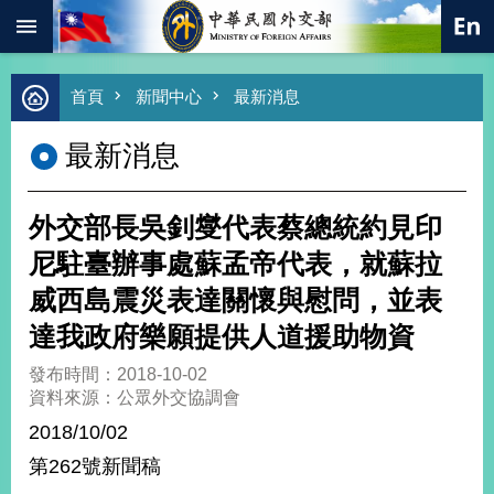
:::
跳到主要內容區塊
進
首頁
新聞中心
最新消息
階
搜
最新消息
尋
熱
門
外交部長吳釗燮代表蔡總統約見印
關
鍵
尼駐臺辦事處蘇孟帝代表，就蘇拉
字
威西島震災表達關懷與慰問，並表
總
合
達我政府樂願提供人道援助物資
外
交
發布時間：2018-10-02
資料來源：公眾外交協調會
價
值
2018/10/02
外
第262號新聞稿
交