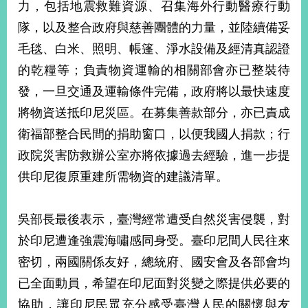
力，包括地震救難資源、召集海外行動醫療行動
播
隊，以及整合政府與慈善團體的力量，並陸續備妥
政
毛毯、白米、照明、帳篷、淨水設備及經清真認證
府
資
的乾糧等；負責物資運輸的相關部會亦已整裝待
訊
發，一旦交通及運輸條件完備，政府將以最快速度
公
開
將物資送抵印尼災區。在募集善款部分，亦已責成
衛福部整合民間的捐助窗口，以便我國人捐款；行
為
政院災害防救辦公室亦將依據過去經驗，進一步提
民
服
供印尼復原重建所需物資的建議清單。
務
本
吳部長最後表示，臺灣經常遭受自然災害侵襲，對
部
於印尼遭逢強震海嘯感同身受。臺印尼間人民往來
相
關
密切，兩國關係友好，總統府、國安會及各部會均
網
已全面動員，希望在印尼面對災變之際提供必要的
站
協助，讓印尼民眾充分感受臺灣人民的關懷與友