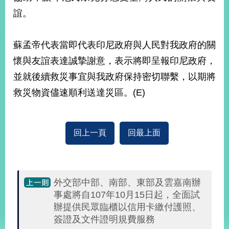
誼。
旅
部
粉
外
長
絲
國
信
專
蘇孟帝代表當即代表印尼政府與人民對我政府的關
人
箱
頁
急
懷與友誼表達誠摯謝意，表示將即呈報印尼政府，
難
救
LINE
助
Instagram
X平台
並就後續救災事宜與我政府保持密切聯繫，以期將
服
(原推特)
務
救災物資儘速順利送達災區。(E)
專
線
APP
YouTube
RSS
回上一頁
回最上面
政
府
網
站
外交部中部、南部、東部及雲嘉南辦
資
事處將自107年10月15日起，全面試
料
開
辦提供民眾臨櫃以信用卡繳付護照、
放
簽證及文件證明規費服務
宣