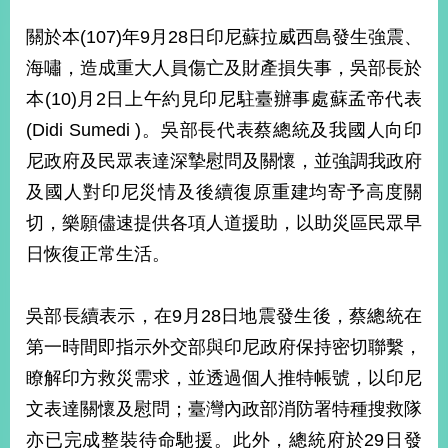
經
濟
關於本(107)年9月28日印尼蘇拉威西島發生強震、
日
海嘯，造成重大人員傷亡及財產損失事，吳部長於
不
落
本(10)月2日上午約見印尼駐臺辦事處蘇孟帝代表
國
(Didi Sumedi )。吳部長代表蔡總統及我國人向印
台
尼政府及民眾表達深摯慰問及關懷，並強調我政府
海
和
及國人對印尼災情及後續復原重建均寄予高度關
平
切，樂願儘速提供各項人道援助，以助災區民眾早
護
照
日恢復正常生活。
回
吳部長續表示，在9月28日地震發生後，蔡總統在
首
網
第一時間即指示外交部與印尼政府保持密切聯繫，
頁
站
瞭解印方救災需求，並透過個人推特帳號，以印尼
關
於
文表達關懷及慰問；臺灣內政部消防署特種搜救隊
導
本
亦已完成整裝待命馳援。此外，總統府於29日發
覽