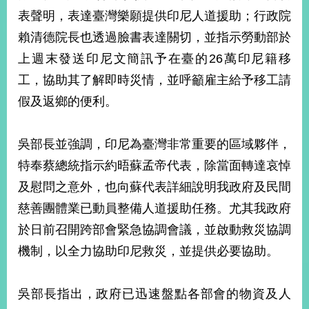
部
表聲明，表達臺灣樂願提供印尼人道援助；行政院
新
賴清德院長也透過臉書表達關切，並指示勞動部於
聞
上週末發送印尼文簡訊予在臺的26萬印尼籍移
中
心
工，協助其了解即時災情，並呼籲雇主給予移工請
假及返鄉的便利。
外
交
資
吳部長並強調，印尼為臺灣非常重要的區域夥伴，
訊
特奉蔡總統指示約晤蘇孟帝代表，除當面轉達哀悼
國
及慰問之意外，也向蘇代表詳細說明我政府及民間
家
慈善團體業已動員整備人道援助任務。尤其我政府
與
地
於日前召開跨部會緊急協調會議，並啟動救災協調
區
機制，以全力協助印尼救災，並提供必要協助。
國
際
吳部長指出，政府已迅速盤點各部會的物資及人
傳