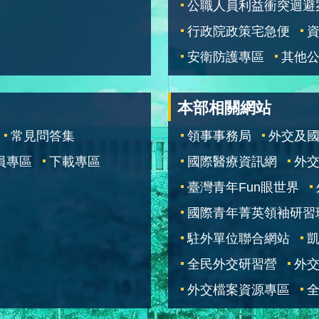
公職人員利益衝突迴避
行政院政策宅急便
安衛防護專區
其他
本部相關網站
常見問答集
領事事務局
外交及
員專區
下載專區
國際醫療資訊網
外交
臺灣青年Fun眼世界
國際青年菁英領袖研習
駐外單位聯合網站
全民外交研習營
外
外交檔案資源專區
全