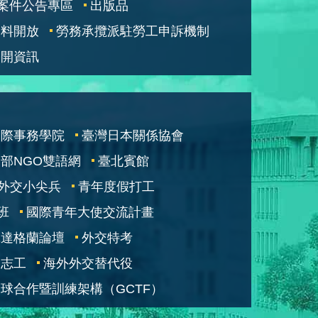
案件公告專區
出版品
資料開放
勞務承攬派駐勞工申訴機制
公開資訊
國際事務學院
臺灣日本關係協會
部NGO雙語網
臺北賓館
外交小尖兵
青年度假打工
班
國際青年大使交流計畫
凱達格蘭論壇
外交特考
交志工
海外外交替代役
球合作暨訓練架構（GCTF）