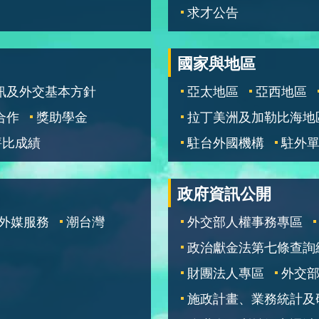
求才公告
國家與地區
訊及外交基本方針
亞太地區
亞西地區
合作
獎助學金
拉丁美洲及加勒比海地
評比成績
駐台外國機構
駐外
政府資訊公開
外媒服務
潮台灣
外交部人權事務專區
政治獻金法第七條查詢
財團法人專區
外交
施政計畫、業務統計及