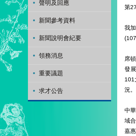
聲明及回應
第2
新聞參考資料
我加
(1
新聞說明會紀要
領務消息
席
發展
重要議題
10
況。
求才公告
中
域
嘉惠