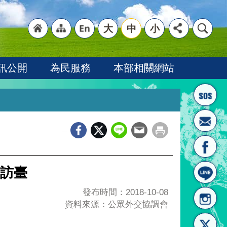
大
中
小
"回
"網
"英
訊公開
為民服務
本部相關網站
_
首頁
站導
文語
訪臺
發布時間：2018-10-08
資料來源：公眾外交協調會