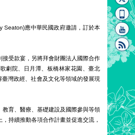
[連
覽
系"
y Seaton)應中華民國政府邀請，訂於本
別接受款宴，另將拜會財團法人國際合作
結]"
[連
國家歌劇院、日月潭、板橋林家花園、臺北
解臺灣政經、社會及文化等領域的發展現
、教育、醫療、基礎建設及國際參與等領
結]"
上，持續推動各項合作計畫並促進交流，