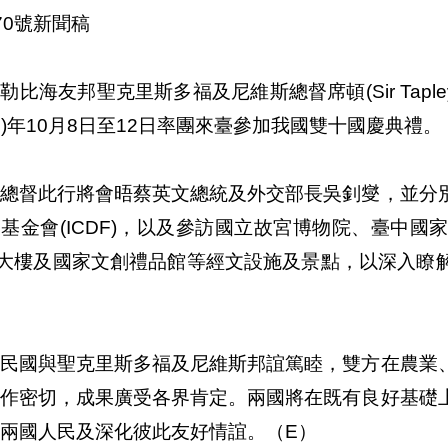
70號新聞稿
勒比海友邦聖克里斯多福及尼維斯總督席頓(Sir Taple
07)年10月8日至12日率團來臺參加我國雙十國慶典禮。
頓總督此行將會晤蔡英文總統及外交部長吳釗燮，並分
基金會(ICDF)，以及參訪國立故宮博物院、臺中
1大樓及國家文創禮品館等經文設施及景點，以深入瞭
華民國與聖克里斯多福及尼維斯邦誼篤睦，雙方在農業
合作密切，成果廣受各界肯定。兩國將在既有良好基礎
兩國人民及深化彼此友好情誼。（E）