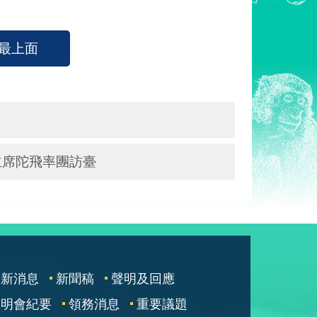
最上面
主席陀飛率團訪臺
最新消息
新聞稿
聲明及回應
說明會紀要
領務消息
重要議題