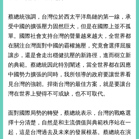
部
新
蔡總統強調，台灣位於西太平洋島鏈的第一線，承
聞
受中國的擴張壓力固然巨大，但是在國際上並不孤
中
心
單。國際社會支持台灣的聲量越來越大，全世界都
在關注台灣面對中國的霸權施壓，究竟會選擇屈服
外
讓步，還是會走出穩健抗壓的新路徑，進而樹立新
交
資
的典範。蔡總統因此特別闡述，當全世界都在因應
訊
中國勢力擴張的同時，我所領導的政府要讓世界看
國
見台灣的強韌。捍衛台灣的最佳方案，就是要讓台
家
灣在世界上變得不可或缺，也不可取代。
與
地
區
面對國際局勢的轉變，蔡總統表示，台灣的戰略選
擇十分清楚，自然是和主流價值與典範秩序站在一
國
際
起，這是台灣過去及未來的發展根基。蔡總統在演
傳