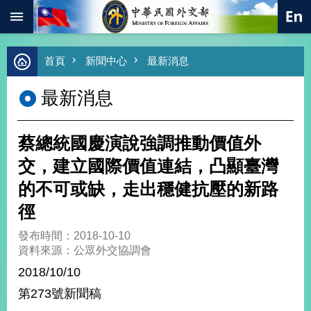
:::
跳到主要內容區塊
進
首頁
新聞中心
最新消息
階
搜
最新消息
尋
熱
門
蔡總統國慶演說強調推動價值外
關
鍵
交，建立國際價值連結，凸顯臺灣
字
的不可或缺，走出穩健抗壓的新路
總
合
徑
外
交
發布時間：2018-10-10
資料來源：公眾外交協調會
價
值
2018/10/10
外
第273號新聞稿
交