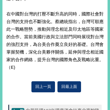
在中國對台灣的打壓不斷升高的同時，國際社會對
旅
部
粉
外
長
絲
國
信
專
台灣的支持也不斷強化。蔡總統指出，台灣可順應
人
箱
頁
急
此一戰略態勢，推動與理念相近及印太地區等國家
難
救
LINE
助
Instagram
X平台
的合作。當前美國行政與立法部門同時展現對台灣
服
(原推特)
務
的強烈支持，為台美合作奠立良好的基礎。台灣會
專
線
掌握契機，深化台美夥伴關係，延伸與理念相近國
APP
YouTube
RSS
家的合作網絡，提升台灣的國際角色及戰略比重。
（E)
政
府
網
站
回上一頁
回最上面
資
料
開
放
宣