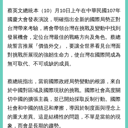
經
濟
蔡英文總統本（10）月10日上午在中華民國107年
日
國慶大會發表演說，明確指出全新的國際局勢正對
不
落
台灣帶來考驗，將會帶領台灣在挑戰及變動中找到
國
發展機會，定位台灣最佳的戰略方向及角色。蔡總
台
統誓言推展『價值外交』，要讓全世界看見台灣面
海
和
對挑戰所展現的強韌生命力，使台灣在國際間成為
平
無可取代、不可或缺的成員。
護
照
蔡總統指出，當前國際政經局勢變動的根源，來自
回
於中國對區域及國際現狀的挑戰。國際社會高度關
首
網
切中國的擴張主義，並已開始採取反制行動。國際
頁
站
社會和中國的猜忌和摩擦，導因於制度面與理念上
關
於
的重大差異。這是結構性的問題，不單是當前的現
導
本
象，而會是長期的趨勢。
覽