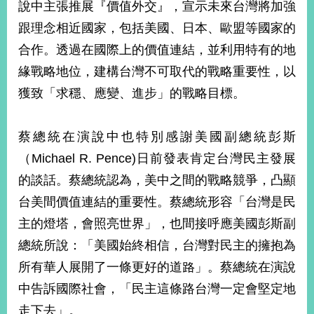
說中主張推展『價值外交』，宣示未來台灣將加強
播
跟理念相近國家，包括美國、日本、歐盟等國家的
政
合作。透過在國際上的價值連結，並利用特有的地
府
資
緣戰略地位，建構台灣不可取代的戰略重要性，以
訊
獲致「求穩、應變、進步」的戰略目標。
公
開
蔡總統在演說中也特別感謝美國副總統彭斯
為
（Michael R. Pence)日前發表肯定台灣民主發展
民
服
的談話。蔡總統認為，美中之間的戰略競爭，凸顯
務
台美間價值連結的重要性。蔡總統形容「台灣是民
本
主的燈塔，會照亮世界」，也間接呼應美國彭斯副
部
總統所說：「美國始終相信，台灣對民主的擁抱為
相
關
所有華人展開了一條更好的道路」。蔡總統在演說
網
中告訴國際社會，「民主這條路台灣一定會堅定地
站
走下去」。