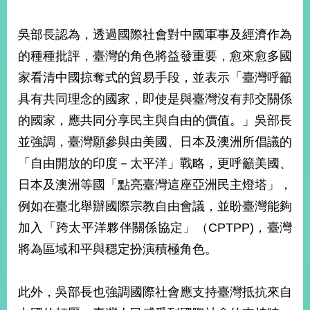
部
新
吳部長認為，透過國際社會對中國軍事及經濟作為
聞
的種種批評，臺灣的角色將益發重要，愈來愈多國
中
心
家看清中國掠奪式的貿易手段，並表示「臺灣呼籲
具有共同理念的國家，即使是與臺灣沒有邦交關係
外
的國家，應共同分享民主與自由的價值。」吳部長
交
資
並強調，臺灣願參與由美國、日本及澳洲所倡議的
訊
「自由開放的印度－太平洋」戰略，更呼籲美國、
國
日本及澳洲等國「點亮臺灣這座亞洲民主燈塔」，
家
例如在臺北舉辦國際宗教自由會議，並盼臺灣能夠
與
加入「跨太平洋夥伴關係協定」（CPTPP)，臺灣
地
區
將為區域和平與穩定扮演積極角色。
國
際
此外，吳部長也強調國際社會應支持臺灣抵抗來自
傳