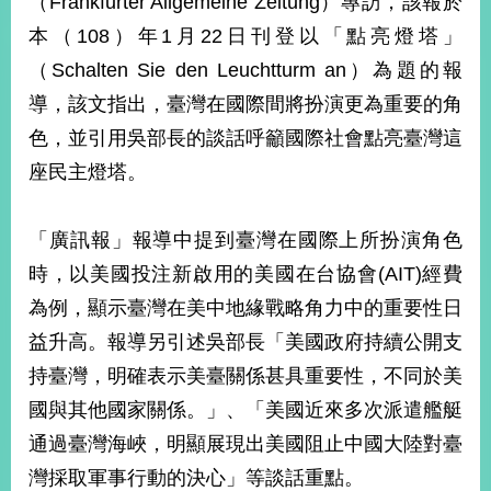
（Frankfurter Allgemeine Zeitung）專訪，該報於
經
本（108）年1月22日刊登以「點亮燈塔」
濟
日
（Schalten Sie den Leuchtturm an）為題的報
不
落
導，該文指出，臺灣在國際間將扮演更為重要的角
國
色，並引用吳部長的談話呼籲國際社會點亮臺灣這
台
座民主燈塔。
海
和
平
「廣訊報」報導中提到臺灣在國際上所扮演角色
護
時，以美國投注新啟用的美國在台協會(AIT)經費
照
為例，顯示臺灣在美中地緣戰略角力中的重要性日
回
益升高。報導另引述吳部長「美國政府持續公開支
首
網
持臺灣，明確表示美臺關係甚具重要性，不同於美
頁
站
國與其他國家關係。」、「美國近來多次派遣艦艇
關
通過臺灣海峽，明顯展現出美國阻止中國大陸對臺
於
導
本
灣採取軍事行動的決心」等談話重點。
覽