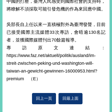
中國的打壓，臺灣人民感受到國際社會的支持時，
播
將瞭解不須採取可能引發危機的作為來回應中國。
政
府
吳部長自上任以來一直積極對外為臺灣發聲，目前
資
訊
已接受國際主流媒體33次專訪，會晤逾130名記
公
者，並獲國際媒體刊出70餘篇報導。
開
專訪原文連結：
為
https://www.faz.net/aktuell/politik/ausland/im-
民
服
streit-zwischen-peking-und-washington-will-
務
taiwan-an-gewicht-gewinnen-16000953.html?
premium （E）
本
部
相
關
回上一頁
回最上面
網
站