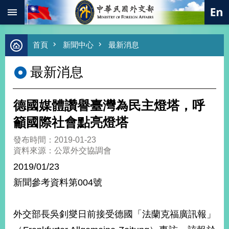
:::
跳到主要內容區塊
進
首頁
新聞中心
最新消息
階
搜
最新消息
尋
熱
門
德國媒體讚譽臺灣為民主燈塔，呼
關
鍵
籲國際社會點亮燈塔
字
發布時間：2019-01-23
總
資料來源：公眾外交協調會
合
外
2019/01/23
交
新聞參考資料第004號
價
值
外
外交部長吳釗燮日前接受德國「法蘭克福廣訊報」
交