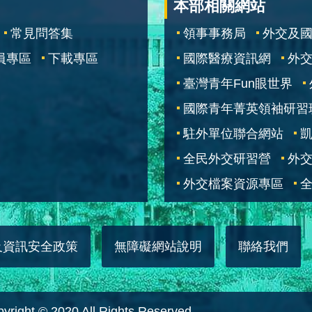
本部相關網站
常見問答集
領事事務局
外交及
員專區
下載專區
國際醫療資訊網
外交
臺灣青年Fun眼世界
國際青年菁英領袖研習
駐外單位聯合網站
全民外交研習營
外
外交檔案資源專區
全
及資訊安全政策
無障礙網站說明
聯絡我們
 © 2020 All Rights Reserved