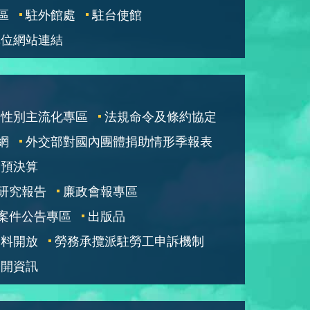
區
駐外館處
駐台使館
單位網站連結
性別主流化專區
法規命令及條約協定
網
外交部對國內團體捐助情形季報表
部預決算
研究報告
廉政會報專區
案件公告專區
出版品
資料開放
勞務承攬派駐勞工申訴機制
公開資訊