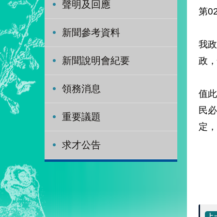
聲明及回應
第0
新聞參考資料
我
政，
新聞說明會紀要
領務消息
值
民
重要議題
定，
求才公告