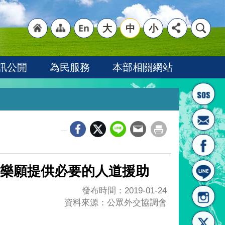
大
中
小
"回
"網
"英
訊公開
為民服務
本部相關網站
_
首頁
站導
文語
樂願提供必要的人道援助
發布時間：2019-01-24
資料來源：公眾外交協調會