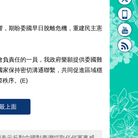
[連
覽
系"
響，期盼委國早日脫離危機，重建民主憲
會負責任的一員，我政府樂願提供委國難
結]"
[連
國家保持密切溝通聯繫，共同促進區域穩
序。(E)
最上面
結]"
don公開表示反對中國對臺灣採取任何軍事威