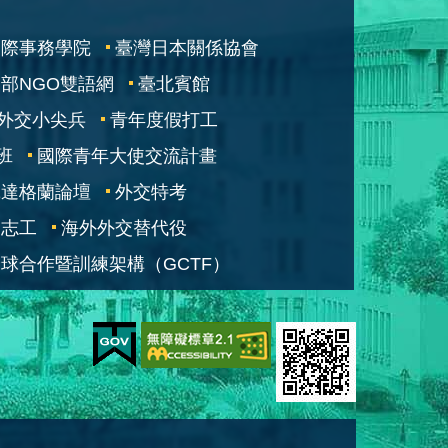
國際事務學院
臺灣日本關係協會
部NGO雙語網
臺北賓館
外交小尖兵
青年度假打工
班
國際青年大使交流計畫
凱達格蘭論壇
外交特考
交志工
海外外交替代役
球合作暨訓練架構（GCTF）