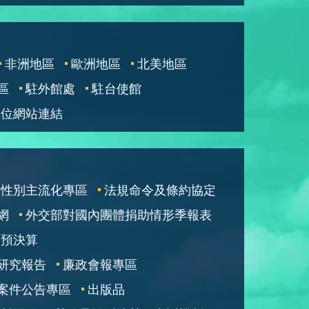
非洲地區
歐洲地區
北美地區
區
駐外館處
駐台使館
單位網站連結
性別主流化專區
法規命令及條約協定
網
外交部對國內團體捐助情形季報表
部預決算
研究報告
廉政會報專區
案件公告專區
出版品