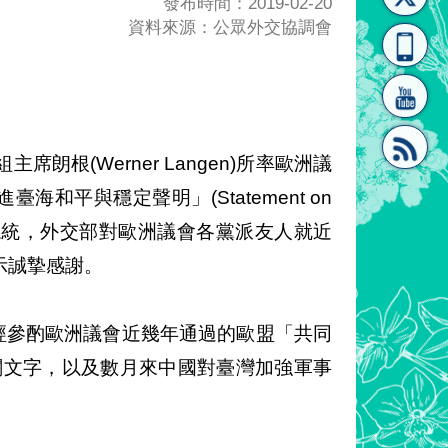
發布時間：2019-02-20
資料來源：公眾外交協調會
[連
覽
系"
朗根(Werner Langen)所率歐洲議
和平與穩定聲明」(Statement on
結]"
[連
n Strait)面呈總統，外交部對歐洲議會各黨派友人就近
示誠摯感謝。
經參酌歐洲議會近幾年通過的歐盟「共同
相關文字，以及數月來中國對臺灣加強軍事
結]"