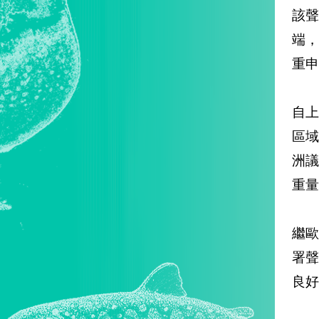
該
端
重申
自上
區
洲
重量
繼歐
署
良好