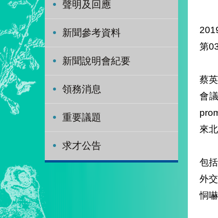
聲明及回應
201
新聞參考資料
第0
新聞說明會紀要
蔡英
領務消息
會議
pro
重要議題
來北
求才公告
包括
外交
恫嚇