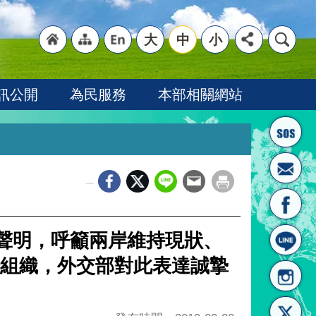
大
中
小
"回
"網
"英
訊公開
為民服務
本部相關網站
_
首頁
站導
文語
合聲明，呼籲兩岸維持現狀、
組織，外交部對此表達誠摯