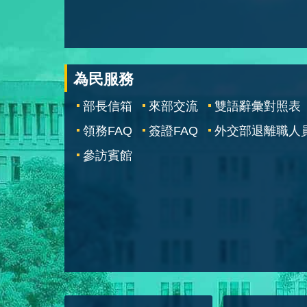
為民服務
部長信箱
來部交流
雙語辭彙對照表
領務FAQ
簽證FAQ
外交部退離職人
參訪賓館