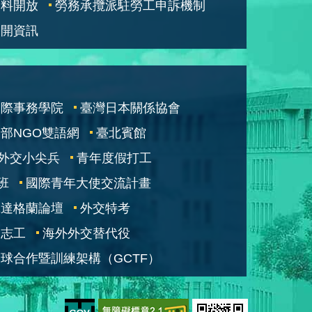
資料開放
勞務承攬派駐勞工申訴機制
公開資訊
國際事務學院
臺灣日本關係協會
部NGO雙語網
臺北賓館
外交小尖兵
青年度假打工
班
國際青年大使交流計畫
凱達格蘭論壇
外交特考
交志工
海外外交替代役
球合作暨訓練架構（GCTF）