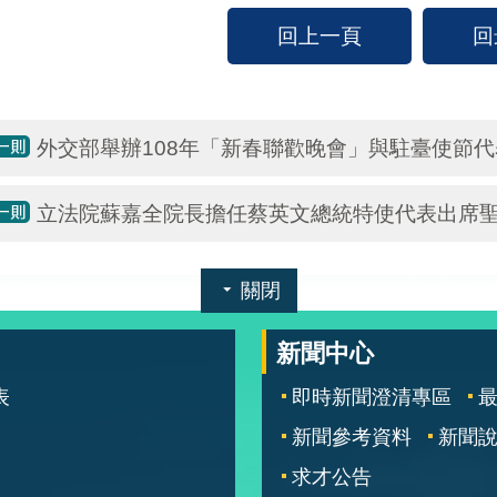
回上一頁
回
外交部舉辦108年「新春聯歡晚會」與駐臺使節
立法院蘇嘉全院長擔任蔡英文總統特使代表出席聖
關閉
新聞中心
表
即時新聞澄清專區
新聞參考資料
新聞
求才公告