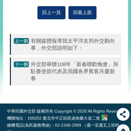
回上一頁
回最上面
旅
部
粉
外
長
絲
國
信
專
人
箱
頁
急
難
救
有關媒體報導我太平洋友邦外交動向
LINE
助
Instagram
X平台
服
(原推特)
事，外交部說明如下：
務
專
線
外交部舉辦108年「新春聯歡晚會」與
APP
YouTube
RSS
駐臺使節代表及我國各界賓客共慶新
春
政
府
:::
網
站
資
中華民國外交部 版權所有 Copyright © 2020 All Rights Reserved
料
開
機關地址：100202 臺北市中正區凱達格蘭大道二號
放
總機電話(為民服務專線)：02-2348-2999 （週一至週五上班時
宣