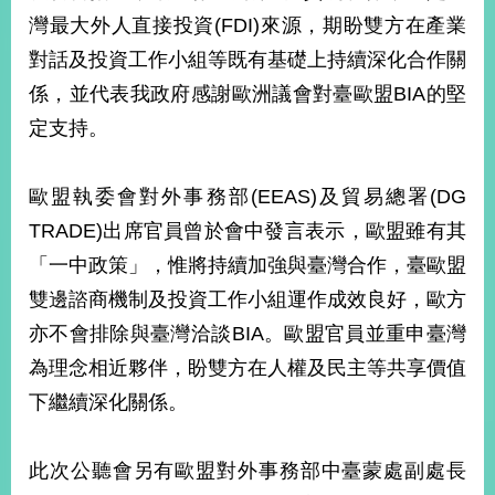
部
灣最大外人直接投資(FDI)來源，期盼雙方在產業
新
對話及投資工作小組等既有基礎上持續深化合作關
聞
係，並代表我政府感謝歐洲議會對臺歐盟BIA的堅
中
心
定支持。
外
歐盟執委會對外事務部(EEAS)及貿易總署(DG
交
資
TRADE)出席官員曾於會中發言表示，歐盟雖有其
訊
「一中政策」，惟將持續加強與臺灣合作，臺歐盟
國
雙邊諮商機制及投資工作小組運作成效良好，歐方
家
亦不會排除與臺灣洽談BIA。歐盟官員並重申臺灣
與
地
為理念相近夥伴，盼雙方在人權及民主等共享價值
區
下繼續深化關係。
國
際
此次公聽會另有歐盟對外事務部中臺蒙處副處長
傳