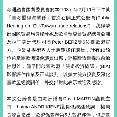
經
濟
歐洲議會國貿委員會於本(108）年2月19日下午就
日
「臺歐盟經貿關係」首次召開正式公聽會(Public
不
落
Hearing on “EU-Taiwan trade relations”)，我經濟
國
部國際貿易局長楊珍妮及歐盟執委會貿易總署亞洲
台
及拉丁美洲代理司長Peter BERZ等6位臺歐盟官
海
和
方、企業及學術界人士應邀擔任講員，計有10餘
平
位跨黨團歐洲議會議員出席，呼籲歐盟應採取前瞻
護
照
性思維，儘早開啟臺歐盟「雙邊投資協議」(BIA)
影響評估作業及正式談判，以擴大雙方投資及深化
回
臺歐盟經貿關係，外交部對此表示歡迎及感謝。
首
網
頁
站
本次公聽會是由歐洲議會David MARTIN議員主
關
於
持，Laima ANDRIKIENE議員做總結致詞。楊局
導
本
長發言指出，歐盟係臺灣第5大貿易夥伴，也是臺
覽