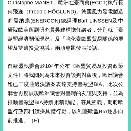
Christophe MANET、歐洲在臺商會(ECCT)執行長
播
何飛逸（Freddie HÖGLUND)、德國風力發電製造
政
商愛納康(ENERCON)總經理Bart LINSSEN及中
府
資
研院歐美所副研究員吳建輝擔任講者，分別就「臺
訊
歐盟經濟關係現況」及「強化臺歐盟貿易關係的展
公
開
望及雙邊投資協議」兩項專題發表談話。
為
自歐盟執委會於104年公布《歐盟貿易及投資政策
民
服
文件》將我國列為未來投資談判對象後，歐洲議會
務
迄已三度通過決議案表達支持臺歐盟BIA。此次公
本
聽會再度展現歐洲議會對臺灣的友誼與支持，並為
部
推動臺歐盟BIA持續累積動能，甚具意義，期盼歐
相
關
盟行政部門續採具體行動，以利臺歐盟BIA逐步向
網
前推進。（E)
站