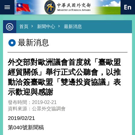
:::
跳到主要內容區塊
進
首頁
新聞中心
最新消息
階
搜
最新消息
尋
熱
門
外交部對歐洲議會首度就「臺歐盟
關
鍵
經貿關係」舉行正式公聽會，以推
字
動洽簽臺歐盟「雙邊投資協議」表
總
合
示歡迎與感謝
外
交
發布時間：2019-02-21
資料來源：公眾外交協調會
價
值
2019/02/21
外
第040號新聞稿
交