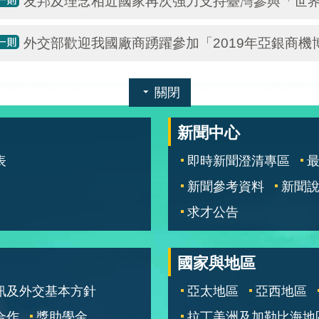
友邦及理念相近國家再次強力支持臺灣參與「世
外交部歡迎我國廠商踴躍參加「2019年亞銀商機
關閉
新聞中心
表
即時新聞澄清專區
新聞參考資料
新聞
求才公告
國家與地區
訊及外交基本方針
亞太地區
亞西地區
合作
獎助學金
拉丁美洲及加勒比海地