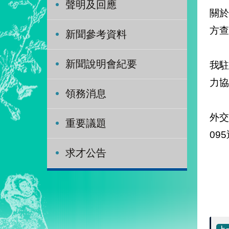
聲明及回應
關於
方查
新聞參考資料
新聞說明會紀要
我
力協
領務消息
外交
重要議題
09
求才公告