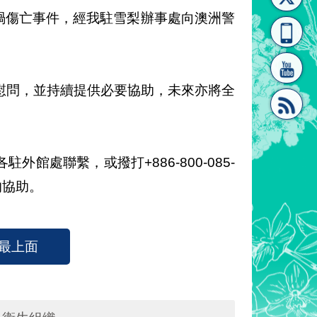
送員車禍傷亡事件，經我駐雪梨辦事處向澳洲警
[連
覽
系"
慰問，並持續提供必要協助，未來亦將全
結]"
[連
處聯繫，或撥打+886-800-085-
的協助。
最上面
結]"