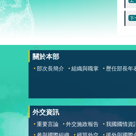
:::
關於本部
部次長簡介
組織與職掌
歷任部長年
外交資訊
重要言論
外交施政報告
我國國情資
參與國際組織
經貿外交
援外與國際