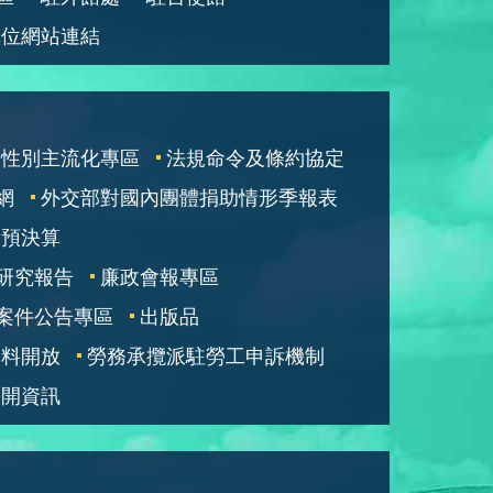
單位網站連結
性別主流化專區
法規命令及條約協定
網
外交部對國內團體捐助情形季報表
部預決算
研究報告
廉政會報專區
案件公告專區
出版品
資料開放
勞務承攬派駐勞工申訴機制
公開資訊