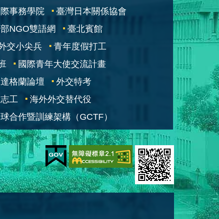
國際事務學院
臺灣日本關係協會
部NGO雙語網
臺北賓館
外交小尖兵
青年度假打工
班
國際青年大使交流計畫
凱達格蘭論壇
外交特考
交志工
海外外交替代役
球合作暨訓練架構（GCTF）