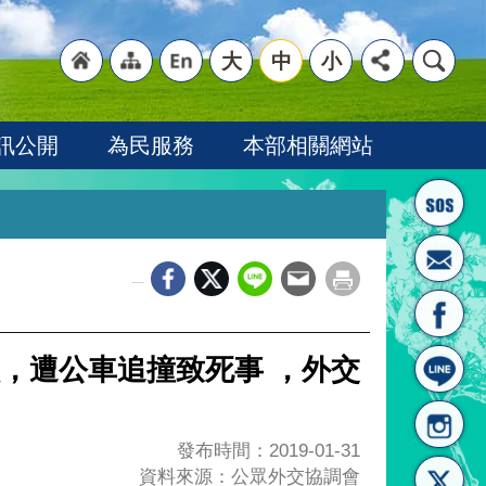
大
中
小
"回
"網
"英
訊公開
為民服務
本部相關網站
_
首頁
站導
文語
送員，遭公車追撞致死事 ，外交
發布時間：2019-01-31
資料來源：公眾外交協調會