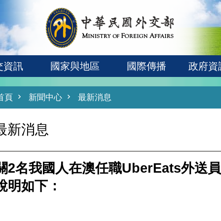
交資訊
國家與地區
國際傳播
政府資
首頁
新聞中心
最新消息
最新消息
關2名我國人在澳任職UberEats外
說明如下：