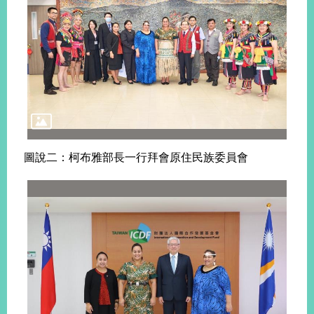
旅
部
粉
外
長
絲
國
信
專
人
箱
頁
急
難
救
LINE
助
Instagram
X平台
服
(原推特)
務
專
線
圖說二：柯布雅部長一行拜會原住民族委員會
APP
YouTube
RSS
政
府
網
站
資
料
開
放
宣