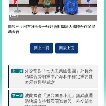
告
隱
私
權
圖說三：柯布雅部長一行拜會財團法人國際合作發展
保
基金會
護
及
資
回上一頁
回最上面
訊
安
全
政
策
外交部對「七大工業國集團」外長會
議聯合聲明重申台海和平穩定重要性
無
表示歡迎與感謝
障
礙
波蘭國會「波台國會小組」無異議通
網
站
過決議支持我國國際參與，外交部表
說