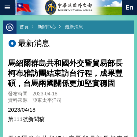
:::
跳到主要內容區塊
進
首頁
新聞中心
最新消息
階
搜
最新消息
尋
熱
門
馬紹爾群島共和國外交暨貿易部長
關
鍵
柯布雅訪團結束訪台行程，成果豐
字
碩，台馬兩國關係更加堅實穩固
總
合
發布時間：2023-04-18
外
資料來源：亞東太平洋司
交
2023/04/18
價
第111號新聞稿
值
外
交