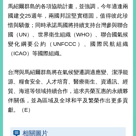
部
馬紹爾群島的各項協助計畫，並強調，今年適逢兩
新
國建交25週年，兩國邦誼堅實穩固，值得彼此珍
聞
惜與驕傲；同時承諾馬國將持續支持台灣參與聯合
中
心
國（UN）、世界衛生組織（WHO）、聯合國氣候
變化綱要公約（UNFCCC）、國際民航組織
外
（ICAO）等國際組織。
交
資
訊
台灣與馬紹爾群島將在氣候變遷調適應變、潔淨能
國
源、糧食安全、人才培育、醫療衛生、資通訊、經
家
貿、海巡等領域持續合作，追求共榮互惠的永續夥
與
地
伴關係，並為區域及全球和平及繁榮作出更多貢
區
獻。（E）
國
際
相關圖片
傳