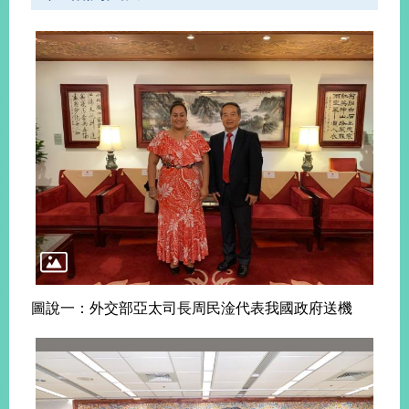
播
政
府
資
訊
公
開
為
民
服
務
本
圖說一：外交部亞太司長周民淦代表我國政府送機
部
相
關
網
站