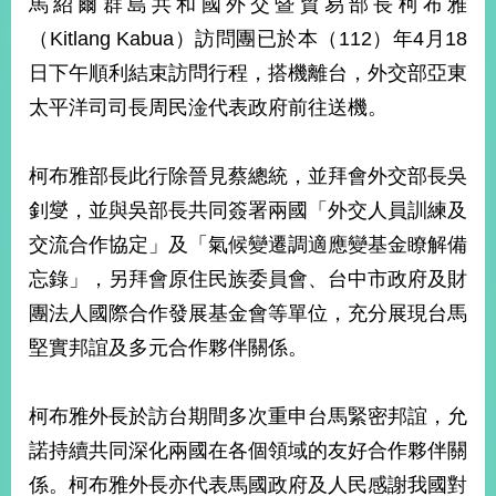
馬紹爾群島共和國外交暨貿易部長柯布雅
經
濟
（Kitlang Kabua）訪問團已於本（112）年4月18
日
日下午順利結束訪問行程，搭機離台，外交部亞東
不
落
太平洋司司長周民淦代表政府前往送機。
國
台
柯布雅部長此行除晉見蔡總統，並拜會外交部長吳
海
和
釗燮，並與吳部長共同簽署兩國「外交人員訓練及
平
交流合作協定」及「氣候變遷調適應變基金瞭解備
護
照
忘錄」，另拜會原住民族委員會、台中市政府及財
團法人國際合作發展基金會等單位，充分展現台馬
回
堅實邦誼及多元合作夥伴關係。
首
網
頁
站
柯布雅外長於訪台期間多次重申台馬緊密邦誼，允
關
諾持續共同深化兩國在各個領域的友好合作夥伴關
於
導
本
係。柯布雅外長亦代表馬國政府及人民感謝我國對
覽