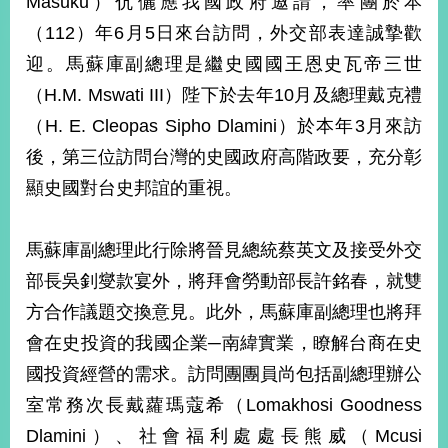
Masuku）伉儷應我國政府邀請，率團於本
經
（112）年6月5日來台訪問，外交部表達誠摯歡
濟
日
迎。馬蘇庫副總理是繼史國國王恩史瓦帝三世
不
落
（H.M. Mswati III）陛下於去年10月及總理戴克禮
國
（H. E. Cleopas Sipho Dlamini）於本年3月來訪
台
後，第三位訪問台灣的史國政府高階政要，充分彰
海
和
顯史國對台史邦誼的重視。
平
護
馬蘇庫副總理此行除將晉見總統蔡英文及接受外交
照
部長吳釗燮款宴外，將拜會勞動部長許銘春，就雙
回
方合作議題交換意見。此外，馬蘇庫副總理也將拜
首
網
會在史投資的我國企業─南緯實業，瞭解台商在史
頁
站
國投資經營的需求。訪問團團員尚包括副總理辦公
關
室常務次長戴蘿瑪蔻希（Lomakhosi Goodness
於
導
本
Dlamini）、社會福利處處長熊威（Mcusi
覽