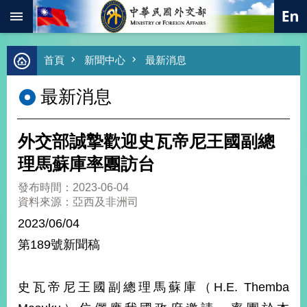
:::
跳到主要內容區塊
進
首頁
新聞中心
最新消息
階
搜
最新消息
尋
熱
門
外交部誠摯歡迎史瓦帝尼王國副總
關
鍵
理馬蘇庫率團訪台
字
發布時間：2023-06-04
總
資料來源：亞西及非洲司
合
外
2023/06/04
交
第189號新聞稿
價
值
外
史瓦帝尼王國副總理馬蘇庫（H.E. Themba
交