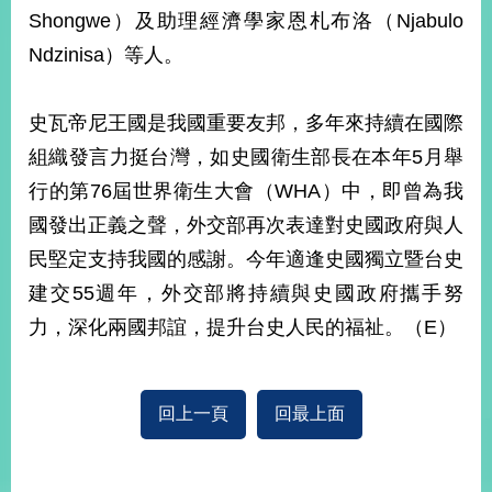
部
Shongwe）及助理經濟學家恩札布洛（Njabulo
新
Ndzinisa）等人。
聞
中
心
史瓦帝尼王國是我國重要友邦，多年來持續在國際
組織發言力挺台灣，如史國衛生部長在本年5月舉
外
行的第76屆世界衛生大會（WHA）中，即曾為我
交
資
國發出正義之聲，外交部再次表達對史國政府與人
訊
民堅定支持我國的感謝。今年適逢史國獨立暨台史
國
建交55週年，外交部將持續與史國政府攜手努
家
力，深化兩國邦誼，提升台史人民的福祉。（E）
與
地
區
回上一頁
回最上面
國
際
傳