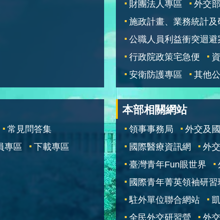
財團法人專區
外交
施政計畫、業務統計及
公職人員利益衝突迴避
行政院政策宅急便
安衛防護專區
其他
本部相關網站
常見問答集
領事事務局
外交及
員專區
下載專區
國際醫療資訊網
外交
臺灣青年Fun眼世界
國際青年菁英領袖研習
駐外單位聯合網站
全民外交研習營
外