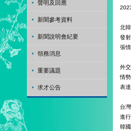
聲明及回應
202
新聞參考資料
北韓
新聞說明會紀要
發射
張
領務消息
外交
重要議題
情
表
求才公告
台
進
韓國