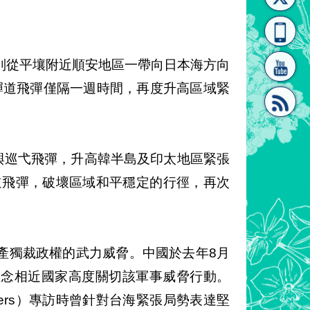
[連
覽
系"
分別從平壤附近順安地區一帶向日本海方向
際彈道飛彈僅隔一週時間，再度升高區域緊
結]"
[連
與巡弋飛彈，升高韓半島及印太地區緊張
道飛彈，破壞區域和平穩定的行徑，再次
產獨裁政權的武力威脅。中國於去年8月
結]"
理念相近國家高度關切該軍事威脅行動。
ters）專訪時曾針對台海緊張局勢表達堅