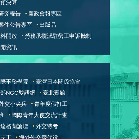
部預決算
研究報告
廉政會報專區
案件公告專區
出版品
資料開放
勞務承攬派駐勞工申訴機制
公開資訊
國際事務學院
臺灣日本關係協會
部NGO雙語網
臺北賓館
外交小尖兵
青年度假打工
班
國際青年大使交流計畫
凱達格蘭論壇
外交特考
交志工
海外外交替代役