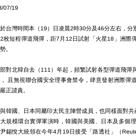
3/07/19
於台灣時間本（19）日凌晨2時30分及46分左右，
2枚短程彈道飛彈，距7月12日試射「火星18」洲
情勢。
部對北韓自去（111）年起，頻繁試射各型彈道飛彈
勢， 且無視聯合國安全理事會禁令，肆意發射洲際彈
達嚴正譴責。
灣與韓國、日本同屬印太民主陣營成員，也同樣面對共
行大規模環台實彈軍演時，韓國與美國、日本及多個
尹錫悅大統領在今年4月19日接受「路透社」（Reu