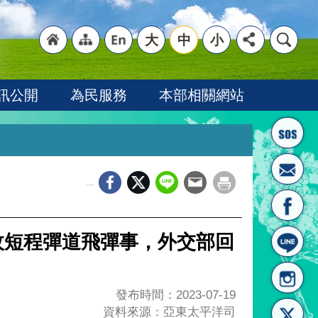
大
中
小
"回
"網
"英
訊公開
為民服務
本部相關網站
_
首頁
站導
文語
枚短程彈道飛彈事，外交部回
發布時間：2023-07-19
資料來源：亞東太平洋司