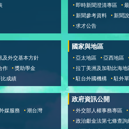
表
即時新聞澄清專區
新聞參考資料
新聞
求才公告
國家與地區
訊及外交基本方針
亞太地區
亞西地區
合作
獎助學金
拉丁美洲及加勒比海地
評比成績
駐台外國機構
駐外
政府資訊公開
外媒服務
潮台灣
外交部人權事務專區
政治獻金法第七條查詢