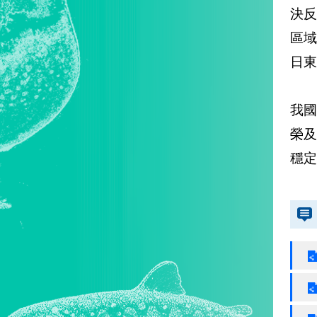
決反
區域
日東
我
榮
穩定