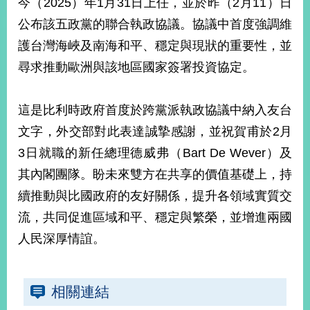
今（2025）年1月31日上任，並於昨（2月11）日
經
濟
公布該五政黨的聯合執政協議。協議中首度強調維
日
護台灣海峽及南海和平、穩定與現狀的重要性，並
不
落
尋求推動歐洲與該地區國家簽署投資協定。
國
台
這是比利時政府首度於跨黨派執政協議中納入友台
海
和
文字，外交部對此表達誠摯感謝，並祝賀甫於2月
平
3日就職的新任總理德威弗（Bart De Wever）及
護
照
其內閣團隊。盼未來雙方在共享的價值基礎上，持
續推動與比國政府的友好關係，提升各領域實質交
回
流，共同促進區域和平、穩定與繁榮，並增進兩國
首
網
人民深厚情誼。
頁
站
關
於
導
相關連結
本
覽