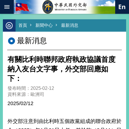
:::
跳到主要內容區塊
進
首頁
新聞中心
最新消息
階
搜
最新消息
尋
熱
門
有關比利時聯邦政府執政協議首度
關
鍵
納入友台文字事，外交部回應如
字
下：
總
合
發布時間：2025-02-12
外
資料來源：歐洲司
交
2025/02/12
價
值
外
外交部注意到由比利時五個政黨組成的聯合政府於
交