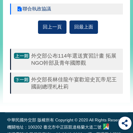
部
聯合執政協議
新
聞
中
回上一頁
回最上面
心
外
交
外交部公布114年選送實習計畫 拓展
資
NGO幹部及青年國際觀
訊
國
外交部長林佳龍午宴歡迎史瓦帝尼王
家
國副總理札杜莉
與
地
:::
區
國
中華民國外交部 版權所有 Copyright © 2020 All Rights Reserved
際
機關地址：100202 臺北市中正區凱達格蘭大道二號
傳