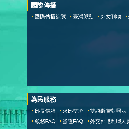
國際傳播
國際傳播綜覽
臺灣脈動
外文刊物
為民服務
部長信箱
來部交流
雙語辭彙對照表
領務FAQ
簽證FAQ
外交部退離職人