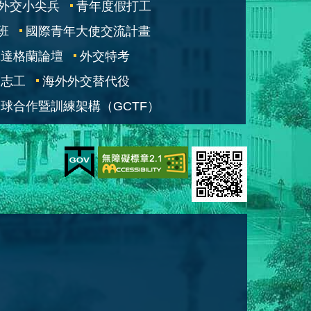
外交小尖兵
青年度假打工
班
國際青年大使交流計畫
凱達格蘭論壇
外交特考
交志工
海外外交替代役
球合作暨訓練架構（GCTF）