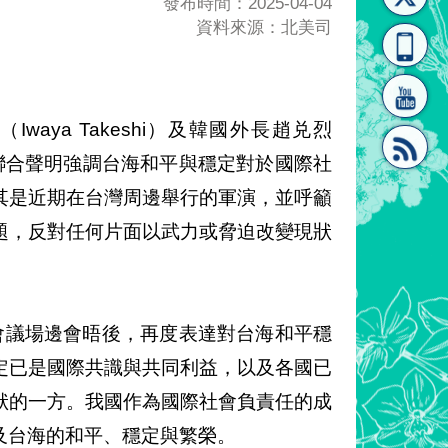
發布時間：2025-04-04
資料來源：北美司
[連
覽
系"
Iwaya Takeshi）及韓國外長趙兑烈
會後聯合聲明強調台海和平與穩定對於國際社
其是近期在台灣周邊舉行的軍演，並呼籲
結]"
[連
題，反對任何片面以武力或脅迫改變現狀
會議場邊會晤後，再度表達對台海和平穩
定已是國際共識與共同利益，以及各國已
結]"
狀的一方。我國作為國際社會負責任的成
及台海的和平、穩定與繁榮。