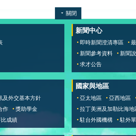
關閉
新聞中心
表
即時新聞澄清專區
新聞參考資料
新聞
求才公告
國家與地區
訊及外交基本方針
亞太地區
亞西地區
合作
獎助學金
拉丁美洲及加勒比海地
評比成績
駐台外國機構
駐外