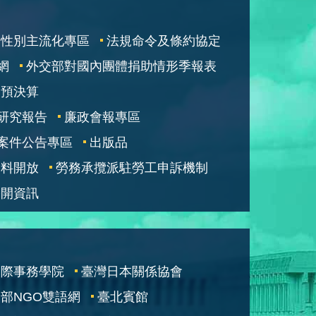
性別主流化專區
法規命令及條約協定
網
外交部對國內團體捐助情形季報表
部預決算
研究報告
廉政會報專區
案件公告專區
出版品
資料開放
勞務承攬派駐勞工申訴機制
公開資訊
國際事務學院
臺灣日本關係協會
部NGO雙語網
臺北賓館