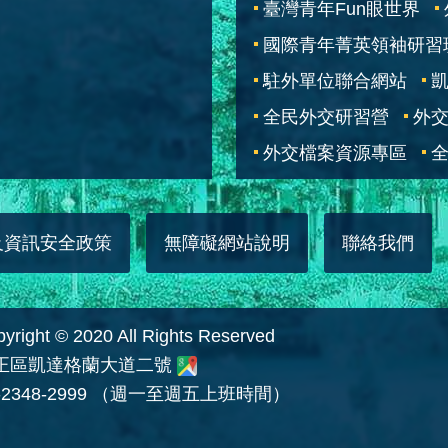
臺灣青年Fun眼世界
國際青年菁英領袖研習
駐外單位聯合網站
全民外交研習營
外
外交檔案資源專區
全
及資訊安全政策
無障礙網站說明
聯絡我們
 © 2020 All Rights Reserved
中正區凱達格蘭大道二號
2348-2999 （週一至週五上班時間）