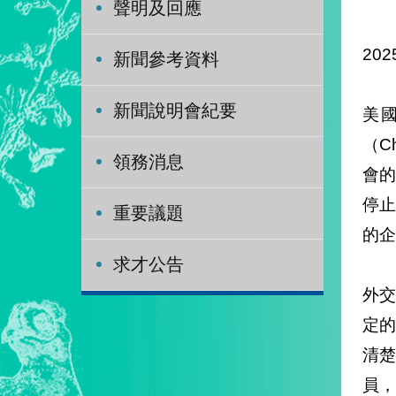
聲明及回應
202
新聞參考資料
新聞說明會紀要
美國
（C
領務消息
會
停
重要議題
的企
求才公告
外
定
清
員，