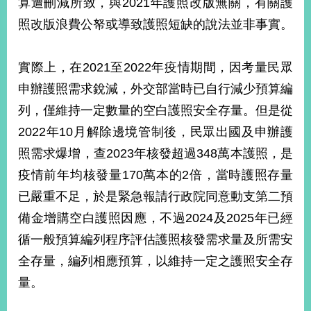
算遭刪減所致，與2021年護照改版無關，有關護
經
濟
照改版浪費公帑或導致護照短缺的說法並非事實。
日
不
落
實際上，在2021至2022年疫情期間，因考量民眾
國
申辦護照需求銳減，外交部當時已自行減少預算編
台
列，僅維持一定數量的空白護照安全存量。但是從
海
和
2022年10月解除邊境管制後，民眾出國及申辦護
平
照需求爆增，查2023年核發超過348萬本護照，是
護
照
疫情前年均核發量170萬本的2倍，當時護照存量
已嚴重不足，於是緊急報請行政院同意動支第二預
回
備金增購空白護照因應，不過2024及2025年已經
首
網
循一般預算編列程序評估護照核發需求量及所需安
頁
站
全存量，編列相應預算，以維持一定之護照安全存
關
量。
於
導
本
覽