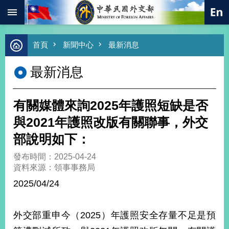
:::
跳到主要內容區塊
進
首頁
新聞中心
最新消息
階
搜
最新消息
尋
熱
門
有關媒體來詢2025年護照短缺是否
關
鍵
與2021年護照改版有關聯事，外交
字
部說明如下：
總
合
發布時間：2025-04-24
外
資料來源：領事事務局
交
2025/04/24
價
值
外
外交部重申今（2025）年護照安全存量不足是預
交