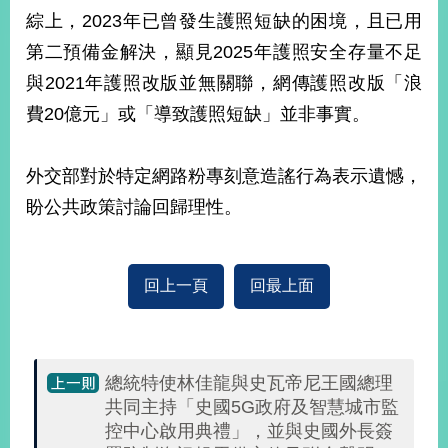
部
綜上，2023年已曾發生護照短缺的困境，且已用
新
第二預備金解決，顯見2025年護照安全存量不足
聞
與2021年護照改版並無關聯，網傳護照改版「浪
中
心
費20億元」或「導致護照短缺」並非事實。
外
外交部對於特定網路粉專刻意造謠行為表示遺憾，
交
資
盼公共政策討論回歸理性。
訊
國
回上一頁
回最上面
家
與
地
區
總統特使林佳龍與史瓦帝尼王國總理
國
共同主持「史國5G政府及智慧城市監
際
控中心啟用典禮」，並與史國外長簽
傳