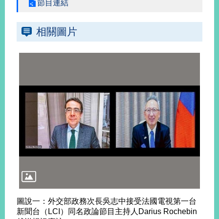
節目連結
旅
部
粉
相關圖片
外
長
絲
國
信
專
人
箱
頁
急
難
救
LINE
助
Instagram
X平台
服
(原推特)
務
專
線
APP
YouTube
RSS
政
府
網
站
資
料
開
圖說一：外交部政務次長吳志中接受法國電視第一台
放
新聞台（LCI）同名政論節目主持人Darius Rochebin
宣