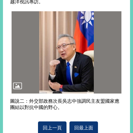
越洋視訊專訪。
告
隱
私
權
保
護
及
資
訊
安
全
政
策
無
圖說二：外交部政務次長吳志中強調民主友盟國家應
障
團結以對抗中國的野心。
礙
網
站
回上一頁
回最上面
說