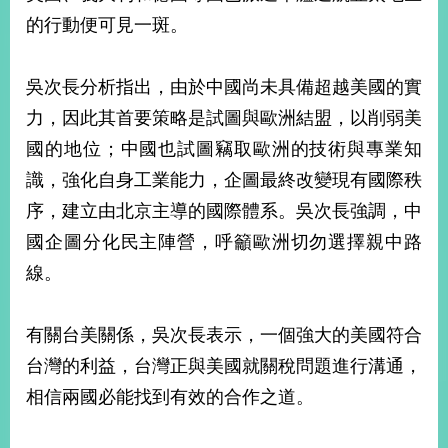
部
的行動便可見一斑。
新
聞
吳次長分析指出，由於中國尚未具備超越美國的實
中
心
力，因此其首要策略是試圖與歐洲結盟，以削弱美
國的地位；中國也試圖竊取歐洲的技術與專業知
外
交
識，強化自身工業能力，企圖最終改變現有國際秩
資
序，建立由北京主導的國際體系。吳次長強調，中
訊
國企圖分化民主陣營，呼籲歐洲切勿選擇親中路
國
線。
家
與
地
有關台美關係，吳次長表示，一個強大的美國符合
區
台灣的利益，台灣正與美國就關稅問題進行溝通，
國
相信兩國必能找到有效的合作之道。
際
傳