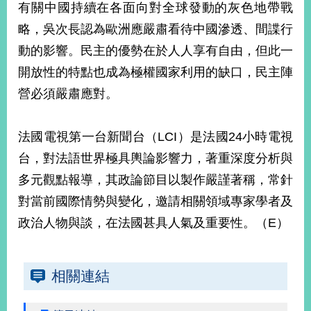
有關中國持續在各面向對全球發動的灰色地帶戰
播
略，吳次長認為歐洲應嚴肅看待中國滲透、間諜行
政
動的影響。民主的優勢在於人人享有自由，但此一
府
資
開放性的特點也成為極權國家利用的缺口，民主陣
訊
營必須嚴肅應對。
公
開
法國電視第一台新聞台（LCI）是法國24小時電視
為
台，對法語世界極具輿論影響力，著重深度分析與
民
服
多元觀點報導，其政論節目以製作嚴謹著稱，常針
務
對當前國際情勢與變化，邀請相關領域專家學者及
本
政治人物與談，在法國甚具人氣及重要性。（E）
部
相
關
相關連結
網
站