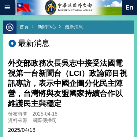
:::
跳到主要內容區塊
進
首頁
新聞中心
最新消息
階
搜
最新消息
尋
熱
門
外交部政務次長吳志中接受法國電
關
鍵
視第一台新聞台（LCI）政論節目視
字
訊專訪，表示中國企圖分化民主陣
總
合
營，台灣將與友盟國家持續合作以
外
維護民主與穩定
交
價
發布時間：2025-04-18
值
資料來源：國際傳播司
外
2025/04/18
交