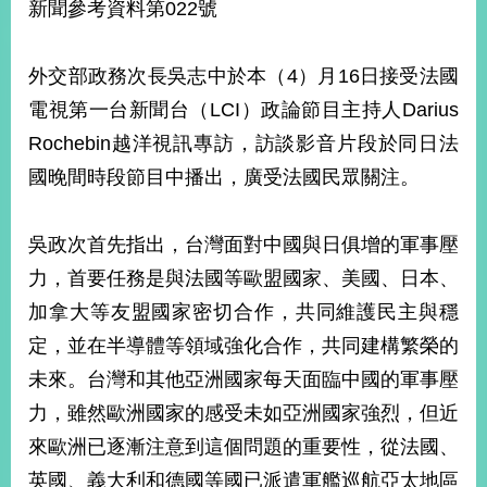
新聞參考資料第022號
經
濟
日
外交部政務次長吳志中於本（4）月16日接受法國
不
落
電視第一台新聞台（LCI）政論節目主持人Darius
國
Rochebin越洋視訊專訪，訪談影音片段於同日法
台
海
國晚間時段節目中播出，廣受法國民眾關注。
和
平
吳政次首先指出，台灣面對中國與日俱增的軍事壓
護
照
力，首要任務是與法國等歐盟國家、美國、日本、
加拿大等友盟國家密切合作，共同維護民主與穩
回
定，並在半導體等領域強化合作，共同建構繁榮的
首
網
未來。台灣和其他亞洲國家每天面臨中國的軍事壓
頁
站
力，雖然歐洲國家的感受未如亞洲國家強烈，但近
關
於
導
來歐洲已逐漸注意到這個問題的重要性，從法國、
本
英國、義大利和德國等國已派遣軍艦巡航亞太地區
覽