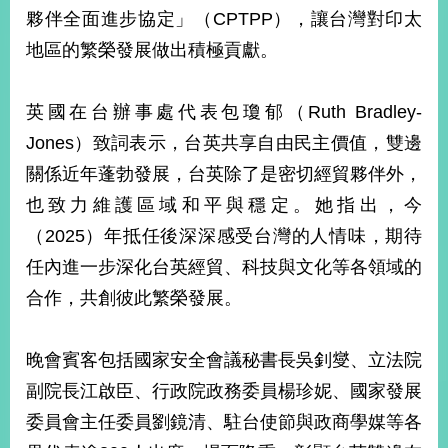
部
夥伴全面進步協定」（CPTPP），讓台灣對印太
新
地區的繁榮發展做出積極貢獻。
聞
中
心
英國在台辦事處代表包瓊郁（Ruth Bradley-
Jones）致詞表示，台英共享自由民主價值，雙邊
外
關係近年蓬勃發展，台英除了是密切經貿夥伴外，
交
資
也致力維護區域和平與穩定。她指出，今
訊
（2025）年抵任後深深感受台灣的人情味，期待
國
任內進一步深化台英經貿、科技與文化等各領域的
家
合作，共創彼此繁榮發展。
與
地
區
晚會賓客包括國家安全會議秘書長吳釗燮、立法院
副院長江啟臣、行政院政務委員楊珍妮、國家發展
國
際
委員會主任委員劉鏡清、駐台使節與政商學媒等各
傳