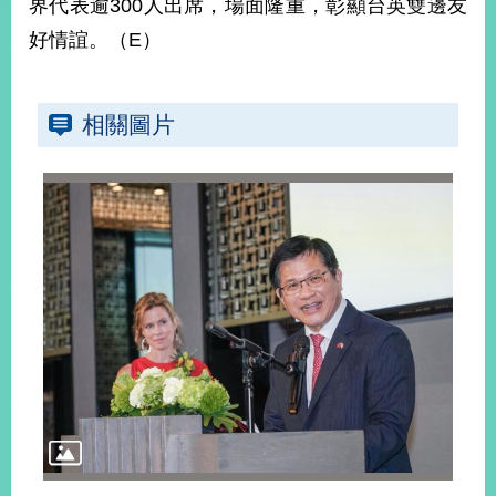
界代表逾300人出席，場面隆重，彰顯台英雙邊友
播
好情誼。（E）
政
府
資
相關圖片
訊
公
開
為
民
服
務
本
部
相
關
網
站