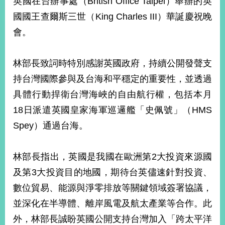
英國在台辦事處（British Office Taipei）舉辦的英
經
國國王查爾斯三世（King Charles III）華誕慶祝晚
濟
日
會。
不
落
國
林部長致詞時特別感謝英國政府，持續公開發聲支
台
持台灣國際參與及台海和平穩定的重要性，並透過
海
和
具體行動捍衛台灣海峽的自由航行權，包括本月
平
18日派遣英國皇家海軍巡邏艦「史佩號」（HMS
護
Spey）通過台海。
照
回
林部長指出，英國是我國在歐洲第2大投資來源國
首
網
及第3大投資目的地國，期待台英儘速針對投資、
頁
站
數位貿易、能源與淨零排放等關鍵領域簽署協議，
關
並深化在半導體、離岸風電及航太產業等合作。此
於
導
本
外，林部長誠盼英國公開支持台灣加入「跨太平洋
覽