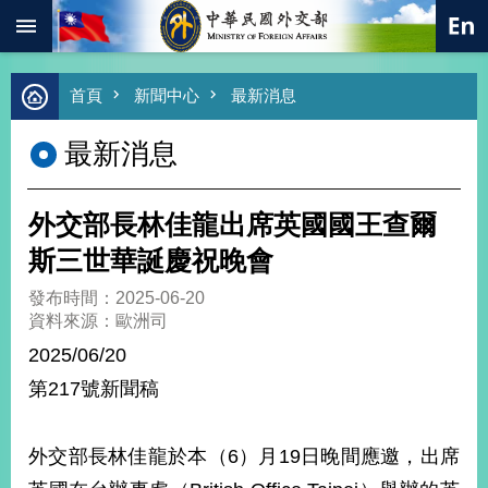
:::
跳到主要內容區塊
進
首頁
新聞中心
最新消息
階
搜
最新消息
尋
熱
門
外交部長林佳龍出席英國國王查爾
關
鍵
斯三世華誕慶祝晚會
字
發布時間：2025-06-20
總
資料來源：歐洲司
合
外
2025/06/20
交
第217號新聞稿
價
值
外
外交部長林佳龍於本（6）月19日晚間應邀，出席
交