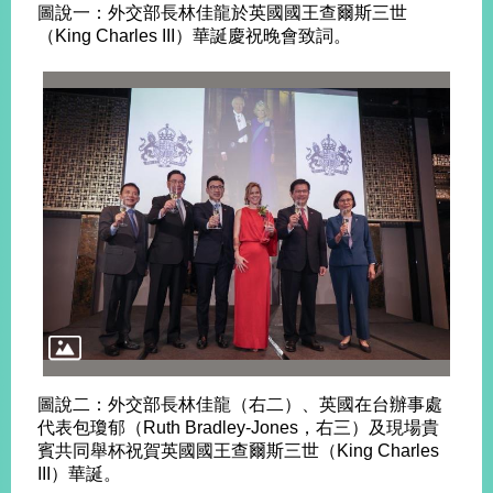
圖說一：外交部長林佳龍於英國國王查爾斯三世
（King Charles III）華誕慶祝晚會致詞。
旅
部
粉
外
長
絲
國
信
專
人
箱
頁
急
難
救
LINE
助
Instagram
X平台
服
(原推特)
務
專
線
APP
YouTube
RSS
政
府
網
站
資
圖說二：外交部長林佳龍（右二）、英國在台辦事處
料
代表包瓊郁（Ruth Bradley-Jones，右三）及現場貴
開
賓共同舉杯祝賀英國國王查爾斯三世（King Charles
放
III）華誕。
宣