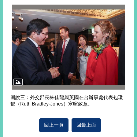
告
隱
私
權
保
護
及
資
訊
安
全
政
策
圖說三：外交部長林佳龍與英國在台辦事處代表包瓊
郁（Ruth Bradley-Jones）寒暄致意。
無
障
礙
網
回上一頁
回最上面
站
說