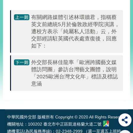
明
有關網路媒體引述林環牆君，指稱蔡
聯
英文前總統5月於倫敦政經學院演講，
絡
遭校方表示「純屬私人活動」云，外
我
們
交部經請駐英國代表處查復後，回應
如下：
外交部長林佳龍率「歐洲跨國藝文媒
體訪問團」參訪台灣藝文團體，說明
「2025歐洲台灣文化年」標語及標誌
意涵
:::
中華民國外交部 版權所有 Copyright © 2020 All Rights Reserved
機關地址：100202 臺北市中正區凱達格蘭大道二號
總機電話(為民服務專線)：02-2348-2999 （週一至週五上班時