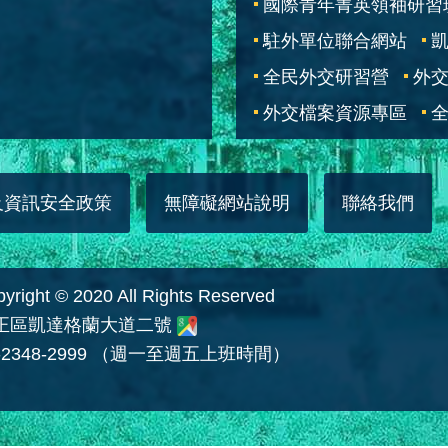
國際青年菁英領袖研習
駐外單位聯合網站
全民外交研習營
外
外交檔案資源專區
全
及資訊安全政策
無障礙網站說明
聯絡我們
 © 2020 All Rights Reserved
中正區凱達格蘭大道二號
2348-2999 （週一至週五上班時間）