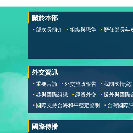
:::
關於本部
部次長簡介
組織與職掌
歷任部長年
外交資訊
重要言論
外交施政報告
我國國情資
參與國際組織
經貿外交
援外與國際
國際支持台海和平穩定聲明
台灣國際
國際傳播