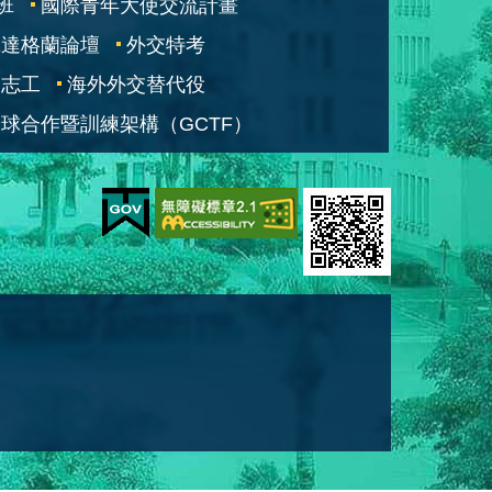
班
國際青年大使交流計畫
凱達格蘭論壇
外交特考
交志工
海外外交替代役
球合作暨訓練架構（GCTF）