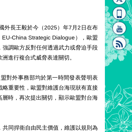
[連
覽
系"
中國外長王毅於今（2025）年7月2日在布
ina Strategic Dialogue），歐盟
，強調歐方反對任何透過武力或脅迫手段
歐洲進行複合式威脅表達關切。
結]"
[連
歐盟對外事務部均於第一時間發表聲明表
戰略重要性，歐盟對維護台海現狀有直接
會晤中國高層時，再次提出關切，顯示歐盟對台海
結]"
，共同捍衛自由民主價值，維護以規則為