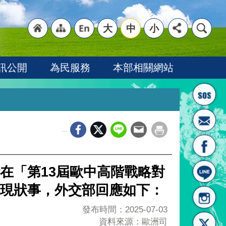
大
中
小
"回
"網
"英
訊公開
為民服務
本部相關網站
_
首頁
站導
文語
在「第13屆歐中高階戰略對
現狀事，外交部回應如下：
發布時間：2025-07-03
資料來源：歐洲司