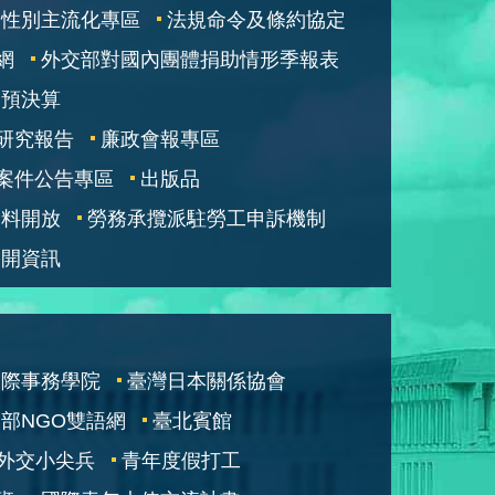
性別主流化專區
法規命令及條約協定
網
外交部對國內團體捐助情形季報表
部預決算
研究報告
廉政會報專區
案件公告專區
出版品
資料開放
勞務承攬派駐勞工申訴機制
公開資訊
國際事務學院
臺灣日本關係協會
部NGO雙語網
臺北賓館
外交小尖兵
青年度假打工