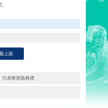
定。
最上面
」代表隊授旗典禮