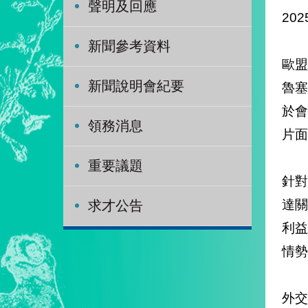
聲明及回應
202
新聞參考資料
歐盟
新聞說明會紀要
魯塞
於
領務消息
片面
重要議題
針
達
求才公告
利益
情勢
外