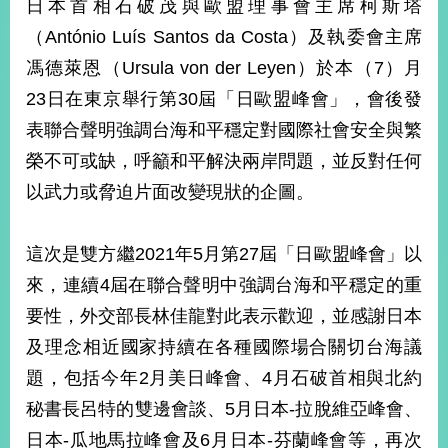
日本首相石破茂與歐盟理事會主席柯斯塔
經
濟
（António Luís Santos da Costa）及執委會主席
日
馮德萊恩（Ursula von der Leyen）於本（7）月
不
落
23日在東京舉行第30屆「日歐盟峰會」，會後發
國
表聯合聲明強調台海和平穩定對國際社會安全與繁
台
榮不可或缺，呼籲和平解決兩岸問題，並反對任何
海
和
以武力或脅迫片面改變現狀的企圖。
平
護
照
這次是雙方繼2021年5月第27屆「日歐盟峰會」以
來，連續4屆在聯合聲明中強調台海和平穩定的重
回
要性，外交部長林佳龍對此表示歡迎，並感謝日本
首
網
及理念相近國家持續在各種國際場合關切台海議
頁
站
題，包括今年2月美日峰會、4月石破首相與北約
關
於
秘書長呂特的雙邊會談、5月日本-拉脫維亞峰會、
導
本
日本-瓜地馬拉峰會及6月日本-芬蘭峰會等，再次
覽