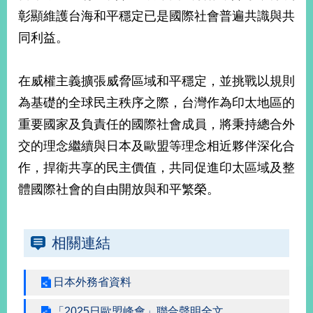
部
彰顯維護台海和平穩定已是國際社會普遍共識與共
新
同利益。
聞
中
心
在威權主義擴張威脅區域和平穩定，並挑戰以規則
為基礎的全球民主秩序之際，台灣作為印太地區的
外
重要國家及負責任的國際社會成員，將秉持總合外
交
資
交的理念繼續與日本及歐盟等理念相近夥伴深化合
訊
作，捍衛共享的民主價值，共同促進印太區域及整
國
體國際社會的自由開放與和平繁榮。
家
與
地
相關連結
區
國
日本外務省資料
際
傳
「2025日歐盟峰會」聯合聲明全文