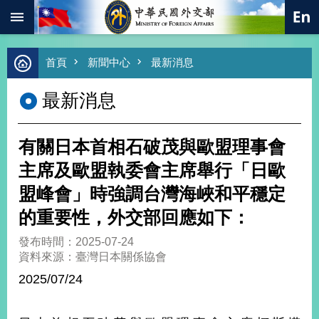
:::
跳到主要內容區塊
進
首頁
新聞中心
最新消息
階
搜
最新消息
尋
熱
門
有關日本首相石破茂與歐盟理事會
關
鍵
主席及歐盟執委會主席舉行「日歐
字
盟峰會」時強調台灣海峽和平穩定
總
合
的重要性，外交部回應如下：
外
交
發布時間：2025-07-24
資料來源：臺灣日本關係協會
價
值
2025/07/24
外
交