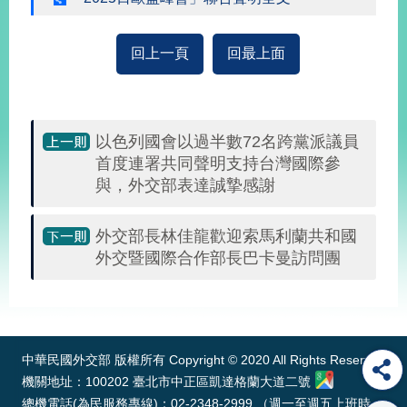
播
政
回上一頁
回最上面
府
資
訊
公
以色列國會以過半數72名跨黨派議員
開
首度連署共同聲明支持台灣國際參
與，外交部表達誠摯感謝
為
民
服
外交部長林佳龍歡迎索馬利蘭共和國
務
外交暨國際合作部長巴卡曼訪問團
本
:::
部
相
關
中華民國外交部 版權所有 Copyright © 2020 All Rights Reserved
網
機關地址：100202 臺北市中正區凱達格蘭大道二號
站
總機電話(為民服務專線)：02-2348-2999 （週一至週五上班時