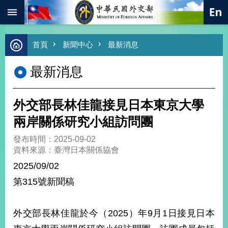
:::
跳到主要內容區塊
進
首頁
新聞中心
最新消息
階
搜
最新消息
尋
熱
門
外交部長林佳龍接見日本東京大學
關
鍵
兩岸關係研究小組訪問團
字
發布時間：2025-09-02
總
資料來源：臺灣日本關係協會
合
外
2025/09/02
交
第315號新聞稿
價
值
外
外交部長林佳龍於今（2025）年9月1日接見日本
交