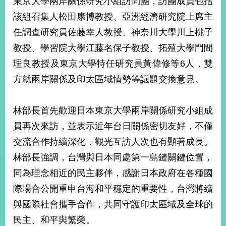
東京大學兩岸關係研究小組訪問團，訪團成員包括
經
該組召集人松田康博教授、亞洲經濟研究院上席主
濟
日
任調查研究員佐藤幸人教授、神奈川大學川上桃子
不
落
教授、學習院大學江藤名保子教授、拓殖大學門間
國
理良教授及東京大學特任研究員黃偉修等6人，雙
台
方就兩岸關係及印太區域情勢等議題交換意見。
海
和
平
林部長首先歡迎日本東京大學兩岸關係研究小組成
護
員再次來訪，並表示近年台日關係密切友好，不僅
照
交流合作持續深化，觀光互訪人次也有顯著成長。
回
林部長強調，台灣與日本同處第一島鏈關鍵位置，
首
網
同為理念相近的民主夥伴，感謝日本政府在各種國
頁
站
際場合公開重申台海和平穩定的重要性，台灣將續
關
與國際社會攜手合作，共同守護印太區域及全球的
於
導
本
民主、和平與繁榮。
覽