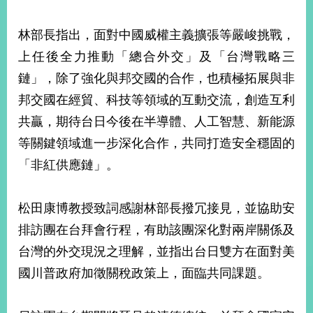
部
新
林部長指出，面對中國威權主義擴張等嚴峻挑戰，
聞
上任後全力推動「總合外交」及「台灣戰略三
中
心
鏈」，除了強化與邦交國的合作，也積極拓展與非
邦交國在經貿、科技等領域的互動交流，創造互利
外
共贏，期待台日今後在半導體、人工智慧、新能源
交
資
等關鍵領域進一步深化合作，共同打造安全穩固的
訊
「非紅供應鏈」。
國
家
松田康博教授致詞感謝林部長撥冗接見，並協助安
與
排訪團在台拜會行程，有助該團深化對兩岸關係及
地
區
台灣的外交現況之理解，並指出台日雙方在面對美
國川普政府加徵關稅政策上，面臨共同課題。
國
際
傳