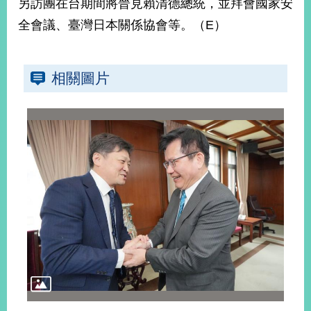
另訪團在台期間將晉見賴清德總統，並拜會國家安
播
全會議、臺灣日本關係協會等。（E）
政
府
資
相關圖片
訊
公
開
為
民
服
務
本
部
相
關
網
站