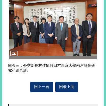
告
隱
私
權
保
護
及
資
訊
安
全
政
圖說三：外交部長林佳龍與日本東京大學兩岸關係研
策
究小組合影。
無
障
回上一頁
回最上面
礙
網
站
說