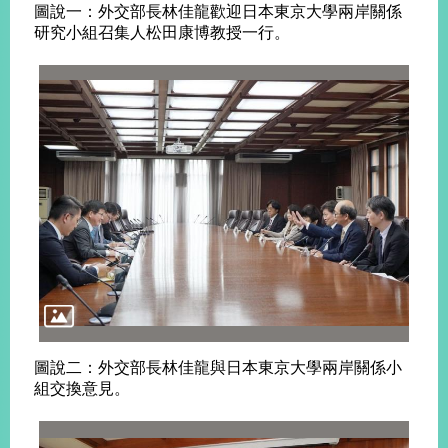
圖說一：外交部長林佳龍歡迎日本東京大學兩岸關係
研究小組召集人松田康博教授一行。
旅
部
粉
外
長
絲
國
信
專
人
箱
頁
急
難
救
LINE
助
Instagram
X平台
服
(原推特)
務
專
線
APP
YouTube
RSS
政
府
網
站
資
圖說二：外交部長林佳龍與日本東京大學兩岸關係小
料
組交換意見。
開
放
宣