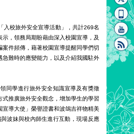
[連
覽
系"
「入校旅外安全宣導活動」，共計269名
表示，領務局期盼藉由深入校園宣導，及
騙案件頻傳，藉著校園宣導提醒同學們切
遇急難時的應變能力，以及介紹我國駐外
結]"
[連
帶領同學進行旅外安全知識宣導及有獎徵
方式推廣旅外安全觀念，增加學生的學習
園宣導大使」榮譽證書和波鴿吉祥物精美
結]"
鴿與波妹與校內師生進行互動，現場反應