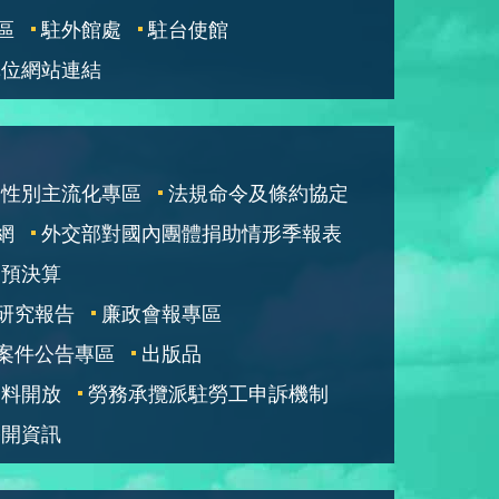
區
駐外館處
駐台使館
單位網站連結
性別主流化專區
法規命令及條約協定
網
外交部對國內團體捐助情形季報表
部預決算
研究報告
廉政會報專區
案件公告專區
出版品
資料開放
勞務承攬派駐勞工申訴機制
公開資訊