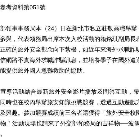
參考資料第051號
部領事事務局本（24）日在新北市私立莊敬高職舉辦
生參與，代表領務局出席本次入校活動的賴銘琪副局長
將正確的旅外安全觀念向下紮根，如近年來海外求職詐
輕信網路不實海外求職詐騙訊息，並培養學子在國外遭
能提供旅外國人急難救助的協助。
次宣導活動結合最新旅外安全影片播放及問答互動，
，同時也在校內舉辦旅安知識挑戰競賽，透過互動遊戲
機及興趣。參加競賽成績前三名者還獲得「旅外安全校
禮物！活動現場也請來了外交部領務局的吉祥物──波
。