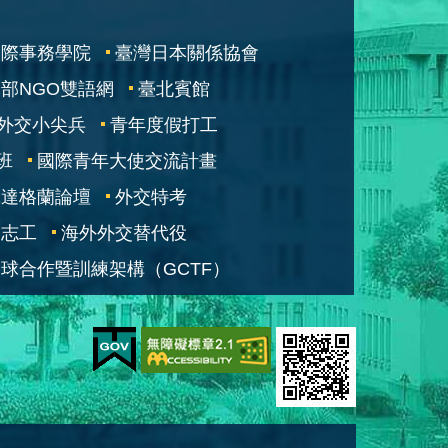
國際事務學院
臺灣日本關係協會
部NGO雙語網
臺北賓館
外交小尖兵
青年度假打工
班
國際青年大使交流計畫
凱達格蘭論壇
外交特考
交志工
海外外交替代役
球合作暨訓練架構（GCTF）