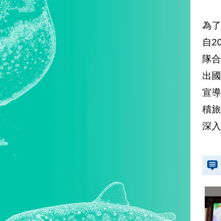
為
自2
隊合
出國
宣
積
深入