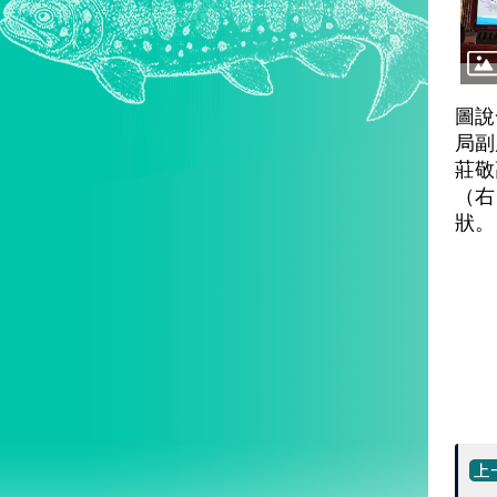
圖說
局副
莊敬
（右
狀。