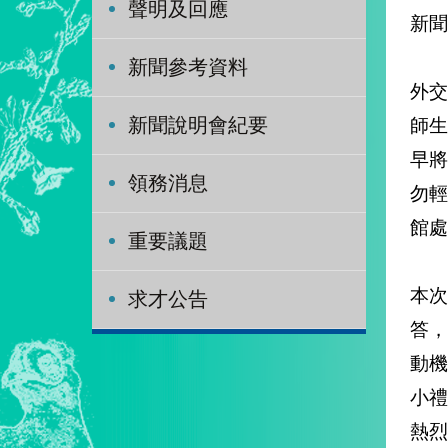
聲明及回應
新聞
新聞參考資料
外交
師
新聞說明會紀要
早
領務消息
勿
館處
重要議題
本
求才公告
答
動
小
熱烈