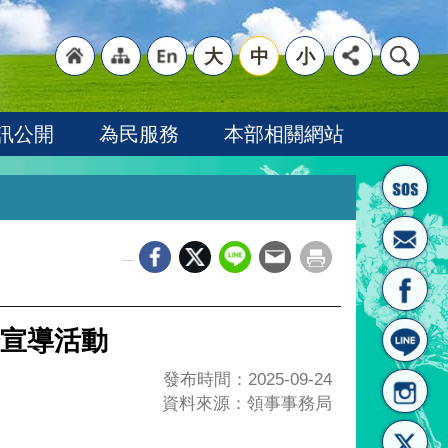
大
中
小
"回
"網
"英
訊公開
為民服務
本部相關網站
_
首頁
站導
文語
宣導活動
發布時間：2025-09-24
資料來源：領事事務局