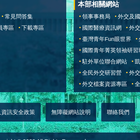
本部相關網站
常見問答集
領事事務局
外交及
員專區
下載專區
國際醫療資訊網
外交
臺灣青年Fun眼世界
國際青年菁英領袖研習
駐外單位聯合網站
全民外交研習營
外
外交檔案資源專區
全
及資訊安全政策
無障礙網站說明
聯絡我們