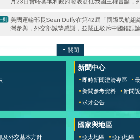
月23日會晤奧地利政府發表貶低我國主權言論，
美國運輸部長Sean Duffy在第42屆「國際民
灣參與，外交部誠摯感謝，並嚴正駁斥中國錯誤
關閉
新聞中心
表
即時新聞澄清專區
新聞參考資料
新聞
求才公告
國家與地區
訊及外交基本方針
亞太地區
亞西地區