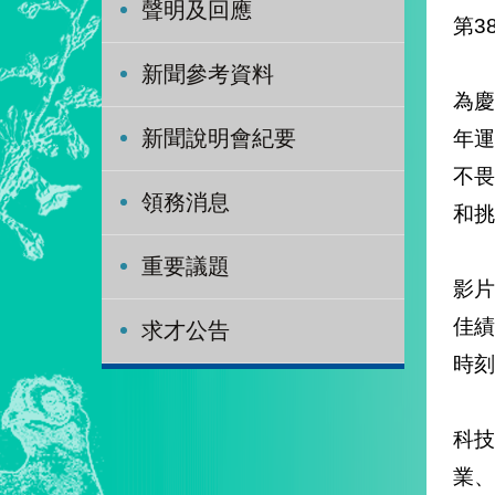
聲明及回應
第3
新聞參考資料
為慶
年
新聞說明會紀要
不
領務消息
和挑
重要議題
影
佳
求才公告
時刻
科
業、