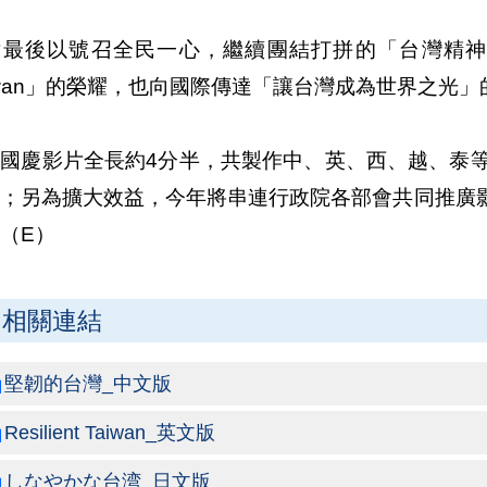
片最後以號召全民一心，繼續團結打拼的「台灣精神
iwan」的榮耀，也向國際傳達「讓台灣成為世界之光」
國慶影片全長約4分半，共製作中、英、西、越、泰等
站；另為擴大效益，今年將串連行政院各部會共同推廣
（E）
相關連結
堅韌的台灣_中文版
Resilient Taiwan_英文版
しなやかな台湾_日文版