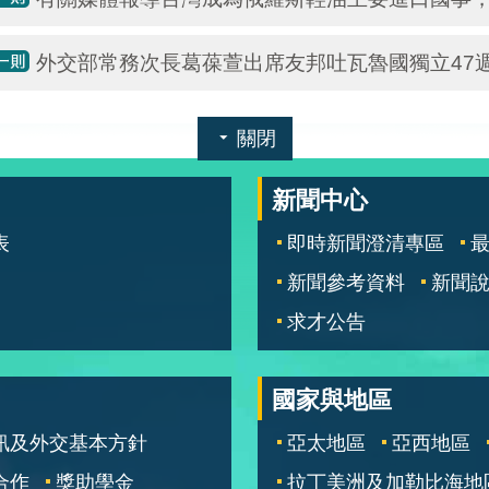
外交部常務次長葛葆萱出席友邦吐瓦魯國獨立47
關閉
新聞中心
表
即時新聞澄清專區
新聞參考資料
新聞
求才公告
國家與地區
訊及外交基本方針
亞太地區
亞西地區
合作
獎助學金
拉丁美洲及加勒比海地