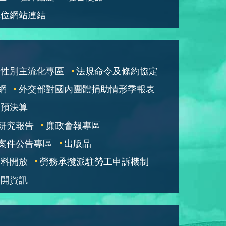
單位網站連結
性別主流化專區
法規命令及條約協定
網
外交部對國內團體捐助情形季報表
部預決算
研究報告
廉政會報專區
案件公告專區
出版品
資料開放
勞務承攬派駐勞工申訴機制
公開資訊