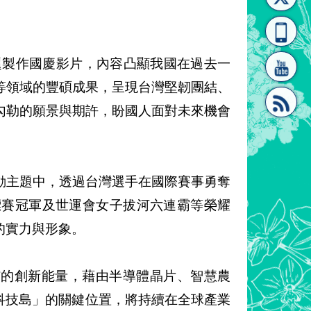
[連
覽
系"
題製作國慶影片，內容凸顯我國在過去一
等領域的豐碩成果，呈現台灣堅韌團結、
勾勒的願景與期許，盼國人面對未來機會
結]"
[連
動主題中，透過台灣選手在國際賽事勇奪
標賽冠軍及世運會女子拔河六連霸等榮耀
的實力與形象。
結]"
沛的創新能量，藉由半導體晶片、智慧農
科技島」的關鍵位置，將持續在全球產業