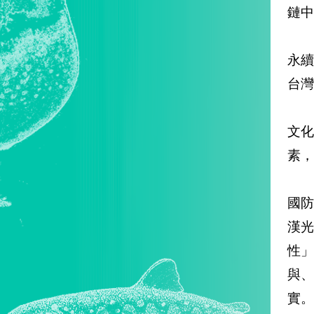
鏈中
永
台灣
文
素，
國
漢
性
與
實。