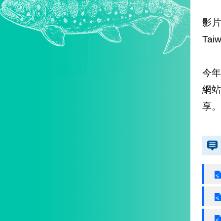
影
Ta
今年
網
享。