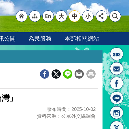
大
中
小
"回
"網
"英
訊公開
為民服務
本部相關網站
_
首頁
站導
文語
台灣」
發布時間：2025-10-02
資料來源：公眾外交協調會