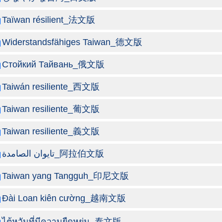
Taïwan résilient_法文版
Widerstandsfähiges Taiwan_德文版
Стойкий Тайвань_俄文版
Taiwán resiliente_西文版
Taiwan resiliente_葡文版
Taiwan resiliente_義文版
تايوان الصامدة_阿拉伯文版
Taiwan yang Tangguh_印尼文版
Đài Loan kiên cường_越南文版
ไต้หวันที่มีความยืดหยุ่น_泰文版