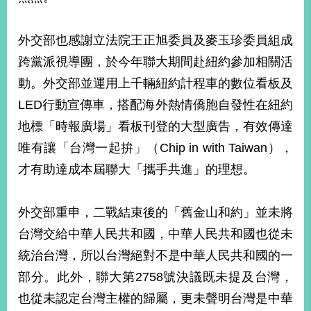
明
外交部也感謝立法院王正旭委員及麥玉珍委員組成
聯
絡
跨黨派視導團，於今年聯大期間赴紐約參加相關活
我
動。外交部並運用上千輛紐約計程車的數位看板及
們
LED行動宣傳車，搭配海外熱情僑胞自發性在紐約
地標「時報廣場」看板刊登的大型廣告，有效傳達
唯有讓「台灣一起拚」（Chip in with Taiwan），
才有助達成本屆聯大「攜手共進」的理想。
外交部重申，二戰結束後的「舊金山和約」並未將
台灣交給中華人民共和國，中華人民共和國也從未
統治台灣，所以台灣絕對不是中華人民共和國的一
部分。此外，聯大第2758號決議既未提及台灣，
也從未認定台灣主權的歸屬，更未聲明台灣是中華