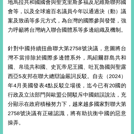
地馬拉共和國國會與聖克里斯多福及尼維斯聯邦國
播
會等，以及全球逾百名議員今年以通過決（動）議
政
案及致函等多元方式，為台灣的國際參與發聲，強
府
資
力呼籲將台灣納入聯合國體系等多邊組織及機制。
訊
公
針對中國持續扭曲聯大第2758號決議，意圖將台
開
灣不當排除於國際多邊體系外，馬紹爾群島共和
為
國、帛琉共和國、史瓦帝尼王國、吐瓦魯國與聖露
民
服
西亞5友邦在聯大總辯論嚴詞反駁。自去（2024）
務
年4月美國發表4點反駁立場後，迄今已有20國的
行政及立法部門與歐盟公開駁斥中國錯誤說法，充
本
部
分顯示在政府積極努力下，越來越多國家對聯大第
相
2758號決議有正確認識，將有助抗衡中國的惡意
關
網
操弄。
站