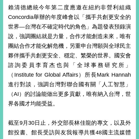
賴清德總統今年第二度應邀在紐約非營利組織
Concordia舉辦的年度峰會以「攜手共創更安全的
旅
部
粉
外
長
絲
世界—台灣在不確定時代的角色」為題發表預錄演
國
信
專
人
箱
頁
急
說，強調團結就是力量，合作才能創造未來，唯有
難
救
LINE
助
Instagram
X平台
團結合作才能化解危機，另重申台灣願與全球民主
服
(原推特)
務
夥伴攜手共創更安全、穩定、繁榮的世界。國安會
專
線
諮詢委員李育杰也與「全球事務研究所」
APP
YouTube
RSS
（Institute for Global Affairs）所長Mark Hannah
進行對談，強調台灣對聯合國有關「人工智慧」
政
府
（AI）的討論能做出更多貢獻，唯有納入台灣，世
網
界各國才均能受益。
站
資
料
截至9月30日止，外交部長林佳龍的專文，以及外
開
放
館投書、館長受訪與友我報導共獲48國主流媒體
宣