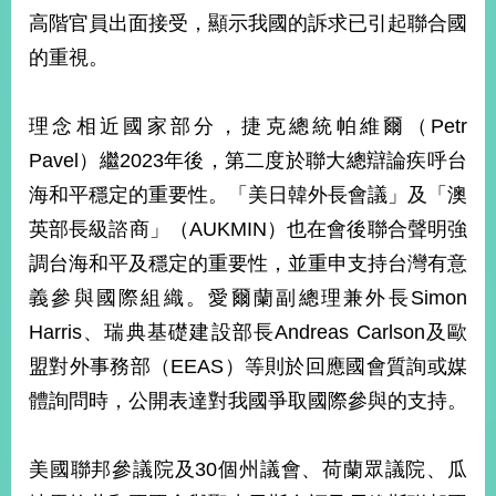
部
高階官員出面接受，顯示我國的訴求已引起聯合國
新
的重視。
聞
中
心
理念相近國家部分，捷克總統帕維爾（Petr
Pavel）繼2023年後，第二度於聯大總辯論疾呼台
外
海和平穩定的重要性。「美日韓外長會議」及「澳
交
資
英部長級諮商」（AUKMIN）也在會後聯合聲明強
訊
調台海和平及穩定的重要性，並重申支持台灣有意
國
義參與國際組織。愛爾蘭副總理兼外長Simon
家
Harris、瑞典基礎建設部長Andreas Carlson及歐
與
地
盟對外事務部（EEAS）等則於回應國會質詢或媒
區
體詢問時，公開表達對我國爭取國際參與的支持。
國
際
美國聯邦參議院及30個州議會、荷蘭眾議院、瓜
傳