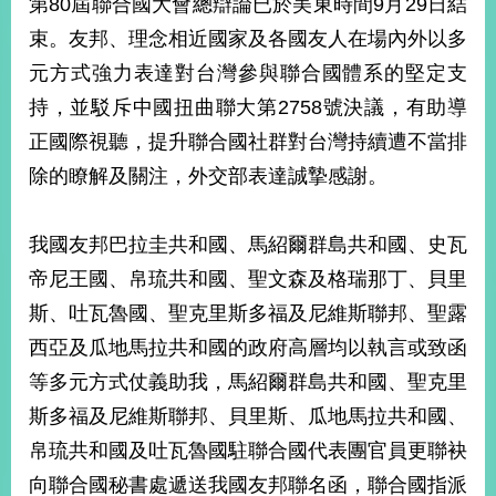
第80屆聯合國大會總辯論已於美東時間9月29日結
經
濟
束。友邦、理念相近國家及各國友人在場內外以多
日
元方式強力表達對台灣參與聯合國體系的堅定支
不
落
持，並駁斥中國扭曲聯大第2758號決議，有助導
國
正國際視聽，提升聯合國社群對台灣持續遭不當排
台
除的瞭解及關注，外交部表達誠摯感謝。
海
和
平
我國友邦巴拉圭共和國、馬紹爾群島共和國、史瓦
護
照
帝尼王國、帛琉共和國、聖文森及格瑞那丁、貝里
斯、吐瓦魯國、聖克里斯多福及尼維斯聯邦、聖露
回
西亞及瓜地馬拉共和國的政府高層均以執言或致函
首
網
等多元方式仗義助我，馬紹爾群島共和國、聖克里
頁
站
斯多福及尼維斯聯邦、貝里斯、瓜地馬拉共和國、
關
帛琉共和國及吐瓦魯國駐聯合國代表團官員更聯袂
於
導
本
向聯合國秘書處遞送我國友邦聯名函，聯合國指派
覽