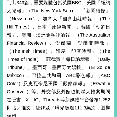
刊出349篇，重要媒體包括英國BBC、美國「紐約
告
太陽報」（The New York Sun）、「新聞頭條」
隱
（Newsmax）、加拿大「國會山莊時報」（The
私
Hill Times）、日本「產經新聞」、韓國「朝鮮日
權
保
報」、澳洲「澳洲金融評論報」（The Australian
護
Financial Review）、愛爾蘭「愛爾蘭時報」
及
資
（The Irish Times）、印度「印度時報」（The
訊
Times of India）、菲律賓「每日論壇報」（Daily
安
全
Tribune）、墨西哥「墨西哥太陽報」（El Sol de
政
México）、巴拉圭共和國「ABC彩色報」（ABC
策
Color）及史瓦帝尼王國「觀察家報」（Eswatini
無
Observer）等。外交部及外館也於聯大推案期間
障
在臉書、X、IG、Threads等新媒體平台發布1,252
礙
網
則貼／推文，總觸及／曝光數逾111.3萬次，迴響
站
熱烈。
說