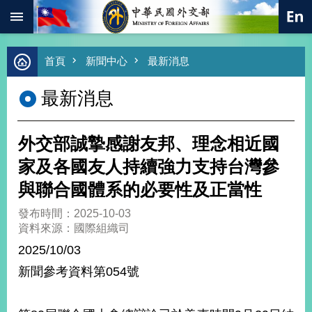
:::
跳到主要內容區塊
進
首頁
新聞中心
最新消息
階
搜
最新消息
尋
熱
門
外交部誠摯感謝友邦、理念相近國
關
鍵
家及各國友人持續強力支持台灣參
字
與聯合國體系的必要性及正當性
總
合
發布時間：2025-10-03
外
資料來源：國際組織司
交
2025/10/03
價
新聞參考資料第054號
值
外
交