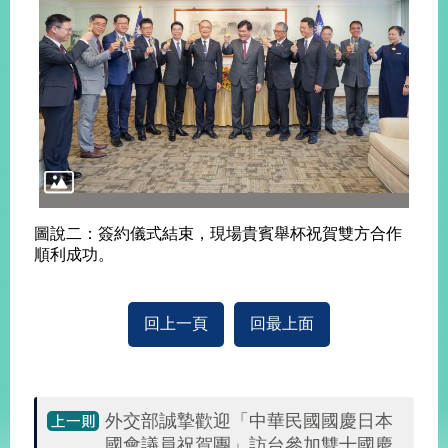
旅
部
粉
外
長
絲
國
信
專
人
箱
頁
急
難
救
LINE
助
Instagram
X平台
服
(原推特)
務
專
線
APP
YouTube
RSS
圖說二：簽約儀式結束，現場貴賓舉杯祝賀雙方合作
順利成功。
政
府
網
回上一頁
回最上面
站
資
料
開
外交部誠摯歡迎「中華民國國慶日本
放
國會議員祝賀團」訪台參加雙十國慶
宣