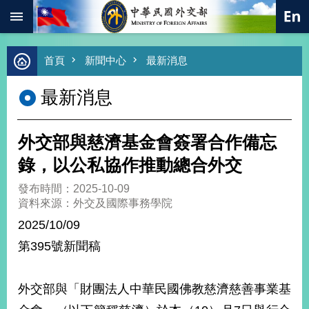
:::
跳到主要內容區塊
進
首頁
新聞中心
最新消息
階
搜
最新消息
尋
熱
門
外交部與慈濟基金會簽署合作備忘
關
鍵
錄，以公私協作推動總合外交
字
發布時間：2025-10-09
總
資料來源：外交及國際事務學院
合
外
2025/10/09
交
第395號新聞稿
價
值
外
外交部與「財團法人中華民國佛教慈濟慈善事業基
交