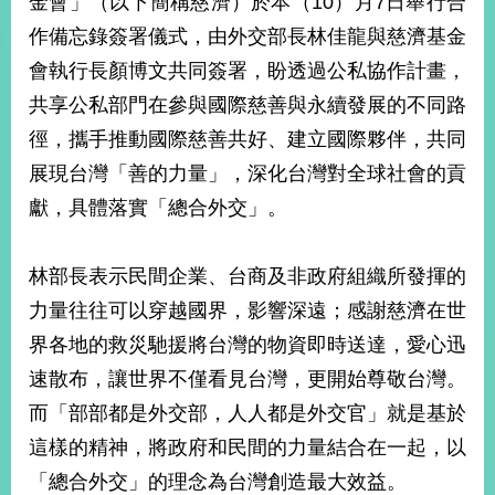
金會」（以下簡稱慈濟）於本（10）月7日舉行合
經
作備忘錄簽署儀式，由外交部長林佳龍與慈濟基金
濟
日
會執行長顏博文共同簽署，盼透過公私協作計畫，
不
落
共享公私部門在參與國際慈善與永續發展的不同路
國
徑，攜手推動國際慈善共好、建立國際夥伴，共同
台
展現台灣「善的力量」，深化台灣對全球社會的貢
海
和
獻，具體落實「總合外交」。
平
護
林部長表示民間企業、台商及非政府組織所發揮的
照
力量往往可以穿越國界，影響深遠；感謝慈濟在世
回
界各地的救災馳援將台灣的物資即時送達，愛心迅
首
網
速散布，讓世界不僅看見台灣，更開始尊敬台灣。
頁
站
而「部部都是外交部，人人都是外交官」就是基於
關
這樣的精神，將政府和民間的力量結合在一起，以
於
導
本
「總合外交」的理念為台灣創造最大效益。
覽