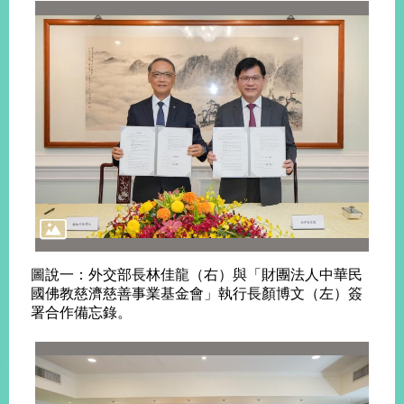
播
政
府
資
訊
公
開
為
民
服
務
圖說一：外交部長林佳龍（右）與「財團法人中華民
本
國佛教慈濟慈善事業基金會」執行長顏博文（左）簽
部
署合作備忘錄。
相
關
網
站