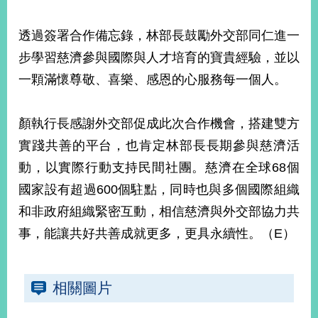
部
新
透過簽署合作備忘錄，林部長鼓勵外交部同仁進一
聞
步學習慈濟參與國際與人才培育的寶貴經驗，並以
中
心
一顆滿懷尊敬、喜樂、感恩的心服務每一個人。
外
顏執行長感謝外交部促成此次合作機會，搭建雙方
交
資
實踐共善的平台，也肯定林部長長期參與慈濟活
訊
動，以實際行動支持民間社團。慈濟在全球68個
國
國家設有超過600個駐點，同時也與多個國際組織
家
和非政府組織緊密互動，相信慈濟與外交部協力共
與
事，能讓共好共善成就更多，更具永續性。（E）
地
區
國
相關圖片
際
傳