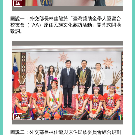
告
圖說一：外交部長林佳龍於「臺灣獎助金學人暨留台
隱
校友會（TAA）原住民族文化參訪活動」開幕式開場
私
致詞。
權
保
護
及
資
訊
安
全
政
策
無
障
礙
網
站
圖說二：外交部長林佳龍與原住民族委員會綜合規劃
說