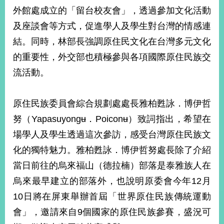
部
外館處成立的「留台校友會」，透過參加文化活動
新
及座談會等方式，促進學人及學生對台灣的情感連
聞
結。同時，林部長強調原住民文化在台灣多元文化
中
心
的重要性，外交部也積極參與各項國際原住民族交
流活動。
外
交
資
原住民族委員會綜合規劃處處長雅柏甦詠．博伊哲
訊
努（Yapasuyongʉ．Poiconʉ）致詞指出，希望在
國
場學人及學生透過這次參訪，感受台灣原住民族文
家
化的獨特魅力。雅柏甦詠．博伊哲努處長除了介紹
與
地
當日前往的烏來福山（德拉楠）部落是泰雅族人在
區
烏來最早建立的部落外，也說明原委會今年12月
10日將在屏東舉辦首屆「世界原住民族傳統運動
國
際
會」，邀請來自9個國家的原住民族參賽，盛況可
傳