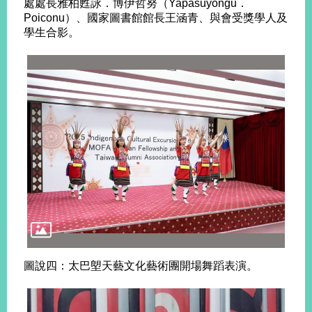
處處長雅柏甦詠．博伊哲努（Yapasuyongu．
Poiconu）、國家圖書館館長王涵青、與會受獎學人及
學生合影。
圖說四：太巴塱天藝文化藝術團開場舞蹈表演。