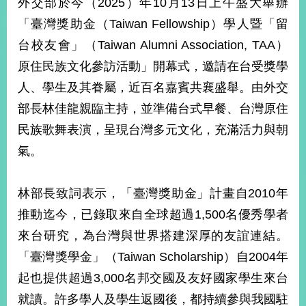
外交部於今（2025）年10月13日上午盛大舉辦
經
濟
「臺灣獎助金（Taiwan Fellowship）學人暨「留
日
台校友會」（Taiwan Alumni Association, TAA）
不
落
原住民族文化參訪活動」開幕式，邀請在台受獎學
國
人、學生及其眷屬，近百名嘉賓共襄盛舉。由外交
台
部長林佳龍親臨主持，並準備台式早餐、台灣原住
海
和
民族歌舞表演，呈現台灣多元文化，充滿活力與朝
平
氣。
護
照
林部長致詞表示，「臺灣獎助金」計畫自2010年
回
推動迄今，已錄取來自全球超過1,500名優秀學者
首
網
來台研究，為台灣與世界搭建深厚的友誼連結。
頁
站
「臺灣獎學金」（Taiwan Scholarship）自2004年
關
起也提供超過3,000名邦交國及友好國家學生來台
於
導
本
就讀。許多學人及學生返國後，都持續參與我國駐
覽