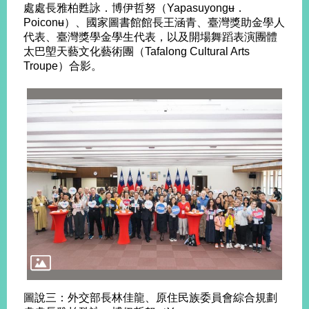
處處長雅柏甦詠．博伊哲努（Yapasuyongʉ．
明
Poiconʉ）、國家圖書館館長王涵青、臺灣獎助金學人
代表、臺灣獎學金學生代表，以及開場舞蹈表演團體
聯
太巴塱天藝文化藝術團（Tafalong Cultural Arts
絡
Troupe）合影。
我
們
圖說三：外交部長林佳龍、原住民族委員會綜合規劃