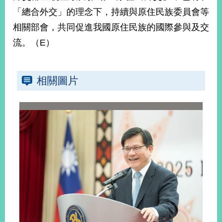
「總合外交」的理念下，持續與原住民族委員會等
相關部會，共同促進我國原住民族的國際參與及交
旅
部
粉
外
長
絲
流。（E）
國
信
專
人
箱
頁
急
難
救
LINE
助
Instagram
X平台
服
(原推特)
相關圖片
務
專
線
APP
YouTube
RSS
政
府
網
站
資
料
開
放
宣