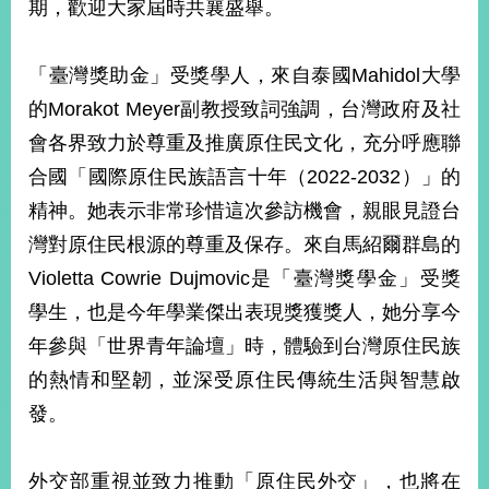
期，歡迎大家屆時共襄盛舉。
播
政
「臺灣獎助金」受獎學人，來自泰國Mahidol大學
府
資
的Morakot Meyer副教授致詞強調，台灣政府及社
訊
會各界致力於尊重及推廣原住民文化，充分呼應聯
公
合國「國際原住民族語言十年（2022-2032）」的
開
精神。她表示非常珍惜這次參訪機會，親眼見證台
為
灣對原住民根源的尊重及保存。來自馬紹爾群島的
民
服
Violetta Cowrie Dujmovic是「臺灣獎學金」受獎
務
學生，也是今年學業傑出表現獎獲獎人，她分享今
年參與「世界青年論壇」時，體驗到台灣原住民族
本
部
的熱情和堅韌，並深受原住民傳統生活與智慧啟
相
發。
關
網
站
外交部重視並致力推動「原住民外交」，也將在