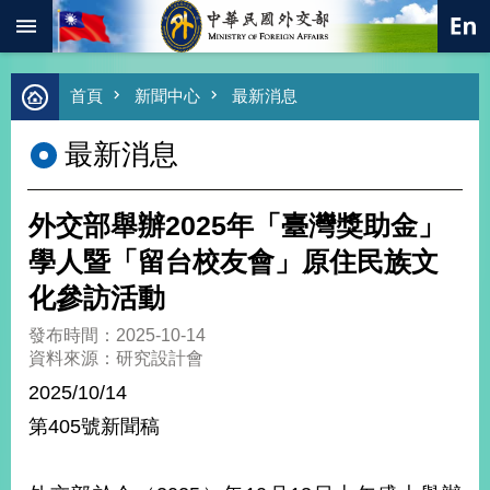
:::
跳到主要內容區塊
進
首頁
新聞中心
最新消息
階
搜
最新消息
尋
熱
門
外交部舉辦2025年「臺灣獎助金」
關
鍵
學人暨「留台校友會」原住民族文
字
化參訪活動
總
合
發布時間：2025-10-14
外
資料來源：研究設計會
交
2025/10/14
價
第405號新聞稿
值
外
交