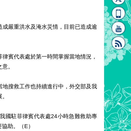
[連
覽
系"
造成嚴重洪水及淹水災情，目前已造成逾
菲律賓代表處於第一時間掌握當地情況，
結]"
[連
之意。
當地搜救工作也持續進行中，外交部及我
展。
結]"
我國駐菲律賓代表處24小時急難救助專
得必要協助。（E）