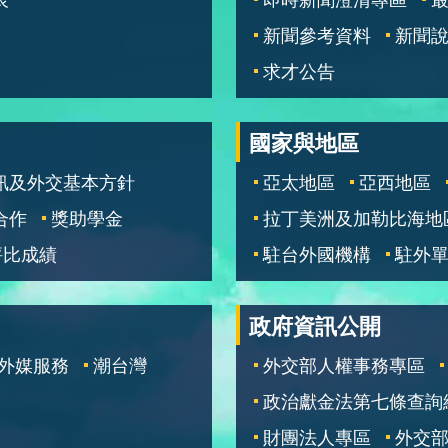
新聞參考資料
新聞
求才公告
國家與地區
訊及外交基本方針
亞太地區
亞西地區
合作
獎助學金
拉丁美洲及加勒比海地
評比成績
駐台外國機構
駐外
政府資訊公開
外媒服務
潮台灣
外交部人權事務專區
政治獻金法第七條查詢
財團法人專區
外交