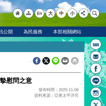
大
中
小
"回
"網
"英
訊公開
為民服務
本部相關網站
_
首頁
站導
文語
摰慰問之意
發布時間：2025-11-06
資料來源：亞東太平洋司