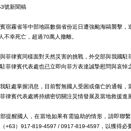
53號新聞稿
律賓宿霧省等中部地區數個省份近日遭強颱海鷗襲擊，
0人不幸死亡，超過70萬人撤離。
灣與菲律賓同樣面對天然災害的挑戰，外交部與我國駐
駐菲律賓代表處也已立即向菲方表達誠摯慰問與哀悼
據我駐處掌握消息，目前暫無國人受困或傷亡的通報，
菲律賓代表處將持續密切關注災情發展及當地救援進
交部提醒國人，在當地如果有需協助的情形，請即聯繫
（+63）917-819-4597 / 0917-819-4597，以獲