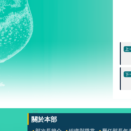
:::
關於本部
部次長簡介
組織與職掌
歷任部長年