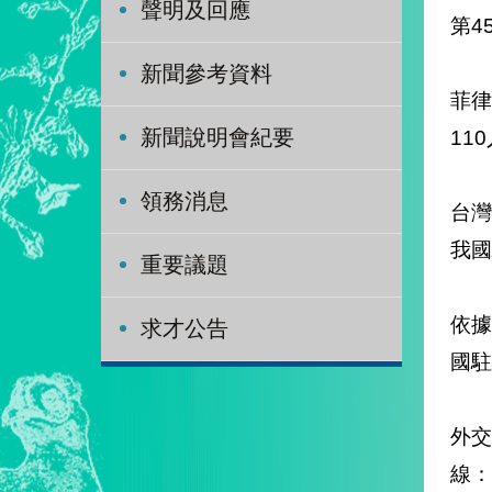
聲明及回應
第4
新聞參考資料
菲
11
新聞說明會紀要
領務消息
台
我國
重要議題
依
求才公告
國駐
外
線：