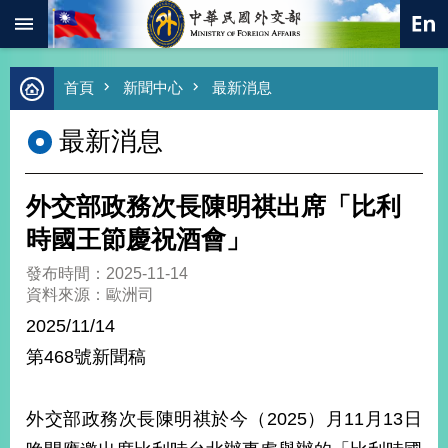
:::
跳到主要內容區塊
進
首頁
新聞中心
最新消息
階
搜
最新消息
尋
熱
門
外交部政務次長陳明祺出席「比利
關
鍵
時國王節慶祝酒會」
字
發布時間：2025-11-14
總
資料來源：歐洲司
合
外
2025/11/14
交
第468號新聞稿
價
值
外
外交部政務次長陳明祺於今（2025）月11月13日
交