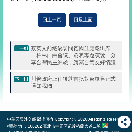
告
隱
回上一頁
回最上面
私
權
保
護
蔡英文前總統訪問德國並應邀出席
及
「柏林自由會議」發表專題演說，分
資
享台灣民主經驗，續寫台德友好情誼
訊
安
全
川普政府上任後就首批對台軍售正式
政
通知我國
策
無
:::
障
礙
網
中華民國外交部 版權所有 Copyright © 2020 All Rights Reserved
站
機關地址：100202 臺北市中正區凱達格蘭大道二號
說