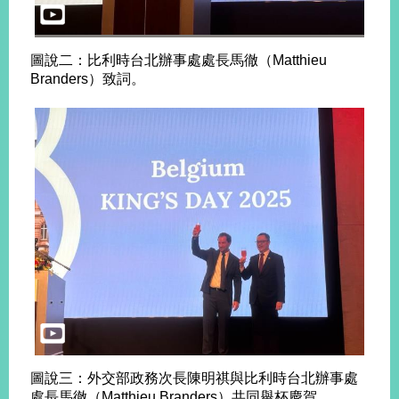
旅
部
粉
圖說二：比利時台北辦事處處長馬徹（Matthieu
外
長
絲
國
信
專
Branders）致詞。
人
箱
頁
急
難
救
LINE
助
Instagram
X平台
服
(原推特)
務
專
線
APP
YouTube
RSS
政
府
網
站
資
料
開
圖說三：外交部政務次長陳明祺與比利時台北辦事處
放
處長馬徹（Matthieu Branders）共同舉杯慶賀。
宣