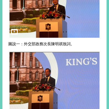
播
政
府
資
訊
公
開
圖說一：外交部政務次長陳明祺致詞。
為
民
服
務
本
部
相
關
網
站