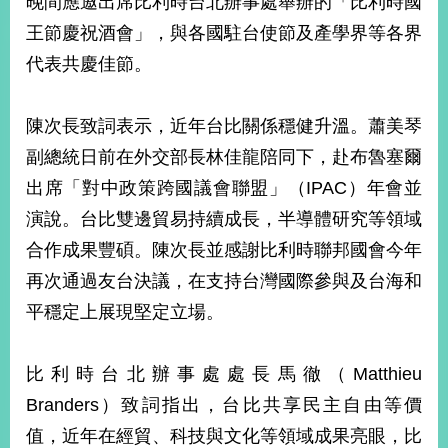
晚間應邀出席比利時台北辦事處舉辦的「比利時國
經
王節慶祝酒會」，與各國駐台使節及產學界等各界
濟
日
代表共慶佳節。
不
落
國
陳次長致詞表示，近年台比關係穩健升溫。蕭美琴
台
副總統日前在外交部長林佳龍陪同下，赴布魯塞爾
海
和
出席「對中政策跨國議會聯盟」（IPAC）年會並
平
演說。台比雙邊貿易持續成長，半導體研究等領域
護
合作成果豐碩。陳次長並感謝比利時聯邦國會今年
照
再次通過友台決議，在支持台灣國際參與及台海和
回
平穩定上展現堅定立場。
首
網
頁
站
比利時台北辦事處處長馬徹（Matthieu
關
Branders）致詞指出，台比共享民主自由等價
於
導
本
值，近年在經貿、科技與文化等領域成果亮眼，比
覽