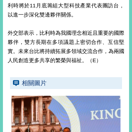
部
利時將於11月底籌組大型科技產業代表團訪台，
新
以進一步深化雙邊夥伴關係。
聞
中
心
外交部表示，比利時為我國理念相近且重要的國際
夥伴，雙方長期在多項議題上密切合作、互信堅
外
實。未來台比將持續拓展多領域交流合作，為兩國
交
資
人民創造更多共享的繁榮與福祉。（E）
訊
國
相關圖片
家
與
地
區
國
際
傳